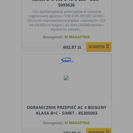
badania,
zrozumieć preferencje ich użytkowników
5093526
audyt
i poprzez analizę ulepszać i rozwijać
• Do wyrównywania potencjałów w ochronie
oglądalności
produkty i usługi. Zazwyczaj właściciel
odgromowej zgodnie z VDE 0185-305 (IEC 62305) •
witryny lub firma badawcza zbiera
Zdolność odprowadzania prądów udarowych: 12,5
kA (10/350) na biegun i do 50kA (10/350) łącznie •
anonimowo informacje i przetwarza
Wymienne wkładki...
dane na temat trendów bez
Dostępność:
W MAGAZYNIE
identyfikowania danych osobowych
poszczególnych użytkowników
602,87
ZŁ
E. Rodzaje cookies ze względu na ingerencję w
prywatność użytkownika:
Rodzaj
Opis
Nieszkodliwe
obejmuje cookies:
- niezbędne do poprawnego działania
witryny
- potrzebne do umożliwienia działania
OGRANICZNIK PRZEPIEĆ AC 4 BIEGUNY
funkcjonalności witryny, jednak ich
KLASA B+C - SIMET - 85205003
działanie nie ma nic wspólnego ze
śledzeniem użytkownika
Dostępność:
W MAGAZYNIE
Badające
wykorzystywane do śledzenia
603,91