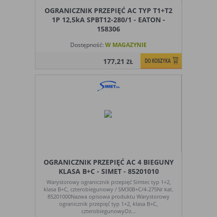
wybrane funkcje nie będą działać
OGRANICZNIK PRZEPIĘĆ AC TYP T1+T2
prawidłowo.
1P 12,5kA SPBT12-280/1 - EATON -
158306
Biznesowe
Umożliwiają realizację modelu biznesowego
w oparciu o który udostępniona jest
Dostępność:
W MAGAZYNIE
witryna, ich zablokowanie nie spowoduje
niedostępności całości funkcjonalności
177,21
ZŁ
serwisu, ale może obniżyć poziom
świadczenia usługi ze względu na brak
możliwości realizacji przez właściciela
witryny przychodów subsydiujących
działanie serwisu. Do tej kategorii należą
np. cookies reklamowe.
B. Ze względu na czas przez jaki cookie będzie
umieszczone w urządzeniu końcowym użytkownika:
OGRANICZNIK PRZEPIĘĆ AC 4 BIEGUNY
Rodzaj
Opis
KLASA B+C - SIMET - 85201010
Cookies
cookie umieszczone na czas korzystania z
Warystorowy ogranicznik przepięć Simtec typ 1+2,
klasa B+C, czterobiegunowy / SM30B+C/4-275Nr kat.
tymczasowe
przeglądarki (sesji), zostaje wykasowane po
85201000Nazwa opisowa produktu Warystorowy
(session
jej zamknięciu
ogranicznik przepięć typ 1+2, klasa B+C,
cookies)
czterobiegunowyOz...