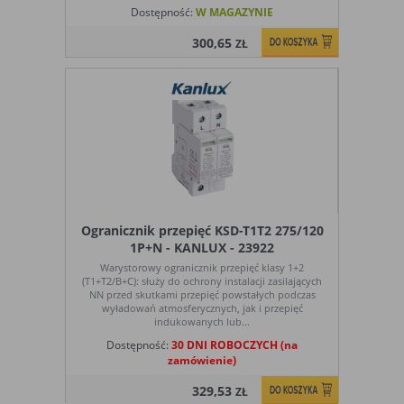
Cookies stałe
nie jest kasowane po zamknięciu
Dostępność:
W MAGAZYNIE
(persistent
przeglądarki i pozostaje w urządzeniu
300,65
ZŁ
cookie)
użytkownika na określony czas lub bez
okresu ważności w zależności od ustawień
właściciela witryny
C. Ze względu na pochodzenie – administratora
serwisu, który zarządza cookies:
Rodzaj
Opis
Cookie
cookie umieszczone bezpośrednio przez
własne
właściciela witryny jaka została odwiedzona
Ogranicznik przepięć KSD-T1T2 275/120
(first party
1P+N - KANLUX - 23922
cookie)
Warystorowy ogranicznik przepięć klasy 1+2
(T1+T2/B+C): służy do ochrony instalacji zasilających
Cookie
cookie umieszczone przez zewnętrzne
NN przed skutkami przepięć powstałych podczas
zewnętrzne
podmioty, których komponenty stron zostały
wyładowań atmosferycznych, jak i przepięć
(third-party
wywołane przez właściciela witryny
indukowanych lub...
cookie)
Dostępność:
30 DNI ROBOCZYCH (na
zamówienie)
Uwaga:
cookie mogą być wywołane przez administratora
329,53
ZŁ