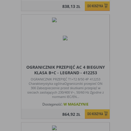
838,13
ZŁ
OGRANICZNIK PRZEPIĘĆ AC 4 BIEGUNY
KLASA B+C - LEGRAND - 412253
OGRANICZNIK PRZEPIĘĆ T1+T2 8/50 4P 412253
Charakterystyka ogólnaOgraniczniki przepieć ON
300 Zabezpieczenie przed skutkami przepięć w
sieciach zasilających 230/400 V~, 50/60 Hz Zgodne z
normami IEC/EN...
Dostępność:
W MAGAZYNIE
864,92
ZŁ