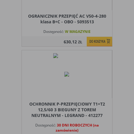
Ograniczenie stosowania plików „cookies”, może wpłynąć
na niektóre funkcjonalności dostępne na stronie
internetowej.
OGRANICZNIK PRZEPIĘĆ AC V50-4-280
klasa B+C - OBO - 5093513
Dostępność:
W MAGAZYNIE
630,12
ZŁ
OCHRONNIK P-PRZEPIĘCIOWY T1+T2
12,5/60 3 BIEGUNY Z TOREM
NEUTRALNYM - LEGRAND - 412277
Dostępność:
30 DNI ROBOCZYCH (na
zamówienie)