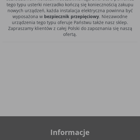
tego typu usterki nierzadko kończą się koniecznością zakupu
nowych urządzeń, każda instalacja elektryczna powinna być
wyposażona w
bezpiecznik przepięciowy
. Niezawodne
urządzenia tego typu oferuje Państwu także nasz sklep.
Zapraszamy klientów z całej Polski do zapoznania się naszą
ofertą.
Funkcjonalność ograniczników przepięć
W obszarze napięcia poniżej 1000 V wykorzystuje się cztery typy
ograniczników przepięć
– A, B, C oraz D. Klasy A i D obecnie są
wykorzystywane coraz rzadziej, ponieważ obsługują wyłącznie
osprzęt specjalistyczny, którego nie spotyka się już w
nowoczesnym budownictwie. W naszym sklepie znajdą Państwo
ograniczniki przepięciowe
klasy B+C, nazywane obecnie Typem
1+2. To właśnie ten rodzaj ochrony przeciwprzepięciowej
uchodzi za optymalny w praktycznie każdym obiekcie.
Instalacja
ochronnika przepięciowego
jest szczególnie istotna
w przypadku klimatu, obfitującego w częste i intensywne burze
– mowa tu także o Polsce. Wraz z postępującymi zmianami
Informacje
klimatycznymi letnie wyładowania atmosferyczne w naszym
kraju stają się coraz groźniejsze. Ochrona przeciwprzepięciowa