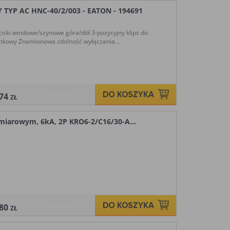
YP AC HNC-40/2/003 - EATON - 194691
iski windowe/szynowe góra/dół 3-pozycyjny klips do
tkowy Znamionowa zdolność wyłączania...
Więcej
,74
ZŁ
miarowym, 6kA, 2P KRO6-2/C16/30-A...
Więcej
,80
ZŁ