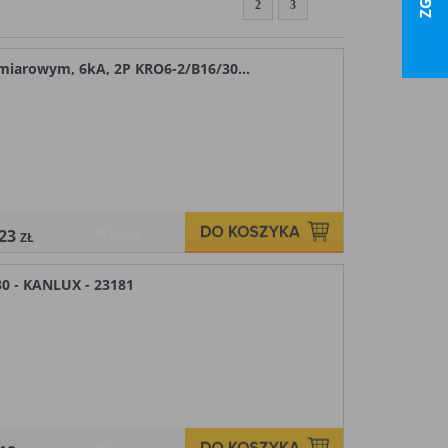
1
2
3
miarowym, 6kA, 2P KRO6-2/B16/30...
Więcej
,23
ZŁ
0 - KANLUX - 23181