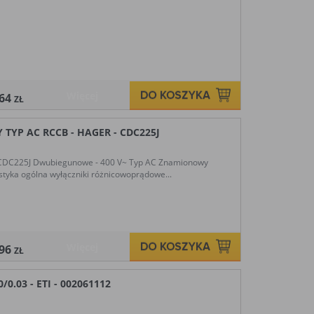
Więcej
,64
ZŁ
TYP AC RCCB - HAGER - CDC225J
 CDC225J Dwubiegunowe - 400 V~ Typ AC Znamionowy
tyka ogólna wyłączniki różnicowoprądowe...
Więcej
,96
ZŁ
.03 - ETI - 002061112