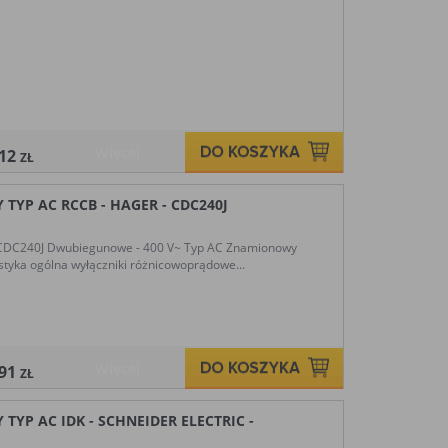
Więcej
,12
ZŁ
TYP AC RCCB - HAGER - CDC240J
 CDC240J Dwubiegunowe - 400 V~ Typ AC Znamionowy
tyka ogólna wyłączniki różnicowoprądowe...
Więcej
,91
ZŁ
YP AC IDK - SCHNEIDER ELECTRIC -