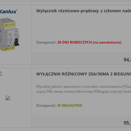
Wyłącznik róznicowo-prądowy, z członem nad
Dostępność:
30 DNI ROBOCZYCH (na zamówienie)
94
WYŁĄCZNIK RÓŻNICOWY 25A/30MA 2 BIEGUNY T
Wysokiej jakości aparatura o szerokim zastosowaniu Zac
szyny DIN, łatwy montaż/demontaż Bogaty osprzęt doda
Dostępność:
W MAGAZYNIE
95