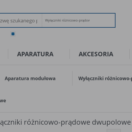
Wyłączniki różnicowo-prądowe dwupolowe
ary
wszystkie
APARATURA
AKCESORIA
Aparatura modułowa
Wyłączniki różnicowo
owe
ączniki różnicowo-prądowe dwupolowe