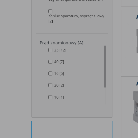
Kanlux aparatura, osprzęt siłowy
[2]
Prąd znamionowy [A]
25
[12]
40
[7]
16
[5]
20
[2]
10
[1]
32
[1]
63
[1]