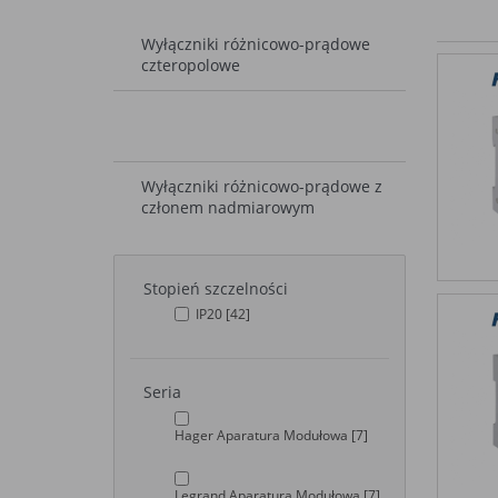
Wyłączniki różnicowo-prądowe
czteropolowe
Wyłączniki różnicowo-prądowe
dwupolowe
Wyłączniki różnicowo-prądowe z
członem nadmiarowym
Stopień szczelności
IP20
[42]
Seria
Hager Aparatura Modułowa
[7]
Legrand Aparatura Modułowa
[7]