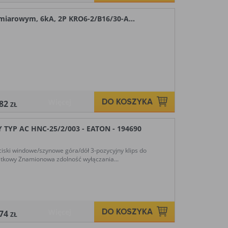
miarowym, 6kA, 2P KRO6-2/B16/30-A...
Więcej
,82
ZŁ
YP AC HNC-25/2/003 - EATON - 194690
iski windowe/szynowe góra/dół 3-pozycyjny klips do
tkowy Znamionowa zdolność wyłączania...
Więcej
,74
ZŁ