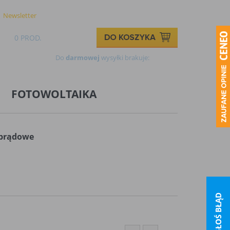
Logowanie
Rejestracja
Newsletter
Kontakt
0 PROD.
0,00 ZŁ
Do
darmowej
wysyłki brakuje:
499,00 zł
FOTOWOLTAIKA
-prądowe
ZGŁOŚ BŁĄD