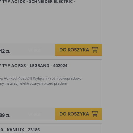
YP AC IDK - SCHNEIDER ELECTRIC -
Więcej
,42
ZŁ
TYP AC RX3 - LEGRAND - 402024
p AC (kod: 402024) Wyłącznik różnicowoprądowy
y instalacji elektrycznych przed prądem
Więcej
,89
ZŁ
0 - KANLUX - 23186