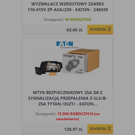
WYZWALACZ WZROSTOWY ZAKRES
110-415V ZP-ASA/230 - EATON - 248439
Dostępność:
W MAGAZYNIE
63,66
ZŁ
WTYK BEZPIECZNIKOWY 25A D0 Z
SYGNALIZACJĄ PRZEPALENIA Z-SLS/B-
25A TYTAN /3SZT/ - EATON...
Dostępność:
15 DNI ROBOCZYCH (na
zamówienie)
120,97
ZŁ