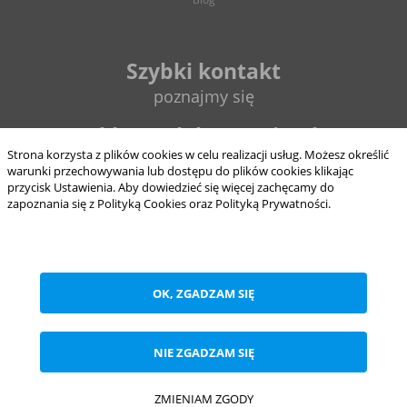
Szybki kontakt
poznajmy się
sklep@elektrycznie.pl
Strona korzysta z plików cookies w celu realizacji usług. Możesz określić
warunki przechowywania lub dostępu do plików cookies klikając
693 897 124
przycisk Ustawienia. Aby dowiedzieć się więcej zachęcamy do
zapoznania się z Polityką Cookies oraz Polityką Prywatności.
8:00 - 16:00
ZAPISZ WYBRANE
od pon. do pt.
OK, ZGADZAM SIĘ
NIE ZGADZAM SIĘ
Realizacja
trol intermedia
NIE ZGADZAM SIĘ
ZAAKCEPTUJ WSZYSTKIE
HME Sp. z o.o. ul. Barwnikowa 28, 95-100 Zgierz NIP 7322171900, Regon
101618839, KRS 0000465367
Copyright 2026 by Elektrycznie.pl. Wszelkie prawa zastrzeżone
ZMIENIAM ZGODY
Anuluj