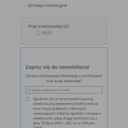
Cookies stałe
nie jest kasowane po zamknięciu
Zestawy instalacyjne
(persistent
przeglądarki i pozostaje w urządzeniu
cookie)
użytkownika na określony czas lub bez
okresu ważności w zależności od ustawień
właściciela witryny
Prąd znamionowy [A]
25
[1]
C. Ze względu na pochodzenie – administratora
serwisu, który zarządza cookies:
Rodzaj
Opis
Cookie
cookie umieszczone bezpośrednio przez
Zapisz się do newslettera!
własne
właściciela witryny jaka została odwiedzona
Chcesz otrzymywać informacje o promocjach
(first party
oraz kody rabatowe?
cookie)
Cookie
cookie umieszczone przez zewnętrzne
zewnętrzne
podmioty, których komponenty stron zostały
Zgadzam się na otrzymywanie pocztą
(third-party
wywołane przez właściciela witryny
elektroniczną newslettera Elektrycznie.pl
cookie)
oraz innych publikacji i informacji
zawierających reklamy zgodnie z Ustawą o
świadczenie usług drogą elektroniczną z
dnia 18 lipca 2002 r. (Dz. U. nr 144 poz.
Uwaga:
cookie mogą być wywołane przez administratora
1204).