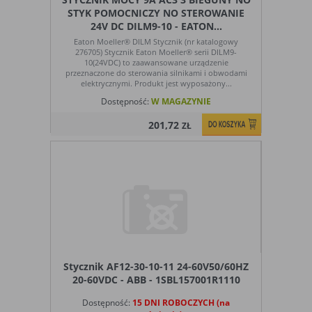
Ograniczenie stosowania plików „cookies”, może wpłynąć
STYK POMOCNICZY NO STEROWANIE
na niektóre funkcjonalności dostępne na stronie
24V DC DILM9-10 - EATON...
internetowej.
Eaton Moeller® DILM Stycznik (nr katalogowy
276705) Stycznik Eaton Moeller® serii DILM9-
10(24VDC) to zaawansowane urządzenie
przeznaczone do sterowania silnikami i obwodami
elektrycznymi. Produkt jest wyposażony...
Dostępność:
W MAGAZYNIE
201,72
ZŁ
Stycznik AF12-30-10-11 24-60V50/60HZ
20-60VDC - ABB - 1SBL157001R1110
Dostępność:
15 DNI ROBOCZYCH (na