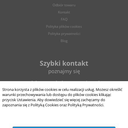
Odbiór towaru
Kontakt
FAQ
Polityka plików cookies
Polityka prywatności
Blog
Szybki kontakt
poznajmy się
sklep@elektrycznie.pl
Strona korzysta z plików cookies w celu realizacji usług. Możesz określić
warunki przechowywania lub dostępu do plików cookies klikając
693 897 124
przycisk Ustawienia. Aby dowiedzieć się więcej zachęcamy do
zapoznania się z Polityką Cookies oraz Polityką Prywatności.
8:00 - 16:00
od pon. do pt.
ZAPISZ WYBRANE