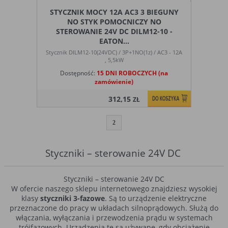
STYCZNIK MOCY 12A AC3 3 BIEGUNY
NO STYK POMOCNICZY NO
STEROWANIE 24V DC DILM12-10 -
EATON...
Stycznik DILM12-10(24VDC) / 3P+1NO(1z) / AC3 - 12A
, 5,5kW
Dostępność:
15 DNI ROBOCZYCH (na
zamówienie)
312,15
ZŁ
1
2
Styczniki – sterowanie 24V DC
Styczniki – sterowanie 24V DC
W ofercie naszego sklepu internetowego znajdziesz wysokiej
klasy
styczniki 3-fazowe
. Są to urządzenie elektryczne
przeznaczone do pracy w układach silnoprądowych. Służą do
włączania, wyłączania i przewodzenia prądu w systemach
trójfazowych. Urządzenia te są używane, gdy obciążenie