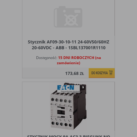
użytkowników, jednak nie obejmują
informacji pozwalających zidentyfikować
danych konkretnego użytkownika
Czy pliki „cookies” zawierają dane osobowe
Dane osobowe gromadzone przy użyciu plików „cookies”
Stycznik AF09-30-10-11 24-60V50/60HZ
mogą być zbierane wyłącznie w celu wykonywania
20-60VDC - ABB - 1SBL137001R1110
określonych funkcji na rzecz użytkownika. Takie dane są
zaszyfrowane w sposób uniemożliwiający dostęp do nich
Dostępność:
15 DNI ROBOCZYCH (na
osobom nieuprawnionym.
zamówienie)
Usuwanie plików „cookies”
173,68
ZŁ
Standardowo oprogramowanie służące do przeglądania
stron internetowych domyślnie dopuszcza umieszczanie
plików „cookies” na urządzeniu końcowym. Ustawienia te
mogą zostać zmienione w taki sposób, aby blokować
automatyczną obsługę plików „cookies” w ustawieniach
przeglądarki internetowej bądź informować o ich
każdorazowym przesłaniu na urządzenie użytkownika.
Szczegółowe informacje o możliwości i sposobach obsługi
plików „cookies” dostępne są w ustawieniach
oprogramowania (przeglądarki internetowej).
STYCZNIK MOCY 9A AC3 3 BIEGUNY NO