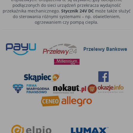
podłączonych do sieci urządzeń przekracza wydajność
przekaźnika mechanicznego.
Stycznik 24V DC
może także służyć
do sterowania różnymi systemami – np. oświetleniem,
ogrzewaniem czy pompą ciepła.
Jaki stycznik 3-fazowy 24V wybrać?
Styczniki 24V
mogą mieć 3 lub 4 bieguny. Należy wybrać
odpowiedni wariant w zależności od liczby faz. Jeśli, na przykład,
chcesz sterować silnikiem 3-fazowym, użyj stycznika 3-
biegunowego. Jeśli chcesz odłączyć przewód neutralny, wybierz
wersję 4-biegunową. Takie styczniki znajdują zastosowanie w
silnikach, wentylatorach i grzałkach. Do wyboru są także
warianty modułowe. Służą one do sterowania poszczególnymi
urządzeniami podłączonymi do sieci i zabezpieczają przed
przeciążeniami.
Stycznik 24V DC
w wersji miniaturowej świetnie sprawdzi się
wszędzie tam, gdzie nie ma miejsca na zamontowanie wariantu
pełnowymiarowego. Na przykład w przypadku drzwi
automatycznych, rolet zewnętrznych czy różnego rodzaju
czujników (temperatury, nawilżenia powietrza, smogu).