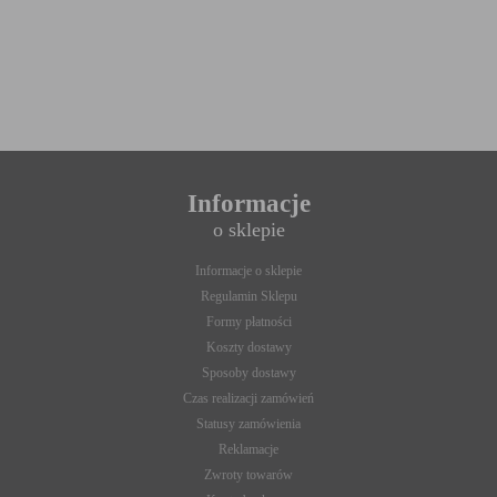
„cookies” na urządzeniu końcowym. Ustawienia te mogą
zostać zmienione w taki sposób, aby blokować automatyczną
obsługę plików „cookies” w ustawieniach przeglądarki
internetowej bądź informować o ich każdorazowym
przesłaniu na urządzenie użytkownika. Szczegółowe
informacje o możliwości i sposobach obsługi plików „cookies”
dostępne są w ustawieniach oprogramowania (przeglądarki
internetowej).
Ograniczenie stosowania plików „cookies”, może wpłynąć na
niektóre funkcjonalności dostępne na stronie internetowej.
Informacje
o sklepie
Informacje o sklepie
Regulamin Sklepu
Formy płatności
Koszty dostawy
Sposoby dostawy
Czas realizacji zamówień
Statusy zamówienia
Reklamacje
Zwroty towarów