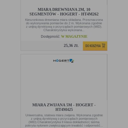
ewentualnych komunikatów o błędach
wyświetlanych na niektórych stronach. Pliki
cookie służące do zapisywania tzw. "stanu
MIARA DREWNIANA 2M, 10
sesji" pomagają ulepszać usługi i zwiększać
SEGMENTÓW - HOGERT - HT4M262
komfort przeglądania stron
Kieszonkowa drewniana miara składana. Przeznaczona
do wykonywania pomiarów do 2 m. Wykonana zgodnie
Procesy
umożliwiają sprawne działanie samej witryny
z unijną dyrektywą o przyrządach pomiarowych (MID).
oraz dostępnych na niej funkcji
Charakterystyka wykonana...
Dostępność:
W MAGAZYNIE
Reklamy
umożliwiają wyświetlanie reklam, które są
bardziej interesujące dla użytkowników, a
25,36
ZŁ
jednocześnie bardziej wartościowe dla
wydawców i reklamodawców, personalizować
reklamy, mogą być używane również do
wyświetlania reklam poza stronami witryny
(domeny)
Lokalizacja
umożliwiają dostosowanie wyświetlanych
informacji do lokalizacji użytkownika
Analizy i
umożliwiają właścicielom witryn lepiej
badania,
zrozumieć preferencje ich użytkowników i
audyt
poprzez analizę ulepszać i rozwijać produkty
oglądalności
i usługi. Zazwyczaj właściciel witryny lub
firma badawcza zbiera anonimowo
MIARA ZWIJANA 5M - HOGERT -
informacje i przetwarza dane na temat
HT4M425
trendów bez identyfikowania danych
osobowych poszczególnych użytkowników
Uniwersalna, stalowa miara zwijana. Wykonana zgodnie
z unijną dyrektywą o przyrządach pomiarowych
(MID).Charakterystyka II klasa dokładności; taśma
pokryta nylonem zwiększającym trwałość i odporność...