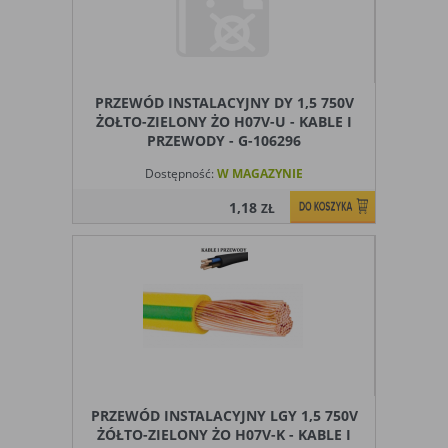
Ograniczenie stosowania plików „cookies”, może wpłynąć
na niektóre funkcjonalności dostępne na stronie
internetowej.
PRZEWÓD INSTALACYJNY DY 1,5 750V
ŻOŁTO-ZIELONY ŻO H07V-U - KABLE I
PRZEWODY - G-106296
Dostępność:
W MAGAZYNIE
1,18
ZŁ
PRZEWÓD INSTALACYJNY LGY 1,5 750V
ŻÓŁTO-ZIELONY ŻO H07V-K - KABLE I