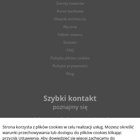
Zwroty towarów
Konto bankowe
Słownik techniczny
Wycena
Odbiór towaru
Kontakt
FAQ
Polityka plików cookies
Polityka prywatności
Blog
Szybki kontakt
poznajmy się
sklep@elektrycznie.pl
Strona korzysta z plików cookies w celu realizacji usług. Możesz określić
warunki przechowywania lub dostępu do plików cookies klikając
693 897 124
przycisk Ustawienia. Aby dowiedzieć się więcej zachęcamy do