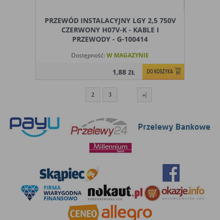
PRZEWÓD INSTALACYJNY LGY 2,5 750V
CZERWONY H07V-K - KABLE I
PRZEWODY - G-100414
Dostępność:
W MAGAZYNIE
1,88
ZŁ
1
2
3
»|