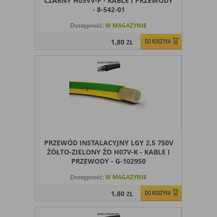
CZARNY H03VV-F - KABLE I PRZEWODY
- 8-542-01
Dostępność:
W MAGAZYNIE
1,80
ZŁ
PRZEWÓD INSTALACYJNY LGY 2,5 750V
ŻÓŁTO-ZIELONY ŻO H07V-K - KABLE I
PRZEWODY - G-102950
Dostępność:
W MAGAZYNIE
1,80
ZŁ