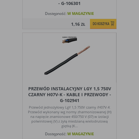
- G-106301
badania,
zrozumieć preferencje ich użytkowników
audyt
i poprzez analizę ulepszać i rozwijać
Dostępność:
W MAGAZYNIE
oglądalności
produkty i usługi. Zazwyczaj właściciel
witryny lub firma badawcza zbiera
1,16
ZŁ
anonimowo informacje i przetwarza
dane na temat trendów bez
identyfikowania danych osobowych
poszczególnych użytkowników
E. Rodzaje cookies ze względu na ingerencję w
prywatność użytkownika:
Rodzaj
Opis
PRZEWÓD INSTALACYJNY LGY 1,5 750V
Nieszkodliwe
obejmuje cookies:
CZARNY H07V-K - KABLE I PRZEWODY -
- niezbędne do poprawnego działania
G-102941
witryny
- potrzebne do umożliwienia działania
Przewód jednożyłowy LgY 1,5 750V czarny /H07V-K
Przewód wykonany wg normy zharmonizowanej (H)
funkcjonalności witryny, jednak ich
na napięcie znamionowe 450/750 V (07) w izolacji
działanie nie ma nic wspólnego ze
polwinitowej (V) z żyłą miedzianą wielodrutową
śledzeniem użytkownika
giętką (K...
Badające
wykorzystywane do śledzenia
Dostępność:
W MAGAZYNIE