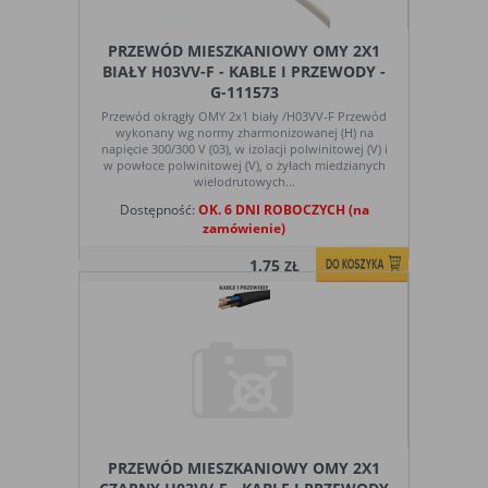
PRZEWÓD MIESZKANIOWY OMY 2X1
BIAŁY H03VV-F - KABLE I PRZEWODY -
G-111573
Przewód okrągły OMY 2x1 biały /H03VV-F Przewód
wykonany wg normy zharmonizowanej (H) na
napięcie 300/300 V (03), w izolacji polwinitowej (V) i
w powłoce polwinitowej (V), o żyłach miedzianych
wielodrutowych...
Dostępność:
OK. 6 DNI ROBOCZYCH (na
zamówienie)
1,75
ZŁ
PRZEWÓD MIESZKANIOWY OMY 2X1