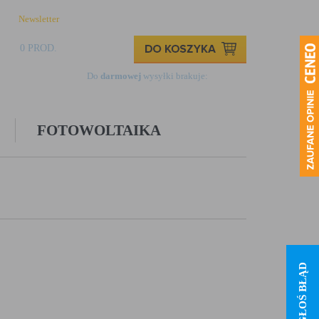
Newsletter
Logowanie
Rejestracja
Kontakt
0 PROD.
0,00 ZŁ
Do
darmowej
wysyłki brakuje:
499,00 zł
FOTOWOLTAIKA
ZGŁOŚ BŁĄD