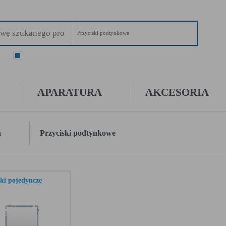
Przyciski podtynkowe
ry
wszystkie
APARATURA
AKCESORIA
a
Przyciski podtynkowe
ski pojedyncze