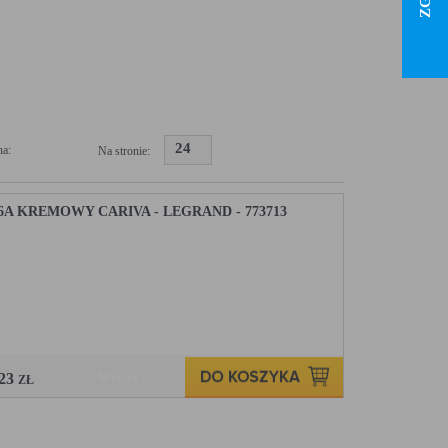
24
a:
Na stronie:
A KREMOWY CARIVA - LEGRAND - 773713
,23
Więcej
ZŁ