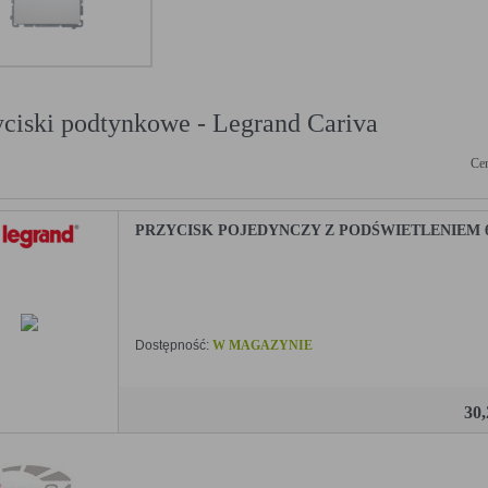
yciski podtynkowe - Legrand Cariva
Cen
PRZYCISK POJEDYNCZY Z PODŚWIETLENIEM 6
Dostępność:
W MAGAZYNIE
30
AŻNA!