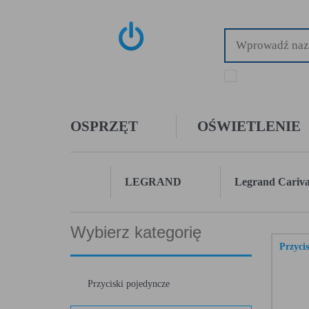
tylko dostępne towa
OSPRZĘT
OŚWIETLENIE
LEGRAND
Legrand Cariv
Wybierz kategorię
Przyci
Przyciski pojedyncze