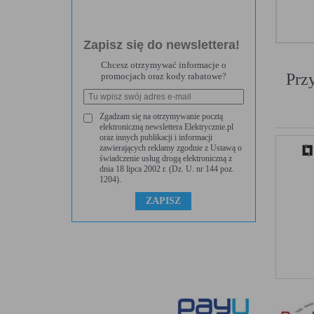
Zapisz się do newslettera!
Chcesz otrzymywać informacje o
Prz
promocjach oraz kody rabatowe?
Zgadzam się na otrzymywanie pocztą
elektroniczną newslettera Elektrycznie.pl
oraz innych publikacji i informacji
zawierających reklamy zgodnie z Ustawą o
świadczenie usług drogą elektroniczną z
dnia 18 lipca 2002 r. (Dz. U. nr 144 poz.
1204).
TWOJA PRYWATNOŚĆ JEST DLA NAS W
POLITYKA PLIKÓW COOKIES
POLITYKA PRYWATNOŚCI