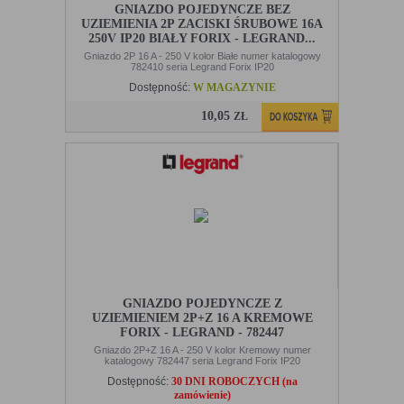
ewentualnych komunikatów o błędach
GNIAZDO POJEDYNCZE BEZ
wyświetlanych na niektórych stronach. Pliki
UZIEMIENIA 2P ZACISKI ŚRUBOWE 16A
cookie służące do zapisywania tzw. "stanu
250V IP20 BIAŁY FORIX - LEGRAND...
sesji" pomagają ulepszać usługi i zwiększać
Gniazdo 2P 16 A - 250 V kolor Białe numer katalogowy
komfort przeglądania stron
782410 seria Legrand Forix IP20
Procesy
umożliwiają sprawne działanie samej witryny
Dostępność:
W MAGAZYNIE
oraz dostępnych na niej funkcji
10,05
Reklamy
umożliwiają wyświetlanie reklam, które są
ZŁ
bardziej interesujące dla użytkowników, a
jednocześnie bardziej wartościowe dla
wydawców i reklamodawców, personalizować
reklamy, mogą być używane również do
wyświetlania reklam poza stronami witryny
(domeny)
Lokalizacja
umożliwiają dostosowanie wyświetlanych
informacji do lokalizacji użytkownika
Analizy i
umożliwiają właścicielom witryn lepiej
badania,
zrozumieć preferencje ich użytkowników i
audyt
poprzez analizę ulepszać i rozwijać produkty
GNIAZDO POJEDYNCZE Z
oglądalności
i usługi. Zazwyczaj właściciel witryny lub
UZIEMIENIEM 2P+Z 16 A KREMOWE
firma badawcza zbiera anonimowo
FORIX - LEGRAND - 782447
informacje i przetwarza dane na temat
trendów bez identyfikowania danych
Gniazdo 2P+Z 16 A - 250 V kolor Kremowy numer
osobowych poszczególnych użytkowników
katalogowy 782447 seria Legrand Forix IP20
Dostępność:
30 DNI ROBOCZYCH (na
zamówienie)