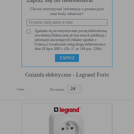
Zapisz się do newslettera!
w urządzeniu końcowym użytkownika:
Chcesz otrzymywać informacje o promocjach
Rodzaj
Opis
oraz kody rabatowe?
Cookies
cookie umieszczone na czas korzystania z
tymczasowe
przeglądarki (sesji), zostaje wykasowane po
(session
jej zamknięciu
Zgadzam się na otrzymywanie pocztą elektroniczną
cookies)
newslettera Elektrycznie.pl oraz innych publikacji i
informacji zawierających reklamy zgodnie z
Cookies stałe
nie jest kasowane po zamknięciu przeglądarki
Ustawą o świadczenie usług drogą elektroniczną z
(persistent
i pozostaje w urządzeniu użytkownika na
dnia 18 lipca 2002 r. (Dz. U. nr 144 poz. 1204).
cookie)
określony czas lub bez okresu ważności w
zależności od ustawień właściciela witryny
C. Ze względu na pochodzenie – administratora serwisu,
Gniazda elektryczne - Legrand Forix
który zarządza cookies:
Rodzaj
Opis
24
Cena:
Na stronie:
Cookie własne
cookie umieszczone bezpośrednio przez
(first party
właściciela witryny jaka została odwiedzona
cookie)
Cookie
cookie umieszczone przez zewnętrzne
zewnętrzne
podmioty, których komponenty stron zostały
(third-party
wywołane przez właściciela witryny
cookie)