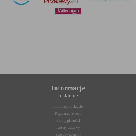
„cookies” na urządzeniu końcowym. Ustawienia te mogą
zostać zmienione w taki sposób, aby blokować automatyczną
obsługę plików „cookies” w ustawieniach przeglądarki
internetowej bądź informować o ich każdorazowym
przesłaniu na urządzenie użytkownika. Szczegółowe
informacje o możliwości i sposobach obsługi plików „cookies”
dostępne są w ustawieniach oprogramowania (przeglądarki
internetowej).
Ograniczenie stosowania plików „cookies”, może wpłynąć na
niektóre funkcjonalności dostępne na stronie internetowej.
Informacje
o sklepie
Informacje o sklepie
Regulamin Sklepu
Formy płatności
Koszty dostawy
Sposoby dostawy