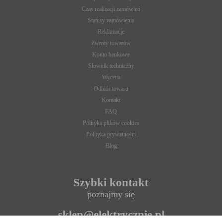
Czas realizacji zamówień
Statusy zamówienia
Reklamacje
Zwroty towarów
Konto bankowe
Słownik techniczny
Wycena
Odbiór towaru
Kontakt
FAQ
Polityka plików cookies
Polityka prywatności
Blog
Szybki kontakt
poznajmy się
sklep@elektrycznie.pl