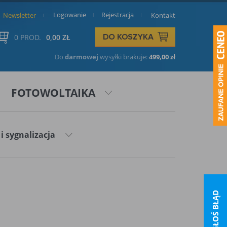
Logowanie
Rejestracja
Newsletter
Kontakt
0 PROD.
0,00 ZŁ
Do
darmowej
wysyłki brakuje:
499,00 zł
FOTOWOLTAIKA
i sygnalizacja
ZGŁOŚ BŁĄD