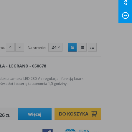
24
na:
Na stronie:
A - LEGRAND - 050678
ktu Lampka LED 230 V z regulacją i funkcją latarki
wiatło) i baterię (autonomia 1,5 godziny...
Więcej
,26
ZŁ