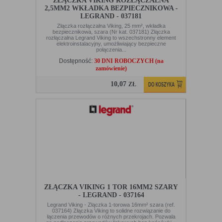
ZŁĄCZKA VIKING ROZŁĄCZALNA
2,5MM2 WKŁADKA BEZPIECZNIKOWA -
LEGRAND - 037181
Złączka rozłączalna Viking, 25 mm², wkładka
bezpiecznikowa, szara (Nr kat. 037181) Złączka
rozłączalna Legrand Viking to wszechstronny element
elektroinstalacyjny, umożliwiający bezpieczne
połączenia...
Dostępność:
30 DNI ROBOCZYCH (na
zamówienie)
10,07
ZŁ
ZŁĄCZKA VIKING 1 TOR 16MM2 SZARY
- LEGRAND - 037164
Legrand Viking - Złączka 1-torowa 16mm² szara (ref.
037164) Złączka Viking to solidne rozwiązanie do
łączenia przewodów o różnych przekrojach. Pozwala