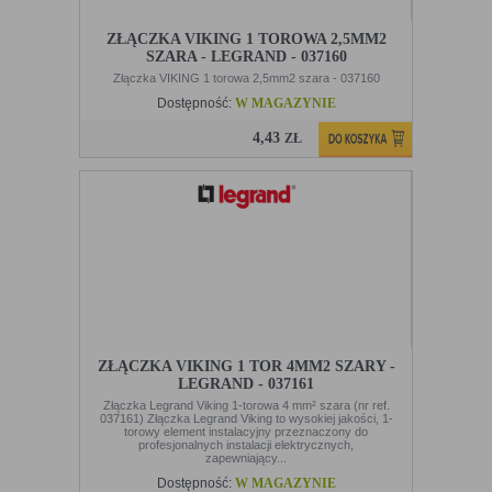
cookie mogą być wywołane przez administratora za
Uwaga:
ZŁĄCZKA VIKING 1 TOROWA 2,5MM2
pomocą skryptów, komponentów, które znajdują się na
SZARA - LEGRAND - 037160
serwerach partnera, umiejscowionych w innej lokalizacji –
innym kraju lub nawet zupełnie innym systemie prawnym. W
Złączka VIKING 1 torowa 2,5mm2 szara - 037160
przypadku wywołania przez administratora witryny
Dostępność:
W MAGAZYNIE
komponentów serwisu pochodzących spoza systemu
administratora mogą obowiązywać inne standardowe zasady
4,43
ZŁ
polityki cookies niż polityka prywatności / cookies
administratora witryny.
D. Ze względu na cel jakiemu służą:
Rodzaj
Opis
Konfiguracji
umożliwiają ustawienia funkcji i usług w
serwisu
serwisie
Bezpieczeństwo i
umożliwiają weryfikację autentyczności oraz
niezawodność
optymalizację wydajności serwisu
serwisu
ZŁĄCZKA VIKING 1 TOR 4MM2 SZARY -
Uwierzytelnianie
umożliwiają informowanie gdy użytkownik
LEGRAND - 037161
jest zalogowany, dzięki czemu witryna może
Złączka Legrand Viking 1-torowa 4 mm² szara (nr ref.
pokazywać odpowiednie informacje i funkcje
037161) Złączka Legrand Viking to wysokiej jakości, 1-
torowy element instalacyjny przeznaczony do
Stan sesji
umożliwiają zapisywanie informacji o tym, jak
profesjonalnych instalacji elektrycznych,
użytkownicy korzystają z witryny. Mogą one
zapewniający...
dotyczyć najczęściej odwiedzanych stron lub
Dostępność:
W MAGAZYNIE