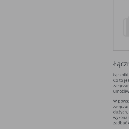
Łącz
Łączniki
Co to je
załączan
umożliw
W powsz
załączan
dużych,
wykonan
zadbać 