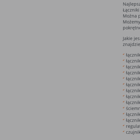
Najleps
Łącznik
Można p
Możemy 
pokrętn
Jakie je
znajdzie
łączni
łączni
łączni
łączni
łączni
łączni
łączni
łączni
łączni
ściemn
łączni
łączni
regula
czujnik