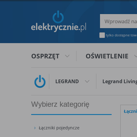
tylko dostępne tow
OSPRZĘT
OŚWIETLENIE
LEGRAND
Legrand Livi
Wybierz kategorię
Łączn
Łączniki pojedyncze