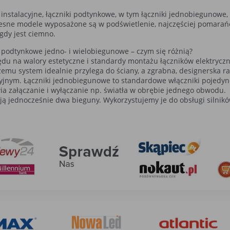
i instalacyjne, łączniki podtynkowe, w tym łączniki jednobieguno
sne modele wyposażone są w podświetlenie, najczęściej pomarańcz
 gdy jest ciemno.
i podtynkowe jedno- i wielobiegunowe – czym się różnią?
ędu na walory estetyczne i standardy montażu łączników elektryczn
czemu system idealnie przylega do ściany, a zgrabna, designersk
yjnym. Łączniki jednobiegunowe to standardowe włączniki pojedync
ia załączanie i wyłączanie np. światła w obrębie jednego obwodu
ają jednocześnie dwa bieguny. Wykorzystujemy je do obsługi silnikó
NA!
ić ustawienia cookies lub zaakceptować je wsz
iki tekstowe, przechowywane w urządzeniach końcowych użytkowni