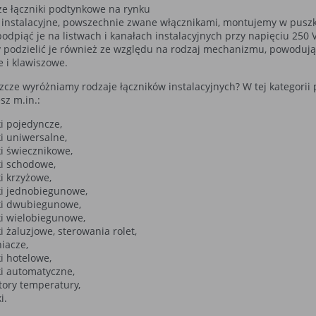
ze łączniki podtynkowe na rynku
i instalacyjne, powszechnie zwane włącznikami, montujemy w puszk
odpiąć je na listwach i kanałach instalacyjnych przy napięciu 250 
podzielić je również ze względu na rodzaj mechanizmu, powodują
e i klawiszowe.
szcze wyróżniamy rodzaje łączników instalacyjnych? W tej kategorii
sz m.in.:
ki pojedyncze,
ki uniwersalne,
ki świecznikowe,
ki schodowe,
ki krzyżowe,
ki jednobiegunowe,
ki dwubiegunowe,
ki wielobiegunowe,
ki żaluzjowe, sterowania rolet,
iacze,
ki hotelowe,
ki automatyczne,
tory temperatury,
i.