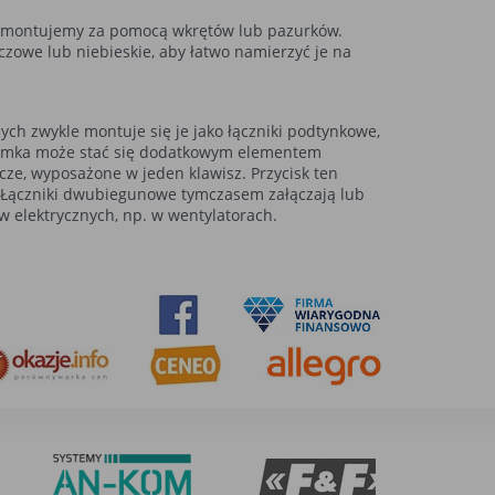
we, montujemy za pomocą wkrętów lub pazurków.
owe lub niebieskie, aby łatwo namierzyć je na
ych zwykle montuje się je jako łączniki podtynkowe,
a ramka może stać się dodatkowym elementem
ze, wyposażone w jeden klawisz. Przycisk ten
. Łączniki dwubiegunowe tymczasem załączają lub
w elektrycznych, np. w wentylatorach.
ystkie. W dowolnym momencie możesz
ków i przeznaczone do korzystania ze stron internetowych.