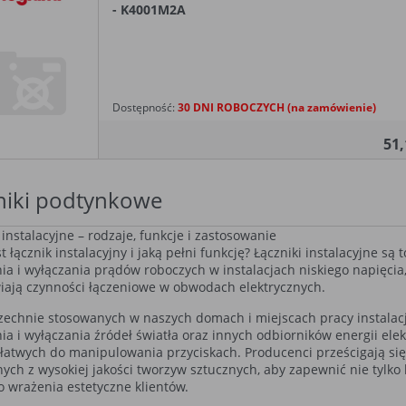
- K4001M2A
Dostępność:
30 DNI ROBOCZYCH (na zamówienie)
51
niki podtynkowe
 instalacyjne – rodzaje, funkcje i zastosowanie
st łącznik instalacyjny i jaką pełni funkcję? Łączniki instalacyjne są
ia i wyłączania prądów roboczych w instalacjach niskiego napięcia, 
iają czynności łączeniowe w obwodach elektrycznych.
echnie stosowanych w naszych domach i miejscach pracy instalacja
ia i wyłączania źródeł światła oraz innych odbiorników energii elekt
 łatwych do manipulowania przyciskach. Producenci prześcigają si
ych z wysokiej jakości tworzyw sztucznych, aby zapewnić nie tylko
o wrażenia estetyczne klientów.