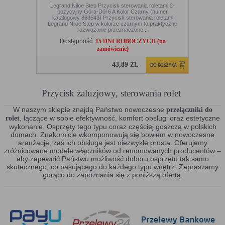
w urządzeniu końcowym użytkownika:
Legrand Niloe Step Przycisk sterowania roletami 2-
pozycyjny Góra-Dół 6 A Kolor Czarny (numer
katalogowy 863543) Przycisk sterowania roletami
Rodzaj
Opis
Legrand Niloe Step w kolorze czarnym to praktyczne
rozwiązanie przeznaczone...
Cookies
cookie umieszczone na czas korzystania z
tymczasowe
przeglądarki (sesji), zostaje wykasowane po
Dostępność:
15 DNI ROBOCZYCH (na
(session
jej zamknięciu
zamówienie)
cookies)
43,89
ZŁ
Cookies stałe
nie jest kasowane po zamknięciu przeglądarki
(persistent
i pozostaje w urządzeniu użytkownika na
cookie)
określony czas lub bez okresu ważności w
Przycisk żaluzjowy, sterowania rolet
zależności od ustawień właściciela witryny
W naszym sklepie znajdą Państwo nowoczesne
przełączniki do
, łączące w sobie efektywność, komfort obsługi oraz estetyczne
C. Ze względu na pochodzenie – administratora serwisu,
rolet
wykonanie. Osprzęty tego typu coraz częściej goszczą w polskich
który zarządza cookies:
domach. Znakomicie wkomponowują się bowiem w nowoczesne
aranżacje, zaś ich obsługa jest niezwykle prosta. Oferujemy
Rodzaj
Opis
zróżnicowane modele włączników od renomowanych producentów –
Cookie własne
cookie umieszczone bezpośrednio przez
aby zapewnić Państwu możliwość doboru osprzętu tak samo
(first party
właściciela witryny jaka została odwiedzona
skutecznego, co pasującego do każdego typu wnętrz. Zapraszamy
cookie)
gorąco do zapoznania się z poniższą ofertą.
Cookie
cookie umieszczone przez zewnętrzne
zewnętrzne
podmioty, których komponenty stron zostały
(third-party
wywołane przez właściciela witryny
Funkcjonalność przełączników do rolet zewnętrznych
cookie)
W dzisiejszych czasach tradycyjne żaluzje stają się coraz rzadszym
widokiem. Ich estetyka nie zawsze pasuje bowiem do