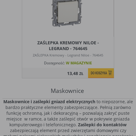
Cookies stałe
nie jest kasowane po zamknięciu
(persistent
przeglądarki i pozostaje w urządzeniu
cookie)
użytkownika na określony czas lub bez
okresu ważności w zależności od ustawień
właściciela witryny
ZAŚLEPKA KREMOWY NILOE -
C. Ze względu na pochodzenie – administratora
LEGRAND - 764645
serwisu, który zarządza cookies:
ZAŚLEPKA Kremowy - Legrand Niloe - 764645
Rodzaj
Opis
Dostępność:
W MAGAZYNIE
Cookie
cookie umieszczone bezpośrednio przez
13,48
ZŁ
własne
właściciela witryny jaka została odwiedzona
(first party
cookie)
Maskownice
Cookie
cookie umieszczone przez zewnętrzne
Maskownice i zaślepki gniazd elektrycznych
to niepozorne, ale
zewnętrzne
podmioty, których komponenty stron zostały
bardzo praktyczne elementy zabezpieczające. Pełnią zarówno
(third-party
wywołane przez właściciela witryny
funkcję ochronną, jak i dekoracyjną – pozwalają zakryć puste
cookie)
miejsce w ramce, a także zaślepić otwór w pokrywie gniazda
komputerowego i telefonicznego.
Zaślepki do kontaktów
zabezpieczają element przed zwierzętami domowymi czy
Uwaga:
cookie mogą być wywołane przez administratora