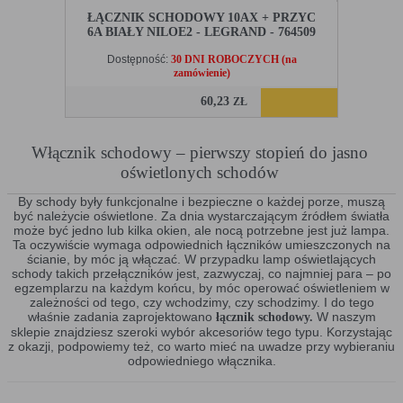
ŁĄCZNIK SCHODOWY 10AX + PRZYC
6A BIAŁY NILOE2 - LEGRAND - 764509
Dostępność:
30 DNI ROBOCZYCH (na
zamówienie)
60,23
ZŁ
Włącznik schodowy – pierwszy stopień do jasno
oświetlonych schodów
By schody były funkcjonalne i bezpieczne o każdej porze, muszą
być należycie oświetlone. Za dnia wystarczającym źródłem światła
może być jedno lub kilka okien, ale nocą potrzebne jest już lampa.
Ta oczywiście wymaga odpowiednich łączników umieszczonych na
ścianie, by móc ją włączać. W przypadku lamp oświetlających
schody takich przełączników jest, zazwyczaj, co najmniej para – po
egzemplarzu na każdym końcu, by móc operować oświetleniem w
zależności od tego, czy wchodzimy, czy schodzimy. I do tego
właśnie zadania zaprojektowano
W naszym
łącznik schodowy.
sklepie znajdziesz szeroki wybór akcesoriów tego typu. Korzystając
z okazji, podpowiemy też, co warto mieć na uwadze przy wybieraniu
odpowiedniego włącznika.
Włącznik schodowy – co w nim szczególnego?