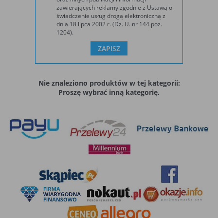
zawartości stron internetowych do preferencji
Pliki cookies odpowiadają na podejmowane przez
zawierających reklamy zgodnie z Ustawą o
użytkownika oraz optymalizacji korzystania ze stron
Więcej
świadczenie usług drogą elektroniczną z
Ciebie działania w celu m.in. dostosowania Twoich
internetowych. Używane są również w celu tworzenia
dnia 18 lipca 2002 r. (Dz. U. nr 144 poz.
ustawień preferencji prywatności, logowania czy
anonimowych, zagregowanych statystyk, które pomagają
1204).
wypełniania formularzy. Dzięki plikom cookies strona,
zrozumieć w jaki sposób użytkownik korzysta ze stron
Funkcjonalne i personalizacyjne
z której korzystasz, może działać bez zakłóceń.
internetowych co umożliwia ulepszanie ich struktury i
Tego typu pliki cookies umożliwiają stronie
zawartości, z wyłączeniem personalnej identyfikacji
użytkownika.
internetowej zapamiętanie wprowadzonych przez
Ciebie ustawień oraz personalizację określonych
Nie znaleziono produktów w tej kategorii:
Jakich plików „cookies” używamy?
Proszę wybrać inną kategorię.
funkcjonalności czy prezentowanych treści.
Stosowane są, co do zasady, dwa rodzaje plików „cookies”
– „sesyjne” oraz „stałe”. Pierwsze z nich są plikami
Dzięki tym plikom cookies możemy zapewnić Ci
Więcej
tymczasowymi, które pozostają na urządzeniu
większy komfort korzystania z funkcjonalności naszej
użytkownika, aż do wylogowania ze strony internetowej
strony poprzez dopasowanie jej do Twoich
lub wyłączenia oprogramowania (przeglądarki
indywidualnych preferencji. Wyrażenie zgody na
internetowej). „Stałe” pliki pozostają na urządzeniu
Analityczne
funkcjonalne i personalizacyjne pliki cookies
użytkownika przez czas określony w parametrach plików
Analityczne pliki cookies pomagają nam rozwijać się i
gwarantuje dostępność większej ilości funkcji na
„cookies” albo do momentu ich ręcznego usunięcia przez
dostosowywać do Twoich potrzeb.
stronie.
użytkownika.
Pliki „cookies” wykorzystywane przez partnerów operatora
Cookies analityczne pozwalają na uzyskanie
strony internetowej, w tym w szczególności użytkowników
Więcej
informacji w zakresie wykorzystywania witryny
strony internetowej, podlegają ich własnej polityce
internetowej, miejsca oraz częstotliwości, z jaką
prywatności.