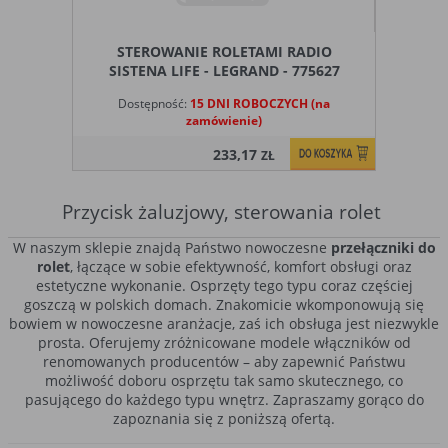
wybrane funkcje nie będą działać
prawidłowo.
STEROWANIE ROLETAMI RADIO
Biznesowe
Umożliwiają realizację modelu biznesowego
SISTENA LIFE - LEGRAND - 775627
w oparciu o który udostępniona jest
witryna, ich zablokowanie nie spowoduje
Dostępność:
15 DNI ROBOCZYCH (na
niedostępności całości funkcjonalności
zamówienie)
serwisu, ale może obniżyć poziom
233,17
ZŁ
świadczenia usługi ze względu na brak
możliwości realizacji przez właściciela
witryny przychodów subsydiujących
Przycisk żaluzjowy, sterowania rolet
działanie serwisu. Do tej kategorii należą
np. cookies reklamowe.
W naszym sklepie znajdą Państwo nowoczesne
przełączniki do
rolet
, łączące w sobie efektywność, komfort obsługi oraz
estetyczne wykonanie. Osprzęty tego typu coraz częściej
B. Ze względu na czas przez jaki cookie będzie
goszczą w polskich domach. Znakomicie wkomponowują się
umieszczone w urządzeniu końcowym użytkownika:
bowiem w nowoczesne aranżacje, zaś ich obsługa jest niezwykle
prosta. Oferujemy zróżnicowane modele włączników od
Rodzaj
Opis
renomowanych producentów – aby zapewnić Państwu
Cookies
cookie umieszczone na czas korzystania z
możliwość doboru osprzętu tak samo skutecznego, co
tymczasowe
przeglądarki (sesji), zostaje wykasowane po
pasującego do każdego typu wnętrz. Zapraszamy gorąco do
(session
jej zamknięciu
zapoznania się z poniższą ofertą.
cookies)