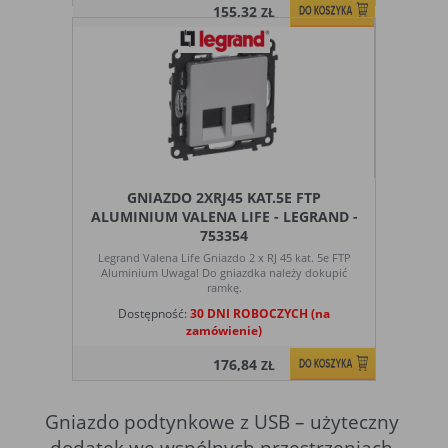
155,32
ZŁ
GNIAZDO 2XRJ45 KAT.5E FTP
ALUMINIUM VALENA LIFE - LEGRAND -
753354
Legrand Valena Life Gniazdo 2 x RJ 45 kat. 5e FTP
Aluminium Uwaga! Do gniazdka należy dokupić
ramkę.
Dostępność:
30 DNI ROBOCZYCH (na
zamówienie)
176,84
ZŁ
Gniazdo podtynkowe z USB – użyteczny