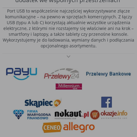
dodatek we wspólnych przestrzeniach
Port USB to współcześnie najczęściej wykorzystywane złącze
komunikacyjne – na pewno w sprzętach komercyjnych. Z łączy
USB (typu A lub C) korzystają aktualnie wszystkie urządzenia
elektryczne, z którymi nie rozstajemy się właściwie ani na krok –
smartfony i laptopy, a także tablety czy przenośne konsole.
Wykorzystujemy je do ładowania, wymiany danych i podłączania
opcjonalnego asortymentu.
USB możemy podłączyć nie tylko do laptopa czy ładowarki, ale
również… do wtyczki!
Gniazdo z USB
to rozwiązanie spotykane
często w przestrzeniach biurowych, uczelniach bądź miejscach
użyteczności publicznej (np. dworcach, lotniskach czy
autobusach). Taki
kontakt z USB
jest nadzwyczaj praktyczny, a
szerzej o nim opowiemy poniżej.
Gniazdo USB podtynkowe – czym właściwie jest?
Spieszymy z odpowiedzią. Takie gniazdko nie kojarzy nam się
jeszcze ze standardowym wyposażeniem elektroinstalacyjnym w
naszych domach, choć, kto wie, być może wkrótce do nich
dołączy – w końcu nie zanosi się na to, by smartfony i tablety
miały przerzucić się na inny format złącza.
Gniazdo podtynkowe USB
to nic innego jak kontakt, montowany