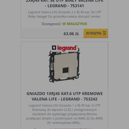
2XRJ45 KAT. 5E UTP BIAŁY VALENA LIFE
- LEGRAND - 753141
Legrand Valena Life Gniazdo 2 x RJ 45 kat. 5e UTP
Biały Uwaga! Do gniazdka należy dokupić ramkę.
Dostępność:
W MAGAZYNIE
63,06
ZŁ
GNIAZDO 1XRJ45 KAT.6 UTP KREMOWE
VALENA LIFE - LEGRAND - 753242
Legrand Valena Life Gniazdo 1 x RJ 45 kat. 6 UTP
Kremowy Ze złączem LCS2 i zintegrowanym
zaciskiem do szybkiego przyłączania.Można
podłączyć skrętki o przekrojach od AWG 22 do AWG
26 i wielożyłowe AWG...