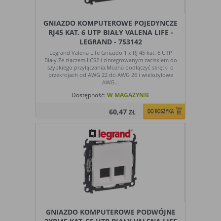
Ograniczenie stosowania plików „cookies”, może wpłynąć
na niektóre funkcjonalności dostępne na stronie
internetowej.
GNIAZDO KOMPUTEROWE POJEDYNCZE
RJ45 KAT. 6 UTP BIAŁY VALENA LIFE -
LEGRAND - 753142
Legrand Valena Life Gniazdo 1 x RJ 45 kat. 6 UTP
Biały Ze złączem LCS2 i zintegrowanym zaciskiem do
szybkiego przyłączania.Można podłączyć skrętki o
przekrojach od AWG 22 do AWG 26 i wielożyłowe
AWG...
Dostępność:
W MAGAZYNIE
60,47
ZŁ
GNIAZDO KOMPUTEROWE PODWÓJNE