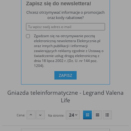
Zapisz się do newslettera!
wybrane funkcje nie będą działać
prawidłowo.
Chcesz otrzymywać informacje o promocjach
oraz kody rabatowe?
Biznesowe
Umożliwiają realizację modelu biznesowego
w oparciu o który udostępniona jest
witryna, ich zablokowanie nie spowoduje
niedostępności całości funkcjonalności
Zgadzam się na otrzymywanie pocztą
serwisu, ale może obniżyć poziom
elektroniczną newslettera Elektrycznie.pl
świadczenia usługi ze względu na brak
oraz innych publikacji i informacji
zawierających reklamy zgodnie z Ustawą o
możliwości realizacji przez właściciela
świadczenie usług drogą elektroniczną z
witryny przychodów subsydiujących
dnia 18 lipca 2002 r. (Dz. U. nr 144 poz.
działanie serwisu. Do tej kategorii należą
1204).
np. cookies reklamowe.
B. Ze względu na czas przez jaki cookie będzie
umieszczone w urządzeniu końcowym użytkownika:
Gniazda teleinformatyczne - Legrand Valena
Life
Rodzaj
Opis
Cookies
cookie umieszczone na czas korzystania z
24
Cena:
tymczasowe
przeglądarki (sesji), zostaje wykasowane po
Na stronie:
(session
jej zamknięciu
cookies)