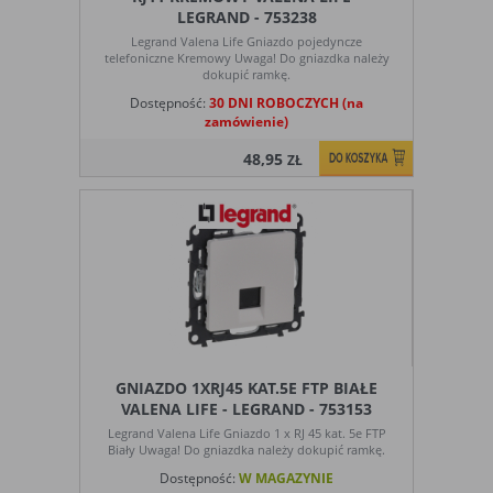
tym, jak użytkownicy korzystają z
LEGRAND - 753238
witryny. Mogą one dotyczyć najczęściej
Legrand Valena Life Gniazdo pojedyncze
odwiedzanych stron lub ewentualnych
telefoniczne Kremowy Uwaga! Do gniazdka należy
komunikatów o błędach wyświetlanych
dokupić ramkę.
na niektórych stronach. Pliki cookie
Dostępność:
30 DNI ROBOCZYCH (na
służące do zapisywania tzw. "stanu
zamówienie)
sesji" pomagają ulepszać usługi i
zwiększać komfort przeglądania stron
48,95
ZŁ
Procesy
umożliwiają sprawne działanie samej
witryny oraz dostępnych na niej funkcji
Reklamy
umożliwiają wyświetlanie reklam, które
są bardziej interesujące dla
użytkowników, a jednocześnie bardziej
wartościowe dla wydawców i
reklamodawców, personalizować
reklamy, mogą być używane również do
wyświetlania reklam poza stronami
witryny (domeny)
GNIAZDO 1XRJ45 KAT.5E FTP BIAŁE
VALENA LIFE - LEGRAND - 753153
Lokalizacja
umożliwiają dostosowanie
wyświetlanych informacji do lokalizacji
Legrand Valena Life Gniazdo 1 x RJ 45 kat. 5e FTP
Biały Uwaga! Do gniazdka należy dokupić ramkę.
użytkownika
Dostępność:
W MAGAZYNIE
Analizy i
umożliwiają właścicielom witryn lepiej