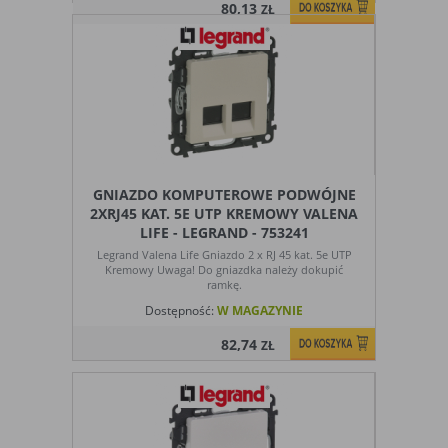
80,13
ZŁ
GNIAZDO KOMPUTEROWE PODWÓJNE
2XRJ45 KAT. 5E UTP KREMOWY VALENA
LIFE - LEGRAND - 753241
Legrand Valena Life Gniazdo 2 x RJ 45 kat. 5e UTP
Kremowy Uwaga! Do gniazdka należy dokupić
ramkę.
Dostępność:
W MAGAZYNIE
82,74
ZŁ