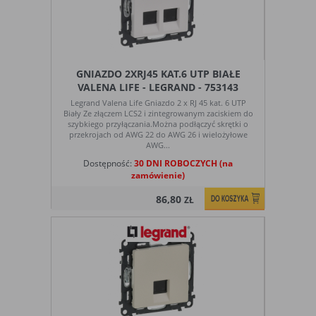
GNIAZDO 2XRJ45 KAT.6 UTP BIAŁE
VALENA LIFE - LEGRAND - 753143
Legrand Valena Life Gniazdo 2 x RJ 45 kat. 6 UTP
Biały Ze złączem LCS2 i zintegrowanym zaciskiem do
szybkiego przyłączania.Można podłączyć skrętki o
przekrojach od AWG 22 do AWG 26 i wielożyłowe
AWG...
Dostępność:
30 DNI ROBOCZYCH (na
zamówienie)
86,80
ZŁ