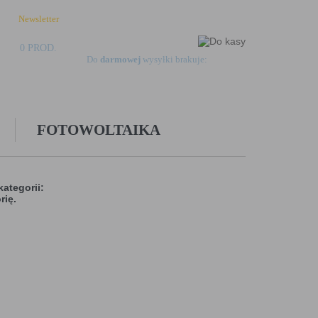
Newsletter
Logowanie
Rejestracja
Kontakt
0 PROD.
0,00 ZŁ
Do
darmowej
wysyłki brakuje:
499,00 zł
FOTOWOLTAIKA
kategorii:
rię.