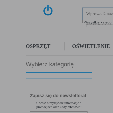
tylko dostępne towa
OSPRZĘT
OŚWIETLENIE
Wybierz kategorię
Zapisz się do newslettera!
Chcesz otrzymywać informacje o
TWOJA PRYWATNOŚĆ JEST DLA NAS W
POLITYKA PLIKÓW COOKIES
POLITYKA PRYWATNOŚCI
promocjach oraz kody rabatowe?