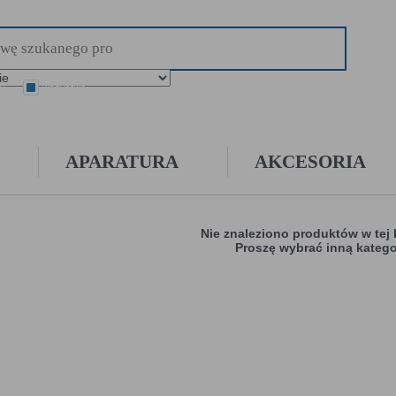
ry
wszystkie
APARATURA
AKCESORIA
Nie znaleziono produktów w tej 
Proszę wybrać inną katego
AŻNA!