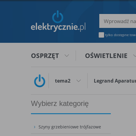
tylko dostępne tow
OSPRZĘT
OŚWIETLENIE
tema2
Legrand Aparat
Wybierz kategorię
Szyny grzebieniowe trójfazowe