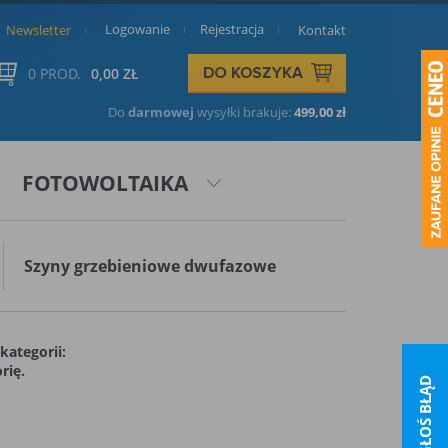
Logowanie
Rejestracja
Newsletter
Kontakt
0 PROD.
0,00 ZŁ
Do
darmowej
wysyłki brakuje:
499,00 zł
FOTOWOLTAIKA
Szyny grzebieniowe dwufazowe
kategorii:
rię.
ZGŁOŚ BŁĄD