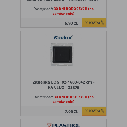
Ograniczenie stosowania plików „cookies”, może wpłynąć
na niektóre funkcjonalności dostępne na stronie
Dostępność:
30 DNI ROBOCZYCH (na
internetowej.
zamówienie)
5,90
ZŁ
Zaślepka LOGI 02-1600-042 cm -
KANLUX - 33575
Dostępność:
30 DNI ROBOCZYCH (na
zamówienie)
7,06
ZŁ