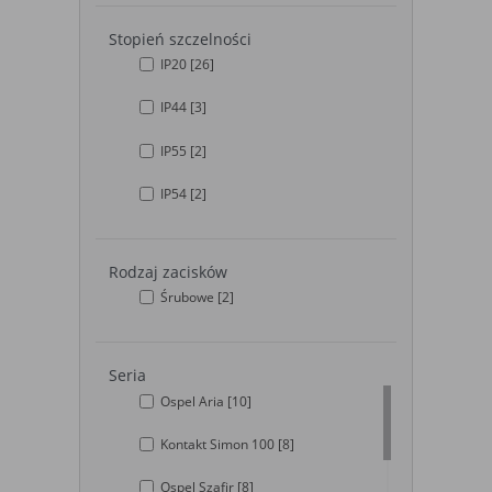
wybrane funkcje nie będą działać
prawidłowo.
Stopień szczelności
IP20
[26]
Biznesowe
Umożliwiają realizację modelu biznesowego
w oparciu o który udostępniona jest
IP44
[3]
witryna, ich zablokowanie nie spowoduje
niedostępności całości funkcjonalności
serwisu, ale może obniżyć poziom
IP55
[2]
świadczenia usługi ze względu na brak
możliwości realizacji przez właściciela
IP54
[2]
witryny przychodów subsydiujących
działanie serwisu. Do tej kategorii należą
np. cookies reklamowe.
Rodzaj zacisków
Śrubowe
[2]
B. Ze względu na czas przez jaki cookie będzie
umieszczone w urządzeniu końcowym użytkownika:
Seria
Rodzaj
Opis
Ospel Aria
[10]
Cookies
cookie umieszczone na czas korzystania z
tymczasowe
przeglądarki (sesji), zostaje wykasowane po
Kontakt Simon 100
[8]
(session
jej zamknięciu
cookies)
Ospel Szafir
[8]