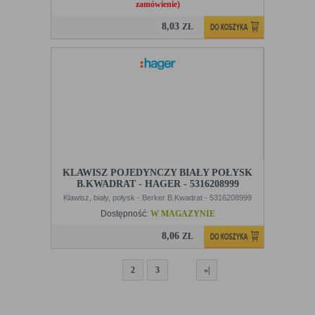
zamówienie)
8,03
ZŁ
KLAWISZ POJEDYNCZY BIAŁY POŁYSK
B.KWADRAT - HAGER - 5316208999
Klawisz, biały, połysk - Berker B.Kwadrat - 5316208999
Dostępność:
W MAGAZYNIE
8,06
ZŁ
1
2
3
»|