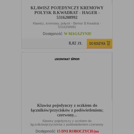
KLAWISZ POJEDYNCZY KREMOWY
POŁYSK B.KWADRAT - HAGER -
5316208992
Klawisz, kremowy, połysk - Berker B.Kwadrat -
5316208992
Dostępność:
W MAGAZYNIE
8,02
ZŁ
Klawisz pojedynczy z oczkiem do
łączników/przycisków z podświetleniem;
czerwony...
Klawisz pojedynczy z oczkiem do
łączników/przycisków z podświetleniem czerwony
Dostępność:
15 DNI ROBOCZYCH (na