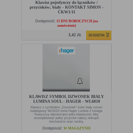
„cookies” na urządzeniu końcowym. Ustawienia te mogą
Klawisz pojedynczy do łączników /
zostać zmienione w taki sposób, aby blokować automatyczną
przycisków; biały - KONTAKT SIMON -
obsługę plików „cookies” w ustawieniach przeglądarki
CKW1/11
internetowej bądź informować o ich każdorazowym
Dostępność:
15 DNI ROBOCZYCH (na
przesłaniu na urządzenie użytkownika. Szczegółowe
zamówienie)
informacje o możliwości i sposobach obsługi plików „cookies”
dostępne są w ustawieniach oprogramowania (przeglądarki
3,42
ZŁ
internetowej).
Ograniczenie stosowania plików „cookies”, może wpłynąć na
niektóre funkcjonalności dostępne na stronie internetowej.
KLAWISZ SYMBOL DZWONEK BIAŁY
LUMINA SOUL - HAGER - WL6010
Klawisz z symbolem „Dzwonek” kolor biały numer
katalogowy WL6010 seria Hager Lumina 2 Uwaga.
Powyższy element jest tylko klawiszem. Aby
skompletować pełny przycisk należy dokupić
mechanizm oraz ramkę.
Dostępność:
W MAGAZYNIE