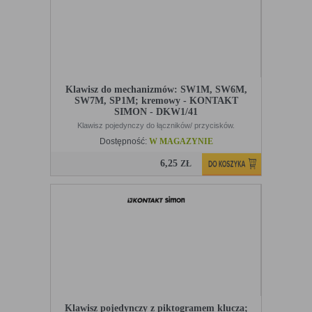
Klawisz do mechanizmów: SW1M, SW6M,
SW7M, SP1M; kremowy - KONTAKT
SIMON - DKW1/41
Klawisz pojedynczy do łączników/ przycisków.
Dostępność:
W MAGAZYNIE
6,25
ZŁ
Klawisz pojedynczy z piktogramem klucza;