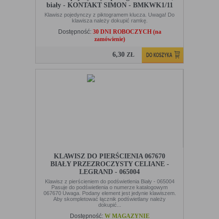
biały - KONTAKT SIMON - BMKWK1/11
Klawisz pojedynczy z piktogramem klucza. Uwaga! Do
klawisza należy dokupić ramkę.
Dostępność:
30 DNI ROBOCZYCH (na
zamówienie)
6,30
ZŁ
KLAWISZ DO PIERŚCIENIA 067670
BIAŁY PRZEZROCZYSTY CELIANE -
LEGRAND - 065004
Klawisz z pierścieniem do podświetlenia Biały - 065004
Pasuje do podświetlenia o numerze katalogowym
067670 Uwaga. Podany element jest jedynie klawiszem.
Aby skompletować łącznik podświetlany należy
dokupić...
Dostępność:
W MAGAZYNIE