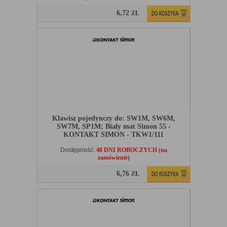
6,72
ZŁ
Klawisz pojedynczy do: SW1M, SW6M,
SW7M, SP1M; Biały mat Simon 55 -
KONTAKT SIMON - TKW1/111
Dostępność:
40 DNI ROBOCZYCH (na
zamówienie)
6,76
ZŁ