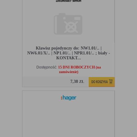
Klawisz pojedynczy do: NW1.01/.. |
NW6.01/X/.. | NP1.01/.. | NPR1.01/.. ; biały -
KONTAKT...
Dostępność:
15 DNI ROBOCZYCH (na
zamówienie)
7,38
ZŁ