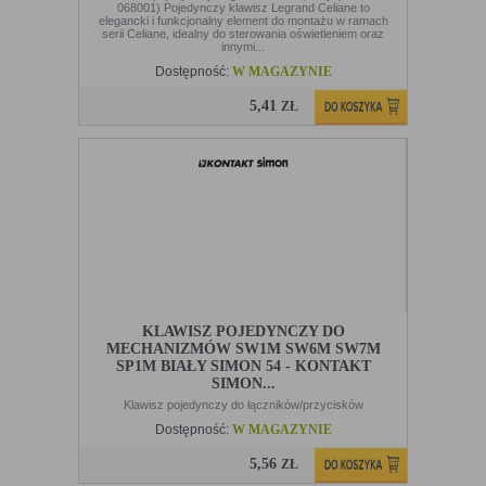
068001) Pojedynczy klawisz Legrand Celiane to
elegancki i funkcjonalny element do montażu w ramach
serii Celiane, idealny do sterowania oświetleniem oraz
innymi...
Dostępność:
W MAGAZYNIE
5,41
ZŁ
KLAWISZ POJEDYNCZY DO
MECHANIZMÓW SW1M SW6M SW7M
SP1M BIAŁY SIMON 54 - KONTAKT
SIMON...
Klawisz pojedynczy do łączników/przycisków
Dostępność:
W MAGAZYNIE
5,56
ZŁ