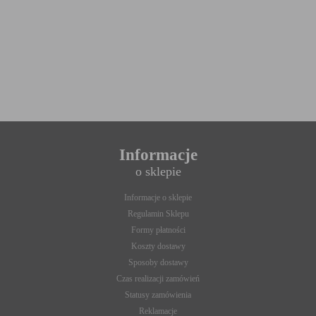
Informacje
o sklepie
Informacje o sklepie
Regulamin Sklepu
Formy płatności
Koszty dostawy
Sposoby dostawy
Czas realizacji zamówień
Statusy zamówienia
Reklamacje