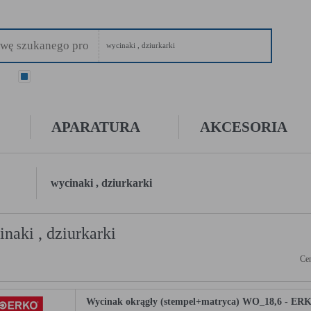
wycinaki , dziurkarki
ry
wszystkie
APARATURA
AKCESORIA
wycinaki , dziurkarki
naki , dziurkarki
Cen
Wycinak okrągły (stempel+matryca) WO_18,6 - ER