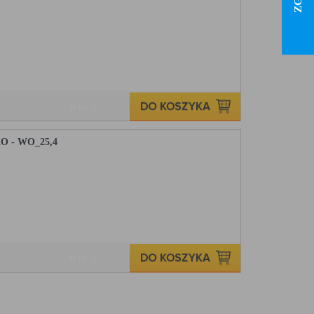
Więcej
KO - WO_25,4
Więcej