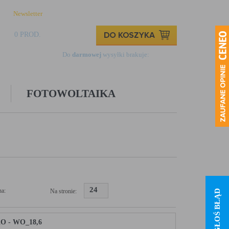
Newsletter
Logowanie
Rejestracja
Kontakt
0 PROD.
0,00 ZŁ
Do
darmowej
wysyłki brakuje:
499,00 zł
FOTOWOLTAIKA
24
a:
Na stronie:
ZGŁOŚ BŁĄD
KO - WO_18,6