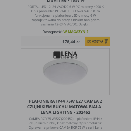
LIGHTING - 199714
PORTAL LED 12–24 VAC/DC 6 W PC mleczny 4000 K
Opis produktu: PORTAL LED 12–24 VAC/DC to
funkcjonalna plafoniera LED o mocy 6 W,
zaprojektowana do pracy z niskim napięciem
zasilania 12–24 V AC/DC. Dzięki...
Dostępność:
W MAGAZYNIE
178,44
ZŁ
PLAFONIERA IP44 75W E27 CAMEA Z
CZUJNIKIEM RUCHU MATOWA BIAŁA -
LENA LIGHTING - 202452
CAMEA RCR 75 W E27 (202452) – plafoniera IP44 z
czujnikiem ruchu, klosz matowy Opis produktu:
Oprawa natynkowa CAMEA RCR 75 W z serii Lena