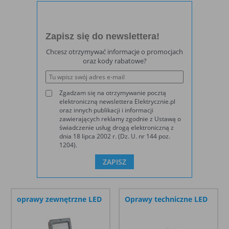
Cookies stałe
nie jest kasowane po zamknięciu
7800
[2]
(persistent
przeglądarki i pozostaje w urządzeniu
cookie)
użytkownika na określony czas lub bez
280
[1]
okresu ważności w zależności od ustawień
Zapisz się do newslettera!
właściciela witryny
3600
[1]
Chcesz otrzymywać informacje o promocjach
oraz kody rabatowe?
370
[1]
C. Ze względu na pochodzenie – administratora
serwisu, który zarządza cookies:
380
[1]
Zgadzam się na otrzymywanie pocztą
elektroniczną newslettera Elektrycznie.pl
Rodzaj
Opis
oraz innych publikacji i informacji
440
[1]
Cookie
cookie umieszczone bezpośrednio przez
zawierających reklamy zgodnie z Ustawą o
świadczenie usług drogą elektroniczną z
własne
właściciela witryny jaka została odwiedzona
450
[1]
dnia 18 lipca 2002 r. (Dz. U. nr 144 poz.
(first party
1204).
cookie)
4550
[1]
Cookie
cookie umieszczone przez zewnętrzne
5000
[1]
zewnętrzne
podmioty, których komponenty stron zostały
(third-party
wywołane przez właściciela witryny
7100
[1]
cookie)
oprawy zewnętrzne LED
Oprawy techniczne LED
6800
[1]
Uwaga:
cookie mogą być wywołane przez administratora