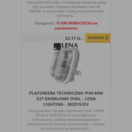
techniczna IP44, biały, z rozkładaną metalową siatką
badania,
zrozumieć preferencje ich użytkowników
Opis produktu: Oprawa natynkowa OVAL 60
audyt
i poprzez analizę ulepszać i rozwijać
SIMETAL to wytrzymała i funkcjonalna plafoniera
oglądalności
produkty i usługi. Zazwyczaj właściciel
techniczna...
witryny lub firma badawcza zbiera
Dostępność:
15 DNI ROBOCZYCH (na
anonimowo informacje i przetwarza
zamówienie)
dane na temat trendów bez
identyfikowania danych osobowych
23,17
ZŁ
poszczególnych użytkowników
E. Rodzaje cookies ze względu na ingerencję w
prywatność użytkownika:
Rodzaj
Opis
Nieszkodliwe
obejmuje cookies:
- niezbędne do poprawnego działania
PLAFONIERA TECHNICZNA IP44 60W
witryny
E27 KANAŁOWA OVAL - LENA
- potrzebne do umożliwienia działania
LIGHTING - 302015/EU
funkcjonalności witryny, jednak ich
Opis produktu: Oprawa natynkowa OVAL 1×60 W
działanie nie ma nic wspólnego ze
E27 (kod 302015/EU) od Lena Lighting to
śledzeniem użytkownika
funkcjonalna, solidnie wykonana plafoniera
przeznaczona do montażu technicznego — idealna
Badające
wykorzystywane do śledzenia
do pomieszczeń gospodarczych...