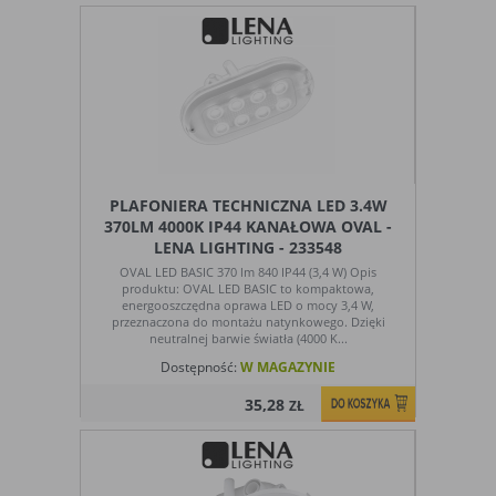
Ograniczenie stosowania plików „cookies”, może wpłynąć
na niektóre funkcjonalności dostępne na stronie
internetowej.
PLAFONIERA TECHNICZNA LED 3.4W
370LM 4000K IP44 KANAŁOWA OVAL -
LENA LIGHTING - 233548
OVAL LED BASIC 370 lm 840 IP44 (3,4 W) Opis
produktu: OVAL LED BASIC to kompaktowa,
energooszczędna oprawa LED o mocy 3,4 W,
przeznaczona do montażu natynkowego. Dzięki
neutralnej barwie światła (4000 K...
Dostępność:
W MAGAZYNIE
35,28
ZŁ