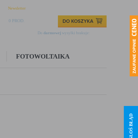
Newsletter
Logowanie
Rejestracja
Kontakt
0 PROD.
0,00 ZŁ
Do
darmowej
wysyłki brakuje:
499,00 zł
FOTOWOLTAIKA
ZGŁOŚ BŁĄD