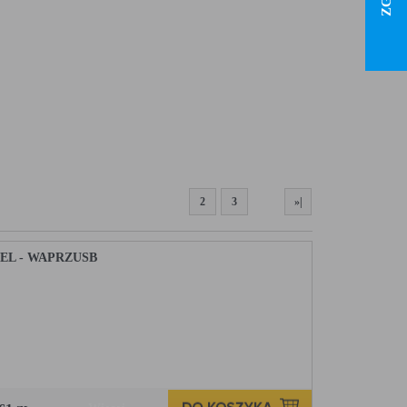
1
2
3
»|
EL - WAPRZUSB