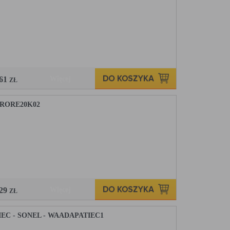
,61
Więcej
ZŁ
RORE20K02
,29
Więcej
ZŁ
C - SONEL - WAADAPATIEC1