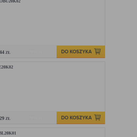
ROBU20K02
,44
Więcej
ZŁ
E20K02
,29
Więcej
ZŁ
BL20K01