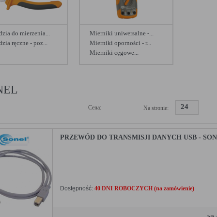
dzia do mierzenia...
Mierniki uniwersalne -...
zia ręczne - poz...
Mierniki oporności - r...
Mierniki cęgowe...
Zobacz więcej
NEL
24
Cena:
Na stronie:
PRZEWÓD DO TRANSMISJI DANYCH USB - SON
Dostępność:
40 DNI ROBOCZYCH (na zamówienie)