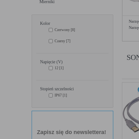
Mierniki
Narzę
Kolor
Narzęd
Czerwony
[8]
Czarny
[7]
SO
Napięcie (V)
12
[1]
Stopień szczelności
IP67
[1]
Zapisz się do newslettera!