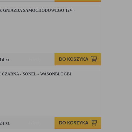
 GNIAZDA SAMOCHODOWEGO 12V -
,14
Więcej
ZŁ
CZARNA - SONEL - WASONBLOGB1
,24
Więcej
ZŁ