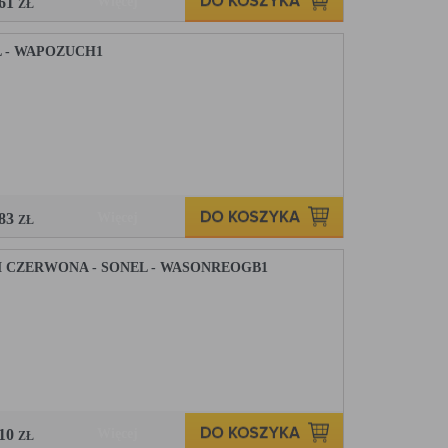
,61
Więcej
ZŁ
L - WAPOZUCH1
,83
Więcej
ZŁ
CZERWONA - SONEL - WASONREOGB1
,10
Więcej
ZŁ