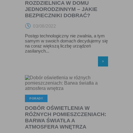
„cookies” na urządzeniu końcowym. Ustawienia te mogą
ROZDZIELNICA W DOMU
zostać zmienione w taki sposób, aby blokować automatyczną
JEDNORODZINNYM – JAKIE
obsługę plików „cookies” w ustawieniach przeglądarki
BEZPIECZNIKI DOBRAĆ?
internetowej bądź informować o ich każdorazowym
przesłaniu na urządzenie użytkownika. Szczegółowe
03/08/2022
informacje o możliwości i sposobach obsługi plików „cookies”
dostępne są w ustawieniach oprogramowania (przeglądarki
Postęp technologiczny nie zwalnia, a tym
internetowej).
samym w swoich domach decydujemy się
Ograniczenie stosowania plików „cookies”, może wpłynąć na
na coraz większą liczbę urządzeń
niektóre funkcjonalności dostępne na stronie internetowej.
zasilanych...
›
PORADY
DOBÓR OŚWIETLENIA W
RÓŻNYCH POMIESZCZENIACH:
BARWA ŚWIATŁA A
ATMOSFERA WNĘTRZA