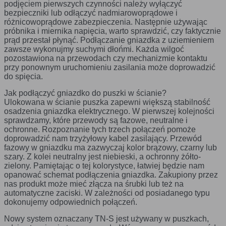
naszych komunikatów na podstawie analizy Twoich
podjęciem pierwszych czynności należy wyłączyć
upodobań oraz Twoich zwyczajów dotyczących
Funkcjonalne
Są ważne dla działania serwisu:
bezpieczniki lub odłączyć nadmiarowoprądowe i
Zapoznaj się z naszą
Polityką cookies
oraz
Polityką prywatności
przeglądanej witryny internetowej. Treści promocyjne
- służą wzbogaceniu funkcjonalności serwisu,
różnicowoprądowe zabezpieczenia. Następnie używając
bez nich serwis będzie działał poprawnie,
mogą pojawić się na stronach podmiotów trzecich lub
próbnika i miernika napięcia, warto sprawdzić, czy faktycznie
jednak nie będzie dostosowany do preferencji
firm będących naszymi partnerami oraz innych
prąd przestał płynąć. Podłączanie gniazdka z uziemieniem
użytkownika,
dostawców usług. Firmy te działają w charakterze
zawsze wykonujmy suchymi dłońmi. Każda wilgoć
- służą zapewnieniu wysokiego poziomu
pośredników prezentujących nasze treści w postaci
pozostawiona na przewodach czy mechanizmie kontaktu
funkcjonalności serwisu, bez ustawień
wiadomości, ofert, komunikatów mediów
przy ponownym uruchomieniu zasilania może doprowadzić
zapisanych w pliku cookie może obniżyć się
społecznościowych.
poziom funkcjonalności witryny, ale nie
do spięcia.
powinna uniemożliwić zupełnego krzystania z
niej,
Jak podłączyć gniazdko do puszki w ścianie?
- służą bardzo ważnym funkcjonalnościom
Ulokowana w ścianie puszka zapewni większą stabilność
serwisu, ich zablokowanie spowoduje, że
osadzenia gniazdka elektrycznego. W pierwszej kolejności
wybrane funkcje nie będą działać prawidłowo.
sprawdzamy, które przewody są fazowe, neutralne i
Biznesowe
Umożliwiają realizację modelu biznesowego w
ochronne. Rozpoznanie tych trzech połączeń pomoże
oparciu o który udostępniona jest witryna, ich
doprowadzić nam trzyżyłowy kabel zasilający. Przewód
zablokowanie nie spowoduje niedostępności
fazowy w gniazdku ma zazwyczaj kolor brązowy, czarny lub
całości funkcjonalności serwisu, ale może
szary. Z kolei neutralny jest niebieski, a ochronny żółto-
obniżyć poziom świadczenia usługi ze względu
zielony. Pamiętając o tej kolorystyce, łatwiej będzie nam
na brak możliwości realizacji przez właściciela
opanować schemat podłączenia gniazdka. Zakupiony przez
witryny przychodów subsydiujących działanie
nas produkt może mieć złącza na śrubki lub też na
serwisu. Do tej kategorii należą np. cookies
automatyczne zaciski. W zależności od posiadanego typu
reklamowe.
dokonujemy odpowiednich połączeń.
Nowy system oznaczany TN-S jest używany w puszkach,
B. Ze względu na czas przez jaki cookie będzie umieszczone