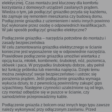
użytkownik korzysta ze stron internetowych co umożliwia
elektrycznej. Czas montażu jest kluczowy dla komfortu
ulepszanie ich struktury i zawartości, z wyłączeniem
Tego typu pliki cookies umożliwiają stronie internetowej
korzystania z domowych urządzeń zasilanych prądem.
personalnej identyfikacji użytkownika.
zapamiętanie wprowadzonych przez Ciebie ustawień
Wiedza o tym, jak podłączyć gniazdko przyda się każdemu,
oraz personalizację określonych funkcjonalności czy
kto zajmuje się remontem mieszkania czy budową domu.
Jakich plików „cookies” używamy?
prezentowanych treści.
Podłączenie gniazdka z uziemieniem i wielu innych powinno
Stosowane są, co do zasady, dwa rodzaje plików „cookies” –
być wykonane przez osobę o odpowiednich kwalifikacjach.
„sesyjne” oraz „stałe”. Pierwsze z nich są plikami
Dzięki tym plikom cookies możemy zapewnić Ci większy
tymczasowymi, które pozostają na urządzeniu użytkownika,
W jaki sposób podłączyć gniazdko elektryczne?
Więcej
komfort korzystania z funkcjonalności naszej strony
aż do wylogowania ze strony internetowej lub wyłączenia
poprzez dopasowanie jej do Twoich indywidualnych
Podłączenie gniazdka – narzędzia potrzebne do montażu i
oprogramowania (przeglądarki internetowej). „Stałe” pliki
preferencji. Wyrażenie zgody na funkcjonalne i
pozostają na urządzeniu użytkownika przez czas określony
zasady bezpieczeństwa
Analityczne
personalizacyjne pliki cookies gwarantuje dostępność
w parametrach plików „cookies” albo do momentu ich
W celu zamontowania gniazdka elektrycznego w ścianie
większej ilości funkcji na stronie.
ręcznego usunięcia przez użytkownika.
konieczne jest wyposażenie się w odpowiednie narzędzia.
Analityczne pliki cookies pomagają nam rozwijać się i
Pliki „cookies” wykorzystywane przez partnerów operatora
Prawidłowe podłączenie gniazdka umożliwi wiertarka z
dostosowywać do Twoich potrzeb.
strony internetowej, w tym w szczególności użytkowników
opcją kucia, młotek, kombinerki, śrubokręt, nóż, poziomica,
strony internetowej, podlegają ich własnej polityce
ołówek i paca. W przypadku śrubokrętu dobrze, aby pełnił
Cookies analityczne pozwalają na uzyskanie informacji
Więcej
prywatności.
też funkcję próbnika lub miernika napięcia. Dzięki temu
w zakresie wykorzystywania witryny internetowej,
Wyróżnić można szczegółowy podział cookies, ze względu
można zwiększyć swoje bezpieczeństwo i ustrzec się
miejsca oraz częstotliwości, z jaką odwiedzane są nasze
na:
porażenia prądem. Jeśli podłączenie gniazdka wymaga
serwisy www. Dane pozwalają nam na ocenę naszych
Reklamowe
wykucia dziury, to z pewnością powinniśmy zakupić gips
serwisów internetowych pod względem ich popularności
A. Rodzaje cookies ze względu na niezbędność do realizacji
szpachlowy. Następne czynności uzależnione są od tego,
wśród użytkowników. Zgromadzone informacje są
usługi
Dzięki reklamowym plikom cookies prezentujemy Ci
czy montaż odbędzie się w puszce w ścianie, czy
przetwarzane w formie zanonimizowanej. Wyrażenie
najciekawsze informacje i aktualności na stronach
samodzielnie przeprowadzimy kable.
zgody na analityczne pliki cookies gwarantuje
Rodzaj
Opis
naszych partnerów.
dostępność wszystkich funkcjonalności.
Niezbędne
Są absolutnie niezbędne do prawidłowego
Podłączenie gniazda z bolcem oraz innych tego typu zawsze
funkcjonowania witryny lub funkcjonalności z
Promocyjne pliki cookies służą do prezentowania Ci
należy wykonywać przy odłączonym zasilaniu. Przed
Więcej
których użytkownik chce skorzystać