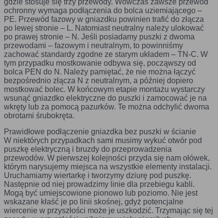
gdzie stosuje się trzy przewody. Wówczas zawsze przewód
w urządzeniu końcowym użytkownika:
ochronny wymaga podłączenia do bolca uziemiającego –
PE. Przewód fazowy w gniazdku powinien trafić do złącza
Rodzaj
Opis
po lewej stronie – L. Natomiast neutralny należy ulokować
Cookies
cookie umieszczone na czas korzystania z
po prawej stronie – N. Jeśli posiadamy puszki z dwoma
tymczasowe
przeglądarki (sesji), zostaje wykasowane po
przewodami – fazowym i neutralnym, to powinniśmy
(session
jej zamknięciu
zachować standardy zgodne ze starym układem – TN-C. W
cookies)
tym przypadku mostkowanie odbywa się, począwszy od
Cookies stałe
nie jest kasowane po zamknięciu przeglądarki
bolca PEN do N. Należy pamiętać, że nie można łączyć
(persistent
i pozostaje w urządzeniu użytkownika na
bezpośrednio złącza N z neutralnym, a później dopiero
cookie)
określony czas lub bez okresu ważności w
mostkować bolec. W końcowym etapie montażu wystarczy
zależności od ustawień właściciela witryny
wsunąć gniazdko elektryczne do puszki i zamocować je na
wkręty lub za pomocą pazurków. Te można odchylić dwoma
C. Ze względu na pochodzenie – administratora serwisu,
obrotami śrubokręta.
który zarządza cookies:
Prawidłowe podłączenie gniazdka bez puszki w ścianie
W niektórych przypadkach sami musimy wykuć otwór pod
Rodzaj
Opis
puszkę elektryczną i bruzdy do przeprowadzenia
Cookie własne
cookie umieszczone bezpośrednio przez
przewodów. W pierwszej kolejności przyda się nam ołówek,
(first party
właściciela witryny jaka została odwiedzona
którym narysujemy miejsca na wszystkie elementy instalacji.
cookie)
Uruchamiamy wiertarkę i tworzymy dziurę pod puszkę.
Cookie
cookie umieszczone przez zewnętrzne
Następnie od niej prowadzimy linie dla przebiegu kabli.
zewnętrzne
podmioty, których komponenty stron zostały
Mogą być umiejscowione pionowo lub poziomo. Nie jest
(third-party
wywołane przez właściciela witryny
wskazane kłaść je po linii skośnej, gdyż potencjalne
cookie)
wiercenie w przyszłości może je uszkodzić. Trzymając się tej