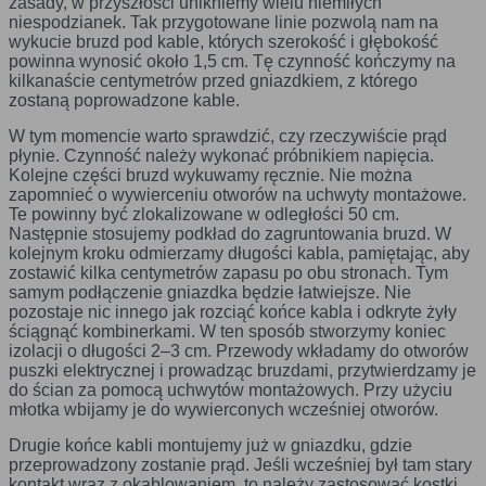
zasady, w przyszłości unikniemy wielu niemiłych
niespodzianek. Tak przygotowane linie pozwolą nam na
cookie mogą być wywołane przez administratora za
Uwaga:
wykucie bruzd pod kable, których szerokość i głębokość
pomocą skryptów, komponentów, które znajdują się na
serwerach partnera, umiejscowionych w innej lokalizacji –
powinna wynosić około 1,5 cm. Tę czynność kończymy na
innym kraju lub nawet zupełnie innym systemie prawnym. W
kilkanaście centymetrów przed gniazdkiem, z którego
przypadku wywołania przez administratora witryny
zostaną poprowadzone kable.
komponentów serwisu pochodzących spoza systemu
administratora mogą obowiązywać inne standardowe zasady
W tym momencie warto sprawdzić, czy rzeczywiście prąd
polityki cookies niż polityka prywatności / cookies
płynie. Czynność należy wykonać próbnikiem napięcia.
administratora witryny.
Kolejne części bruzd wykuwamy ręcznie. Nie można
zapomnieć o wywierceniu otworów na uchwyty montażowe.
D. Ze względu na cel jakiemu służą:
Te powinny być zlokalizowane w odległości 50 cm.
Następnie stosujemy podkład do zagruntowania bruzd. W
Rodzaj
Opis
kolejnym kroku odmierzamy długości kabla, pamiętając, aby
Konfiguracji
umożliwiają ustawienia funkcji i usług w
zostawić kilka centymetrów zapasu po obu stronach. Tym
serwisu
serwisie
samym podłączenie gniazdka będzie łatwiejsze. Nie
pozostaje nic innego jak rozciąć końce kabla i odkryte żyły
Bezpieczeństwo i
umożliwiają weryfikację autentyczności oraz
ściągnąć kombinerkami. W ten sposób stworzymy koniec
niezawodność
optymalizację wydajności serwisu
serwisu
izolacji o długości 2–3 cm. Przewody wkładamy do otworów
puszki elektrycznej i prowadząc bruzdami, przytwierdzamy je
Uwierzytelnianie
umożliwiają informowanie gdy użytkownik
do ścian za pomocą uchwytów montażowych. Przy użyciu
jest zalogowany, dzięki czemu witryna może
młotka wbijamy je do wywierconych wcześniej otworów.
pokazywać odpowiednie informacje i funkcje
Stan sesji
umożliwiają zapisywanie informacji o tym, jak
Drugie końce kabli montujemy już w gniazdku, gdzie
użytkownicy korzystają z witryny. Mogą one
przeprowadzony zostanie prąd. Jeśli wcześniej był tam stary
dotyczyć najczęściej odwiedzanych stron lub
kontakt wraz z okablowaniem, to należy zastosować kostki