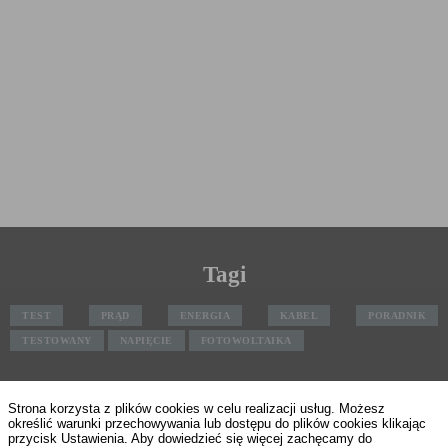
Tagi
TEST
PRĄD
ENERGIA
KABEL
PORADNIK
TESTOWANY
NAPIĘCIE
FOTOWOLTAIKA
Strona korzysta z plików cookies w celu realizacji usług. Możesz
Szybki kontakt
określić warunki przechowywania lub dostępu do plików cookies klikając
poznajmy się
przycisk Ustawienia. Aby dowiedzieć się więcej zachęcamy do