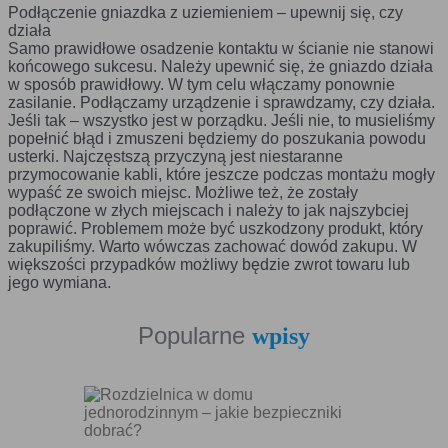
E. Rodzaje cookies ze względu na ingerencję w prywatność
Podłączenie gniazdka z uziemieniem – upewnij się, czy
użytkownika:
działa
Samo prawidłowe osadzenie kontaktu w ścianie nie stanowi
Rodzaj
Opis
końcowego sukcesu. Należy upewnić się, że gniazdo działa
Nieszkodliwe
obejmuje cookies:
w sposób prawidłowy. W tym celu włączamy ponownie
- niezbędne do poprawnego działania witryny
zasilanie. Podłączamy urządzenie i sprawdzamy, czy działa.
- potrzebne do umożliwienia działania
Jeśli tak – wszystko jest w porządku. Jeśli nie, to musieliśmy
funkcjonalności witryny, jednak ich działanie
popełnić błąd i zmuszeni będziemy do poszukania powodu
nie ma nic wspólnego ze śledzeniem
usterki. Najczęstszą przyczyną jest niestaranne
użytkownika
przymocowanie kabli, które jeszcze podczas montażu mogły
Badające
wykorzystywane do śledzenia użytkowników,
wypaść ze swoich miejsc. Możliwe też, że zostały
jednak nie obejmują informacji pozwalających
podłączone w złych miejscach i należy to jak najszybciej
zidentyfikować danych konkretnego
poprawić. Problemem może być uszkodzony produkt, który
użytkownika
zakupiliśmy. Warto wówczas zachować dowód zakupu. W
większości przypadków możliwy będzie zwrot towaru lub
jego wymiana.
Czy pliki „cookies” zawierają dane osobowe
Dane osobowe gromadzone przy użyciu plików „cookies”
mogą być zbierane wyłącznie w celu wykonywania
Popularne
wpisy
określonych funkcji na rzecz użytkownika. Takie dane są
zaszyfrowane w sposób uniemożliwiający dostęp do nich
osobom nieuprawnionym.
Usuwanie plików „cookies”
Standardowo oprogramowanie służące do przeglądania stron
internetowych domyślnie dopuszcza umieszczanie plików