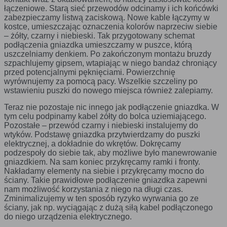
ewentualnych komunikatów o błędach
łączeniowe. Starą sieć przewodów odcinamy i ich końcówki
wyświetlanych na niektórych stronach. Pliki
cookie służące do zapisywania tzw. "stanu
zabezpieczamy listwą zaciskową. Nowe kable łączymy w
sesji" pomagają ulepszać usługi i zwiększać
kostce, umieszczając oznaczenia kolorów naprzeciw siebie
komfort przeglądania stron
– żółty, czarny i niebieski. Tak przygotowany schemat
podłączenia gniazdka umieszczamy w puszce, którą
Procesy
umożliwiają sprawne działanie samej witryny
oraz dostępnych na niej funkcji
uszczelniamy denkiem. Po zakończonym montażu bruzdy
szpachlujemy gipsem, wtapiając w niego bandaż chroniący
Reklamy
umożliwiają wyświetlanie reklam, które są
przed potencjalnymi pęknięciami. Powierzchnię
bardziej interesujące dla użytkowników, a
wyrównujemy za pomocą pacy. Wszelkie szczeliny po
jednocześnie bardziej wartościowe dla
wydawców i reklamodawców, personalizować
wstawieniu puszki do nowego miejsca również zalepiamy.
reklamy, mogą być używane również do
wyświetlania reklam poza stronami witryny
Teraz nie pozostaje nic innego jak podłączenie gniazdka. W
(domeny)
tym celu podpinamy kabel żółty do bolca uziemiającego.
Pozostałe – przewód czarny i niebieski instalujemy do
Lokalizacja
umożliwiają dostosowanie wyświetlanych
wtyków. Podstawę gniazdka przytwierdzamy do puszki
informacji do lokalizacji użytkownika
elektrycznej, a dokładnie do wkrętów. Dokręcamy
Analizy i
umożliwiają właścicielom witryn lepiej
podzespoły do siebie tak, aby możliwe było manewrowanie
badania,
zrozumieć preferencje ich użytkowników i
gniazdkiem. Na sam koniec przykręcamy ramki i fronty.
audyt
poprzez analizę ulepszać i rozwijać produkty
Nakładamy elementy na siebie i przykręcamy mocno do
oglądalności
i usługi. Zazwyczaj właściciel witryny lub
firma badawcza zbiera anonimowo
ściany. Takie prawidłowe podłączenie gniazdka zapewni
informacje i przetwarza dane na temat
nam możliwość korzystania z niego na długi czas.
trendów bez identyfikowania danych
Zminimalizujemy w ten sposób ryzyko wyrwania go ze
osobowych poszczególnych użytkowników
ściany, jak np. wyciągając z dużą siłą kabel podłączonego
do niego urządzenia elektrycznego.