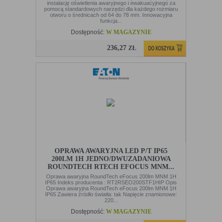
instalację oświetlenia awaryjnego i ewakuacyjnego za
pomocą standardowych narzędzi dla każdego rozmiaru
otworu o średnicach od 64 do 78 mm. Innowacyjna
funkcja...
Dostępność:
W MAGAZYNIE
236,27
ZŁ
OPRAWA AWARYJNA LED P/T IP65
200LM 1H JEDNO/DWUZADANIOWA
ROUNDTECH RTECH EFOCUS MNM...
Oprawa awaryjna RoundTech eFocus 200lm MNM 1H
IP65 Indeks producenta : RT2RSEO200STF1HIP Opis
Oprawa awaryjna RoundTech eFocus 200lm MNM 1H
IP65 Zawiera źródło światła: tak Napięcie znamionowe:
220...
Dostępność:
W MAGAZYNIE