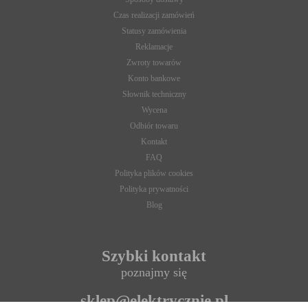
Czas realizacji zamówień
Statusy zamówienia
Reklamacje
Zwroty towarów
Konto bankowe
Słownik techniczny
Wycena
Odbiór towaru
Kontakt
FAQ
Polityka plików cookies
Polityka prywatności
Blog
Szybki kontakt
poznajmy się
sklep@elektrycznie.pl