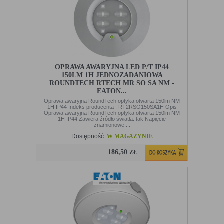
„cookies” na urządzeniu końcowym. Ustawienia te mogą
zostać zmienione w taki sposób, aby blokować automatyczną
obsługę plików „cookies” w ustawieniach przeglądarki
internetowej bądź informować o ich każdorazowym
przesłaniu na urządzenie użytkownika. Szczegółowe
informacje o możliwości i sposobach obsługi plików „cookies”
dostępne są w ustawieniach oprogramowania (przeglądarki
internetowej).
OPRAWA AWARYJNA LED P/T IP44
Ograniczenie stosowania plików „cookies”, może wpłynąć na
150LM 1H JEDNOZADANIOWA
niektóre funkcjonalności dostępne na stronie internetowej.
ROUNDTECH RTECH MR SO SA NM -
EATON...
Oprawa awaryjna RoundTech optyka otwarta 150lm NM
1H IP44 Indeks producenta : RT2RSO150SA1H Opis
Oprawa awaryjna RoundTech optyka otwarta 150lm NM
1H IP44 Zawiera źródło światła: tak Napięcie
znamionowe:...
Dostępność:
W MAGAZYNIE
186,50
ZŁ