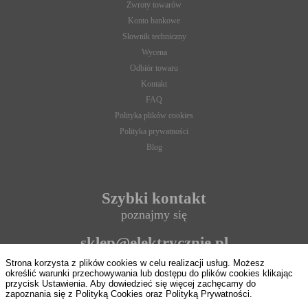
Zwroty towarów
Konto bankowe
Słownik techniczny
Wycena
Odbiór towaru
Kontakt
FAQ
Polityka plików cookies
Polityka prywatności
Blog
Szybki kontakt
poznajmy się
sklep@elektrycznie.pl
Strona korzysta z plików cookies w celu realizacji usług. Możesz
693 897 124
określić warunki przechowywania lub dostępu do plików cookies klikając
przycisk Ustawienia. Aby dowiedzieć się więcej zachęcamy do
zapoznania się z Polityką Cookies oraz Polityką Prywatności.
8:00 - 16:00