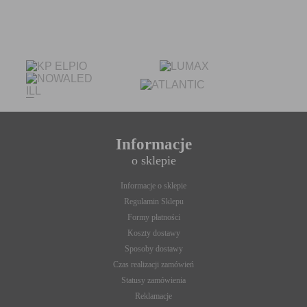
„cookies” na urządzeniu końcowym. Ustawienia te mogą
zostać zmienione w taki sposób, aby blokować automatyczną
obsługę plików „cookies” w ustawieniach przeglądarki
internetowej bądź informować o ich każdorazowym
przesłaniu na urządzenie użytkownika. Szczegółowe
informacje o możliwości i sposobach obsługi plików „cookies”
dostępne są w ustawieniach oprogramowania (przeglądarki
internetowej).
Ograniczenie stosowania plików „cookies”, może wpłynąć na
niektóre funkcjonalności dostępne na stronie internetowej.
Informacje
o sklepie
Informacje o sklepie
Regulamin Sklepu
Formy płatności
Koszty dostawy
Sposoby dostawy
Czas realizacji zamówień
Statusy zamówienia
Reklamacje