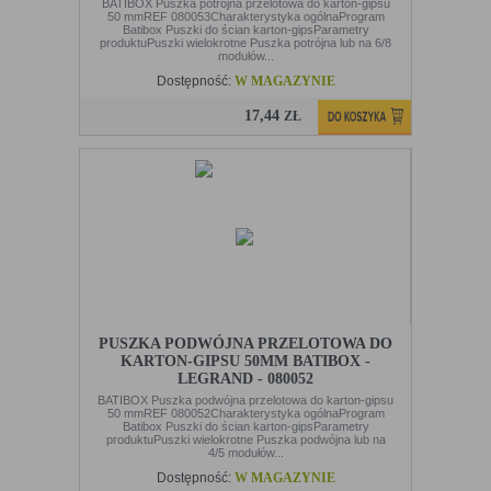
BATIBOX Puszka potrójna przelotowa do karton-gipsu
50 mmREF 080053Charakterystyka ogólnaProgram
Batibox Puszki do ścian karton-gipsParametry
produktuPuszki wielokrotne Puszka potrójna lub na 6/8
modułów...
Dostępność:
W MAGAZYNIE
17,44
ZŁ
PUSZKA PODWÓJNA PRZELOTOWA DO
KARTON-GIPSU 50MM BATIBOX -
LEGRAND - 080052
BATIBOX Puszka podwójna przelotowa do karton-gipsu
50 mmREF 080052Charakterystyka ogólnaProgram
Batibox Puszki do ścian karton-gipsParametry
produktuPuszki wielokrotne Puszka podwójna lub na
4/5 modułów...
Dostępność:
W MAGAZYNIE