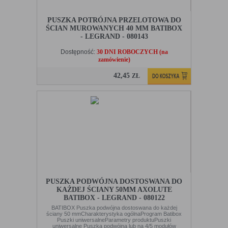
PUSZKA POTRÓJNA PRZELOTOWA DO
ŚCIAN MUROWANYCH 40 MM BATIBOX
- LEGRAND - 080143
Dostępność:
30 DNI ROBOCZYCH (na
zamówienie)
42,45
ZŁ
PUSZKA PODWÓJNA DOSTOSWANA DO
KAŻDEJ ŚCIANY 50MM AXOLUTE
BATIBOX - LEGRAND - 080122
BATIBOX Puszka podwójna dostoswana do każdej
ściany 50 mmCharakterystyka ogólnaProgram Batibox
Puszki uniwersalneParametry produktuPuszki
uniwersalne Puszka podwójna lub na 4/5 modułów