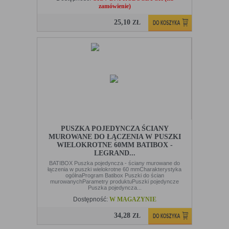
zamówienie)
25,10
ZŁ
PUSZKA POJEDYNCZA ŚCIANY
MUROWANE DO ŁĄCZENIA W PUSZKI
WIELOKROTNE 60MM BATIBOX -
LEGRAND...
BATIBOX Puszka pojedyncza - ściany murowane do
łączenia w puszki wielokrotne 60 mmCharakterystyka
ogólnaProgram Batibox Puszki do ścian
murowanychParametry produktuPuszki pojedyncze
Puszka pojedyncza...
Dostępność:
W MAGAZYNIE
34,28
ZŁ