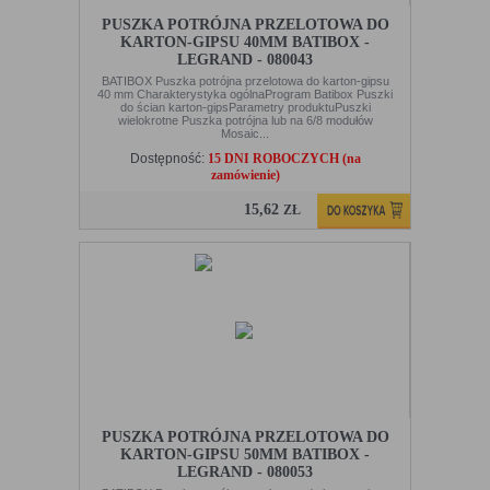
PUSZKA POTRÓJNA PRZELOTOWA DO
KARTON-GIPSU 40MM BATIBOX -
LEGRAND - 080043
BATIBOX Puszka potrójna przelotowa do karton-gipsu
40 mm Charakterystyka ogólnaProgram Batibox Puszki
do ścian karton-gipsParametry produktuPuszki
wielokrotne Puszka potrójna lub na 6/8 modułów
Mosaic...
Dostępność:
15 DNI ROBOCZYCH (na
zamówienie)
15,62
ZŁ
PUSZKA POTRÓJNA PRZELOTOWA DO
KARTON-GIPSU 50MM BATIBOX -
LEGRAND - 080053