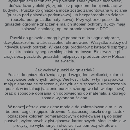
wymaganiach technicznych powinien zadecydować fachowiec,
doświadczony elektryk, zgodnie z projektem danej instalacji w
budynku. Puszka do gniazdka może zostać zamontowana w ścianie
(puszka pod gniazdko podtynkowa) lub bezpośrednio na ścianie
(puszka pod gniazdko natynkowa). Przy wyborze puszki do
gniazdek ogromne znaczenie ma ich stopień ochrony IP, czy mają
izolować instalację, np. od promieniowania RTG.
Puszki do gniazdek mogą być ponadto m.in.: ognioodporne,
dźwiękoszczelne, wiatroszczelne, ekranowane. Wszystko zależy od
indywidualnych potrzeb. W katalogu produktów z kategorii osprzętu
elektroinstalacyjnego w sklepie internetowym Elektrycznie.pl
znajdziesz puszki do gniazdek najlepszych producentów w Polsce i
na świecie.
Jak wybrać puszki do gniazdek?
Puszki do gniazdek różnią się pod względem wielkości, koloru i
oczywiście pełnionych funkcji. Wielkość i kolor w tym przypadku
mają niebagatelne znaczenie, decydując o sposobie umieszczenia
puszek w instalacji (łączenie puszek szeregowo lub wielopolowo)
oraz o sposobie dobrania ich odpowiednio do materiału, z którego
została wykonana ściana.
W naszej ofercie znajdziesz modele do zainstalowania m.in. w
betonie, cegle, regipsie, drewnie. Najczęściej puszki do gniazdek
oznaczone kolorem pomarańczowym dedykowane są do ścian
pustych, wykonanych z płyt gipsowo-kartonowych. Mocuje się je w
precyzyjnie wykonanych otworach za pomocą wkrętów z