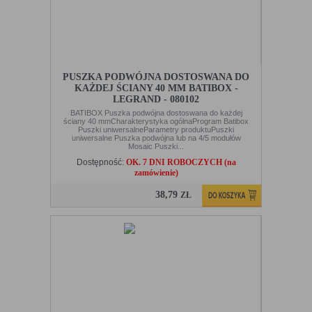
PUSZKA PODWÓJNA DOSTOSWANA DO
KAŻDEJ ŚCIANY 40 MM BATIBOX -
LEGRAND - 080102
BATIBOX Puszka podwójna dostoswana do każdej
ściany 40 mmCharakterystyka ogólnaProgram Batibox
Puszki uniwersalneParametry produktuPuszki
uniwersalne Puszka podwójna lub na 4/5 modułów
Mosaic Puszki...
Dostępność:
OK. 7 DNI ROBOCZYCH (na
zamówienie)
38,79
ZŁ