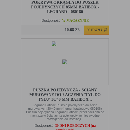
„cookies” na urządzeniu końcowym. Ustawienia te mogą
POKRYWA OKRĄGŁA DO PUSZEK
zostać zmienione w taki sposób, aby blokować automatyczną
POJEDYNCZYCH 85MM BATIBOX -
obsługę plików „cookies” w ustawieniach przeglądarki
LEGRAND - 080180
internetowej bądź informować o ich każdorazowym
Dostępność:
W MAGAZYNIE
przesłaniu na urządzenie użytkownika. Szczegółowe
informacje o możliwości i sposobach obsługi plików „cookies”
10,68
ZŁ
dostępne są w ustawieniach oprogramowania (przeglądarki
internetowej).
Ograniczenie stosowania plików „cookies”, może wpłynąć na
niektóre funkcjonalności dostępne na stronie internetowej.
PUSZKA POJEDYNCZA - ŚCIANY
MUROWANE DO ŁĄCZENIA 'TYŁ DO
TYŁU' 30/40 MM BATIBOX...
Legrand Batibox Puszka pojedyncza do ścian
murowanych 30-40 mm (numer katalogowy 080108)
Puszka pojedyncza Legrand Batibox, przeznaczona do
montażu w ścianach z gołej cegły, to niezawodne
rozwiązanie do instalacji...
Dostępność:
30 DNI ROBOCZYCH (na