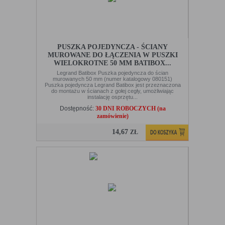
PUSZKA POJEDYNCZA - ŚCIANY
MUROWANE DO ŁĄCZENIA W PUSZKI
WIELOKROTNE 50 MM BATIBOX...
Legrand Batibox Puszka pojedyncza do ścian
murowanych 50 mm (numer katalogowy 080151)
Puszka pojedyncza Legrand Batibox jest przeznaczona
do montażu w ścianach z gołej cegły, umożliwiając
instalację osprzętu...
Dostępność:
30 DNI ROBOCZYCH (na
zamówienie)
14,67
ZŁ