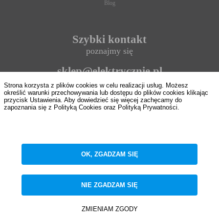
Blog
Szybki kontakt
poznajmy się
sklep@elektrycznie.pl
Strona korzysta z plików cookies w celu realizacji usług. Możesz
693 897 124
określić warunki przechowywania lub dostępu do plików cookies klikając
przycisk Ustawienia. Aby dowiedzieć się więcej zachęcamy do
zapoznania się z Polityką Cookies oraz Polityką Prywatności.
8:00 - 16:00
ZAPISZ WYBRANE
od pon. do pt.
OK, ZGADZAM SIĘ
NIE ZGADZAM SIĘ
Realizacja
trol intermedia
NIE ZGADZAM SIĘ
ZAAKCEPTUJ WSZYSTKIE
HME Sp. z o.o. ul. Barwnikowa 28, 95-100 Zgierz NIP 7322171900, Regon 101618839,
KRS 0000465367
Copyright 2026 by Elektrycznie.pl. Wszelkie prawa zastrzeżone
ZMIENIAM ZGODY
Anuluj