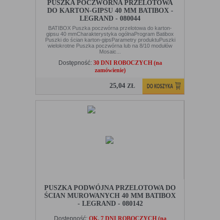
PUSZKA POCZWÓRNA PRZELOTOWA
DO KARTON-GIPSU 40 MM BATIBOX -
LEGRAND - 080044
BATIBOX Puszka poczwórna przelotowa do karton-
gipsu 40 mmCharakterystyka ogólnaProgram Batibox
Puszki do ścian karton-gipsParametry produktuPuszki
wielokrotne Puszka poczwórna lub na 8/10 modułów
Mosaic...
Dostępność:
30 DNI ROBOCZYCH (na
zamówienie)
25,04
ZŁ
PUSZKA PODWÓJNA PRZELOTOWA DO
ŚCIAN MUROWANYCH 40 MM BATIBOX
- LEGRAND - 080142
Dostępność:
OK. 7 DNI ROBOCZYCH (na