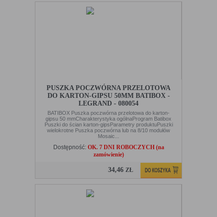
PUSZKA POCZWÓRNA PRZELOTOWA
DO KARTON-GIPSU 50MM BATIBOX -
LEGRAND - 080054
BATIBOX Puszka poczwórna przelotowa do karton-
gipsu 50 mmCharakterystyka ogólnaProgram Batibox
Puszki do ścian karton-gipsParametry produktuPuszki
wielokrotne Puszka poczwórna lub na 8/10 modułów
Mosaic...
Dostępność:
OK. 7 DNI ROBOCZYCH (na
zamówienie)
34,46
ZŁ