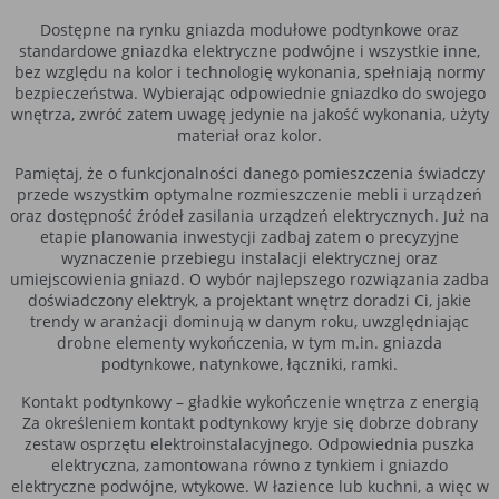
Dostępne na rynku gniazda modułowe podtynkowe oraz
standardowe gniazdka elektryczne podwójne i wszystkie inne,
bez względu na kolor i technologię wykonania, spełniają normy
bezpieczeństwa. Wybierając odpowiednie gniazdko do swojego
wnętrza, zwróć zatem uwagę jedynie na jakość wykonania, użyty
materiał oraz kolor.
Pamiętaj, że o funkcjonalności danego pomieszczenia świadczy
przede wszystkim optymalne rozmieszczenie mebli i urządzeń
oraz dostępność źródeł zasilania urządzeń elektrycznych. Już na
etapie planowania inwestycji zadbaj zatem o precyzyjne
wyznaczenie przebiegu instalacji elektrycznej oraz
umiejscowienia gniazd. O wybór najlepszego rozwiązania zadba
doświadczony elektryk, a projektant wnętrz doradzi Ci, jakie
trendy w aranżacji dominują w danym roku, uwzględniając
drobne elementy wykończenia, w tym m.in. gniazda
podtynkowe, natynkowe, łączniki, ramki.
Kontakt podtynkowy – gładkie wykończenie wnętrza z energią
Za określeniem kontakt podtynkowy kryje się dobrze dobrany
zestaw osprzętu elektroinstalacyjnego. Odpowiednia puszka
elektryczna, zamontowana równo z tynkiem i gniazdo
elektryczne podwójne, wtykowe. W łazience lub kuchni, a więc w