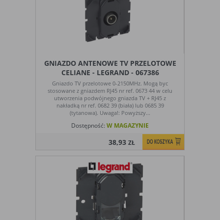
GNIAZDO ANTENOWE TV PRZELOTOWE
CELIANE - LEGRAND - 067386
Gniazdo TV przelotowe 0-2150MHz. Mogą byc
stosowane z gniazdem RJ45 nr ref. 0673 44 w celu
utworzenia podwójnego gniazda TV + RJ45 z
nakładką nr ref. 0682 39 (biała) lub 0685 39
(tytanowa). Uwaga!: Powyższy...
Dostępność:
W MAGAZYNIE
38,93
ZŁ