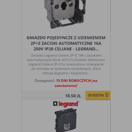
tym, jak użytkownicy korzystają z
witryny. Mogą one dotyczyć najczęściej
odwiedzanych stron lub ewentualnych
komunikatów o błędach wyświetlanych
na niektórych stronach. Pliki cookie
służące do zapisywania tzw. "stanu
sesji" pomagają ulepszać usługi i
GNIAZDO POJEDYNCZE Z UZIEMIENIEM
zwiększać komfort przeglądania stron
2P+Z ZACISKI AUTOMATYCZNE 16A
250V IP20 CELIANE - LEGRAND...
Procesy
umożliwiają sprawne działanie samej
Gniazdo Legrand Celiane 2P+Z 16A z zaciskami
witryny oraz dostępnych na niej funkcji
automatycznymi (kod: 067121) Gniazdo elektryczne
Reklamy
umożliwiają wyświetlanie reklam, które
Legrand Celiane 2P+Z to nowoczesne rozwiązanie
do montażu w systemach modułowych, które
są bardziej interesujące dla
oferuje wygodne i bezpieczne...
użytkowników, a jednocześnie bardziej
wartościowe dla wydawców i
Dostępność:
15 DNI ROBOCZYCH (na
zamówienie)
reklamodawców, personalizować
reklamy, mogą być używane również do
18,50
ZŁ
wyświetlania reklam poza stronami
witryny (domeny)
Lokalizacja
umożliwiają dostosowanie
wyświetlanych informacji do lokalizacji
użytkownika
Analizy i
umożliwiają właścicielom witryn lepiej