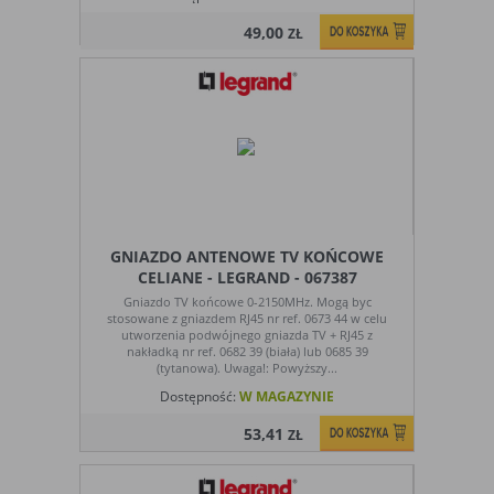
49,00
ZŁ
GNIAZDO ANTENOWE TV KOŃCOWE
CELIANE - LEGRAND - 067387
Gniazdo TV końcowe 0-2150MHz. Mogą byc
stosowane z gniazdem RJ45 nr ref. 0673 44 w celu
utworzenia podwójnego gniazda TV + RJ45 z
nakładką nr ref. 0682 39 (biała) lub 0685 39
(tytanowa). Uwaga!: Powyższy...
Dostępność:
W MAGAZYNIE
53,41
ZŁ