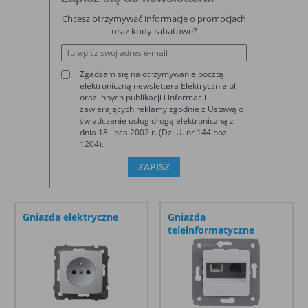
Cookies stałe
nie jest kasowane po zamknięciu
Chcesz otrzymywać informacje o promocjach
(persistent
przeglądarki i pozostaje w urządzeniu
oraz kody rabatowe?
cookie)
użytkownika na określony czas lub bez
okresu ważności w zależności od ustawień
właściciela witryny
Zgadzam się na otrzymywanie pocztą
elektroniczną newslettera Elektrycznie.pl
oraz innych publikacji i informacji
C. Ze względu na pochodzenie – administratora
zawierających reklamy zgodnie z Ustawą o
serwisu, który zarządza cookies:
świadczenie usług drogą elektroniczną z
dnia 18 lipca 2002 r. (Dz. U. nr 144 poz.
Rodzaj
Opis
1204).
Cookie
cookie umieszczone bezpośrednio przez
własne
właściciela witryny jaka została odwiedzona
(first party
cookie)
Gniazda elektryczne
Gniazda
Cookie
cookie umieszczone przez zewnętrzne
teleinformatyczne
zewnętrzne
podmioty, których komponenty stron zostały
(third-party
wywołane przez właściciela witryny
cookie)
Uwaga:
cookie mogą być wywołane przez administratora