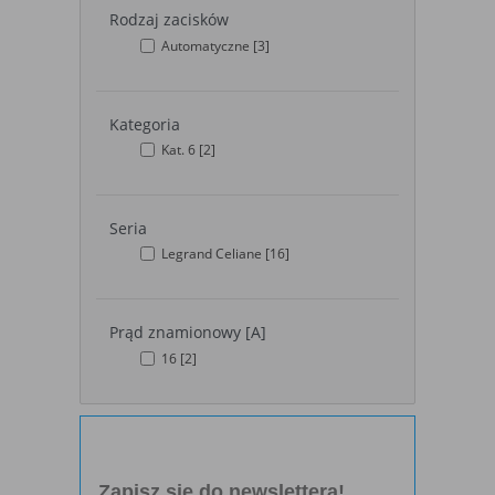
wybrane funkcje nie będą działać
Rodzaj zacisków
prawidłowo.
Automatyczne
[3]
Biznesowe
Umożliwiają realizację modelu biznesowego
w oparciu o który udostępniona jest
witryna, ich zablokowanie nie spowoduje
Kategoria
niedostępności całości funkcjonalności
Kat. 6
[2]
serwisu, ale może obniżyć poziom
świadczenia usługi ze względu na brak
możliwości realizacji przez właściciela
witryny przychodów subsydiujących
Seria
działanie serwisu. Do tej kategorii należą
Legrand Celiane
[16]
np. cookies reklamowe.
B. Ze względu na czas przez jaki cookie będzie
Prąd znamionowy [A]
umieszczone w urządzeniu końcowym użytkownika:
16
[2]
Rodzaj
Opis
Cookies
cookie umieszczone na czas korzystania z
tymczasowe
przeglądarki (sesji), zostaje wykasowane po
(session
jej zamknięciu
cookies)
Zapisz się do newslettera!