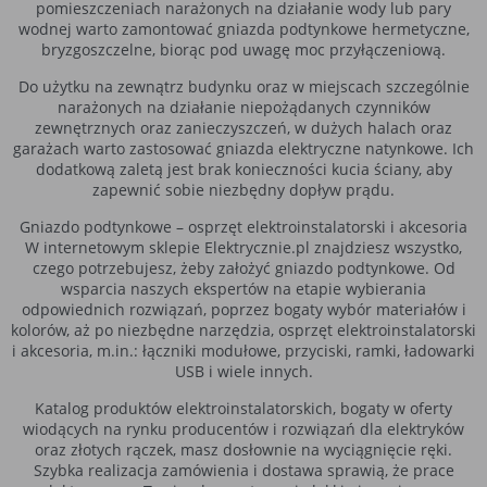
pomieszczeniach narażonych na działanie wody lub pary
wodnej warto zamontować gniazda podtynkowe hermetyczne,
bryzgoszczelne, biorąc pod uwagę moc przyłączeniową.
Do użytku na zewnątrz budynku oraz w miejscach szczególnie
narażonych na działanie niepożądanych czynników
zewnętrznych oraz zanieczyszczeń, w dużych halach oraz
garażach warto zastosować gniazda elektryczne natynkowe. Ich
dodatkową zaletą jest brak konieczności kucia ściany, aby
zapewnić sobie niezbędny dopływ prądu.
Gniazdo podtynkowe – osprzęt elektroinstalatorski i akcesoria
W internetowym sklepie Elektrycznie.pl znajdziesz wszystko,
czego potrzebujesz, żeby założyć gniazdo podtynkowe. Od
wsparcia naszych ekspertów na etapie wybierania
odpowiednich rozwiązań, poprzez bogaty wybór materiałów i
kolorów, aż po niezbędne narzędzia, osprzęt elektroinstalatorski
i akcesoria, m.in.: łączniki modułowe, przyciski, ramki, ładowarki
USB i wiele innych.
Katalog produktów elektroinstalatorskich, bogaty w oferty
wiodących na rynku producentów i rozwiązań dla elektryków
oraz złotych rączek, masz dosłownie na wyciągnięcie ręki.
Szybka realizacja zamówienia i dostawa sprawią, że prace