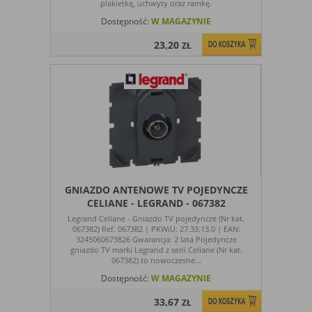
Ograniczenie stosowania plików „cookies”, może wpłynąć
plakietkę, uchwyty oraz ramkę.
na niektóre funkcjonalności dostępne na stronie
Dostępność:
W MAGAZYNIE
internetowej.
23,20
ZŁ
GNIAZDO ANTENOWE TV POJEDYNCZE
CELIANE - LEGRAND - 067382
Legrand Celiane - Gniazdo TV pojedyncze (Nr kat.
067382) Ref. 067382 | PKWiU: 27.33.13.0 | EAN:
3245060673826 Gwarancja: 2 lata Pojedyncze
gniazdo TV marki Legrand z serii Celiane (Nr kat.
067382) to nowoczesne...
Dostępność:
W MAGAZYNIE
33,67
ZŁ