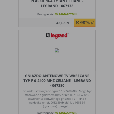
PŁASKIE 16A TYTAN CELIANE -
LEGRAND - 067132
Dostępność:
W MAGAZYNIE
42,63
ZŁ
GNIAZDO ANTENOWE TV WKRĘCANE
TYP F 0-2400 MHZ CELIANE - LEGRAND
- 067380
Gniazdo TV wkręcane typu "F" 0-2400MHz. Mogą byc
stosowane z gniazdem RJ45 nr ref. 0673 44 w celu
utworzenia podwójnego gniazda TV + RJ45 z
nakładką nr ref. 0682 39 (biała) lub 0685 39
(tytanowa). Uwaga!:...
Dostępność:
W MAGAZYNIE