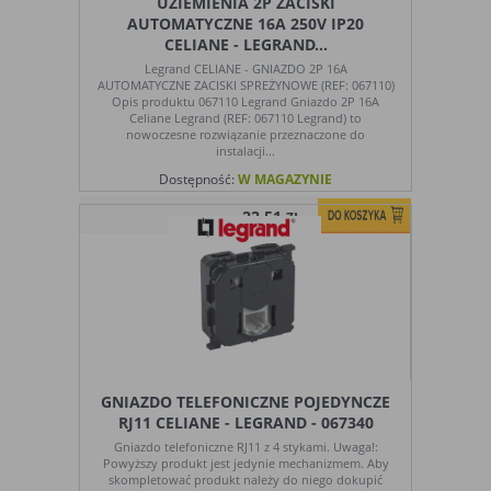
użytkowników, jednak nie obejmują
UZIEMIENIA 2P ZACISKI
informacji pozwalających zidentyfikować
AUTOMATYCZNE 16A 250V IP20
danych konkretnego użytkownika
CELIANE - LEGRAND...
Legrand CELIANE - GNIAZDO 2P 16A
AUTOMATYCZNE ZACISKI SPREŻYNOWE (REF: 067110)
Opis produktu 067110 Legrand Gniazdo 2P 16A
Czy pliki „cookies” zawierają dane osobowe
Celiane Legrand (REF: 067110 Legrand) to
Dane osobowe gromadzone przy użyciu plików „cookies”
nowoczesne rozwiązanie przeznaczone do
mogą być zbierane wyłącznie w celu wykonywania
instalacji...
określonych funkcji na rzecz użytkownika. Takie dane są
Dostępność:
W MAGAZYNIE
zaszyfrowane w sposób uniemożliwiający dostęp do nich
22,51
osobom nieuprawnionym.
ZŁ
Usuwanie plików „cookies”
Standardowo oprogramowanie służące do przeglądania
stron internetowych domyślnie dopuszcza umieszczanie
plików „cookies” na urządzeniu końcowym. Ustawienia te
mogą zostać zmienione w taki sposób, aby blokować
automatyczną obsługę plików „cookies” w ustawieniach
przeglądarki internetowej bądź informować o ich
GNIAZDO TELEFONICZNE POJEDYNCZE
każdorazowym przesłaniu na urządzenie użytkownika.
RJ11 CELIANE - LEGRAND - 067340
Szczegółowe informacje o możliwości i sposobach obsługi
Gniazdo telefoniczne RJ11 z 4 stykami. Uwaga!:
plików „cookies” dostępne są w ustawieniach
Powyższy produkt jest jedynie mechanizmem. Aby
oprogramowania (przeglądarki internetowej).
skompletować produkt należy do niego dokupić