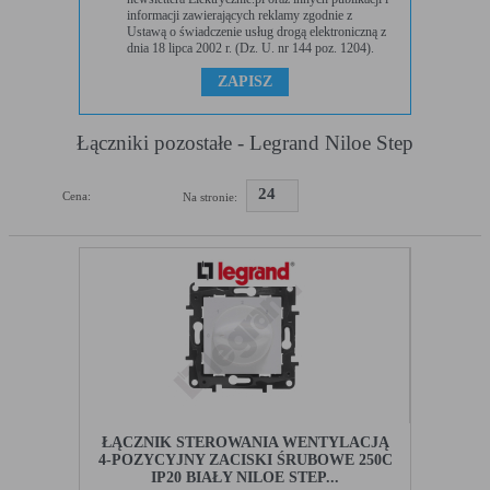
w urządzeniu końcowym użytkownika:
informacji zawierających reklamy zgodnie z
Ustawą o świadczenie usług drogą elektroniczną z
Rodzaj
Opis
dnia 18 lipca 2002 r. (Dz. U. nr 144 poz. 1204).
Cookies
cookie umieszczone na czas korzystania z
tymczasowe
przeglądarki (sesji), zostaje wykasowane po
(session
jej zamknięciu
cookies)
Łączniki pozostałe - Legrand Niloe Step
Cookies stałe
nie jest kasowane po zamknięciu przeglądarki
(persistent
i pozostaje w urządzeniu użytkownika na
cookie)
określony czas lub bez okresu ważności w
24
Cena:
Na stronie:
zależności od ustawień właściciela witryny
C. Ze względu na pochodzenie – administratora serwisu,
który zarządza cookies:
Rodzaj
Opis
Cookie własne
cookie umieszczone bezpośrednio przez
(first party
właściciela witryny jaka została odwiedzona
cookie)
Cookie
cookie umieszczone przez zewnętrzne
zewnętrzne
podmioty, których komponenty stron zostały
(third-party
wywołane przez właściciela witryny
ŁĄCZNIK STEROWANIA WENTYLACJĄ
cookie)
4-POZYCYJNY ZACISKI ŚRUBOWE 250C
IP20 BIAŁY NILOE STEP...