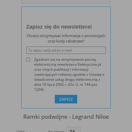
wybrane funkcje nie będą działać
prawidłowo.
Biznesowe
Umożliwiają realizację modelu biznesowego
w oparciu o który udostępniona jest
Zapisz się do newslettera!
witryna, ich zablokowanie nie spowoduje
niedostępności całości funkcjonalności
Chcesz otrzymywać informacje o promocjach
serwisu, ale może obniżyć poziom
oraz kody rabatowe?
świadczenia usługi ze względu na brak
możliwości realizacji przez właściciela
witryny przychodów subsydiujących
Zgadzam się na otrzymywanie pocztą
działanie serwisu. Do tej kategorii należą
elektroniczną newslettera Elektrycznie.pl
np. cookies reklamowe.
oraz innych publikacji i informacji
zawierających reklamy zgodnie z Ustawą o
świadczenie usług drogą elektroniczną z
dnia 18 lipca 2002 r. (Dz. U. nr 144 poz.
B. Ze względu na czas przez jaki cookie będzie
1204).
umieszczone w urządzeniu końcowym użytkownika:
Rodzaj
Opis
Cookies
cookie umieszczone na czas korzystania z
Ramki podwójne - Legrand Niloe
tymczasowe
przeglądarki (sesji), zostaje wykasowane po
(session
jej zamknięciu
cookies)
24
Cena:
Na stronie: