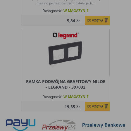
użytkowników, jednak nie obejmują
myślą o profesjonalnych instalacjach...
informacji pozwalających zidentyfikować
Dostępność:
W MAGAZYNIE
danych konkretnego użytkownika
5,84
ZŁ
Czy pliki „cookies” zawierają dane osobowe
Dane osobowe gromadzone przy użyciu plików „cookies”
mogą być zbierane wyłącznie w celu wykonywania
określonych funkcji na rzecz użytkownika. Takie dane są
zaszyfrowane w sposób uniemożliwiający dostęp do nich
osobom nieuprawnionym.
Usuwanie plików „cookies”
Standardowo oprogramowanie służące do przeglądania
stron internetowych domyślnie dopuszcza umieszczanie
RAMKA PODWÓJNA GRAFITOWY NILOE
plików „cookies” na urządzeniu końcowym. Ustawienia te
- LEGRAND - 397032
mogą zostać zmienione w taki sposób, aby blokować
Dostępność:
W MAGAZYNIE
automatyczną obsługę plików „cookies” w ustawieniach
przeglądarki internetowej bądź informować o ich
19,35
ZŁ
każdorazowym przesłaniu na urządzenie użytkownika.
Szczegółowe informacje o możliwości i sposobach obsługi
plików „cookies” dostępne są w ustawieniach
oprogramowania (przeglądarki internetowej).