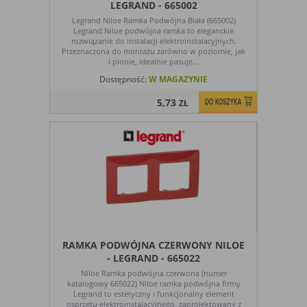
LEGRAND - 665002
badania,
zrozumieć preferencje ich użytkowników
Legrand Niloe Ramka Podwójna Biała (665002)
audyt
i poprzez analizę ulepszać i rozwijać
Legrand Niloe podwójna ramka to eleganckie
oglądalności
produkty i usługi. Zazwyczaj właściciel
rozwiązanie do instalacji elektroinstalacyjnych.
witryny lub firma badawcza zbiera
Przeznaczona do montażu zarówno w poziomie, jak
anonimowo informacje i przetwarza
i pionie, idealnie pasuje...
dane na temat trendów bez
Dostępność:
W MAGAZYNIE
identyfikowania danych osobowych
poszczególnych użytkowników
5,73
ZŁ
E. Rodzaje cookies ze względu na ingerencję w
prywatność użytkownika:
Rodzaj
Opis
Nieszkodliwe
obejmuje cookies:
- niezbędne do poprawnego działania
witryny
- potrzebne do umożliwienia działania
RAMKA PODWÓJNA CZERWONY NILOE
funkcjonalności witryny, jednak ich
- LEGRAND - 665022
działanie nie ma nic wspólnego ze
Niloe Ramka podwójna czerwona (numer
śledzeniem użytkownika
katalogowy 665022) Niloe ramka podwójna firmy
Legrand to estetyczny i funkcjonalny element
Badające
wykorzystywane do śledzenia
osprzętu elektroinstalacyjnego, zaprojektowany z