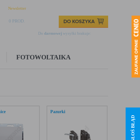
Newsletter
Logowanie
Rejestracja
Kontakt
0 PROD.
0,00 ZŁ
Do
darmowej
wysyłki brakuje:
499,00 zł
FOTOWOLTAIKA
ice
Pazurki
ZGŁOŚ BŁĄD