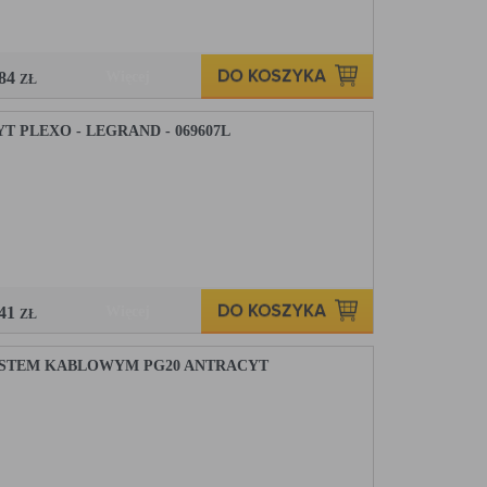
,84
Więcej
ZŁ
PLEXO - LEGRAND - 069607L
,41
Więcej
ZŁ
USTEM KABLOWYM PG20 ANTRACYT