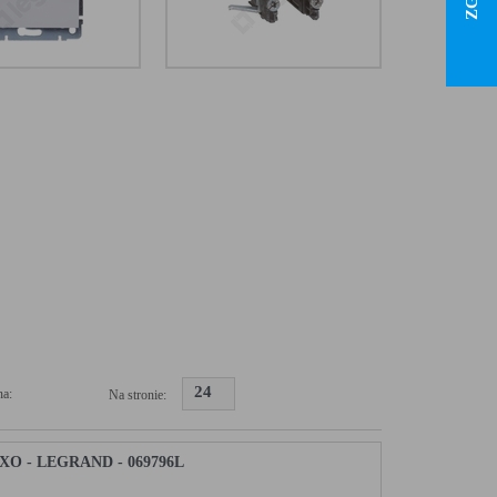
24
a:
Na stronie:
 - LEGRAND - 069796L