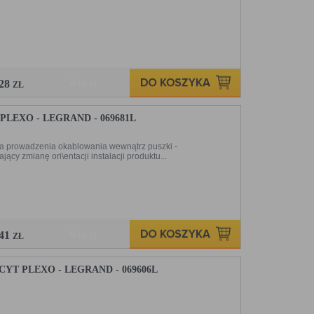
,28
Więcej
ZŁ
EXO - LEGRAND - 069681L
dla prowadzenia okablowania wewnątrz puszki -
ący zmianę ori\entacji instalacji produktu...
,41
Więcej
ZŁ
 PLEXO - LEGRAND - 069606L