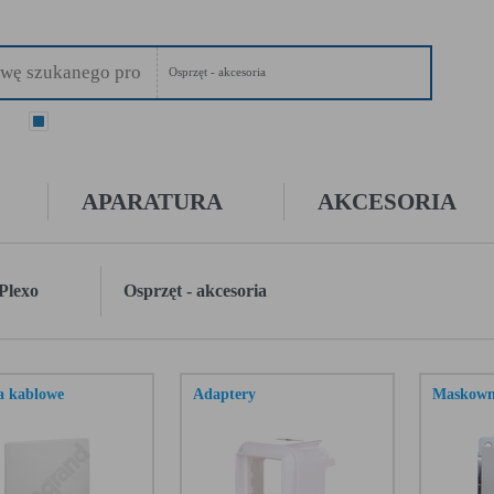
Osprzęt - akcesoria
ry
wszystkie
APARATURA
AKCESORIA
Plexo
Osprzęt - akcesoria
a kablowe
Adaptery
Maskown