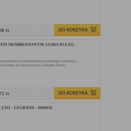
,38
Więcej
ZŁ
TEM MEMBRANOWYM SZARA PLEXO -
ń dla prowadzenia okablowania wewnątrz obudowy
 dostęp do mechanizmu z każdej strony...
,72
Więcej
ZŁ
O - LEGRAND - 069683L