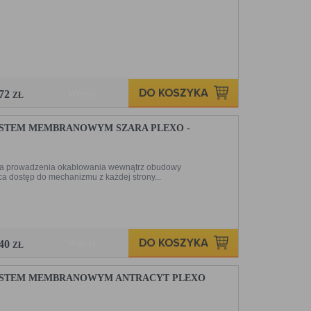
,72
Więcej
ZŁ
USTEM MEMBRANOWYM SZARA PLEXO -
ń dla prowadzenia okablowania wewnątrz obudowy
 dostęp do mechanizmu z każdej strony...
,40
Więcej
ZŁ
PUSTEM MEMBRANOWYM ANTRACYT PLEXO