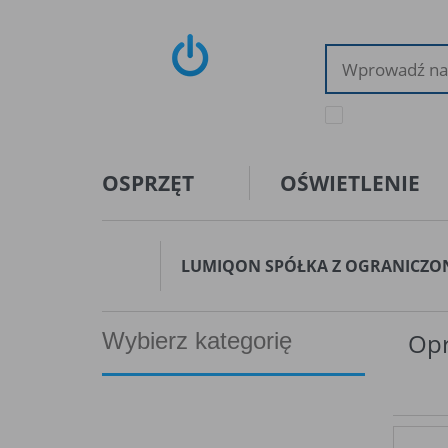
tylko dostępne tow
OSPRZĘT
OŚWIETLENIE
LUMIQON SPÓŁKA Z OGRANICZO
Wybierz kategorię
Opr
Oprawy techniczne - akcesoria