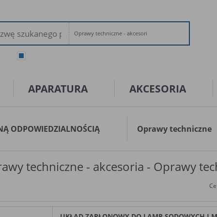
Oprawy techniczne - akcesoria
ary
wszystkie
APARATURA
AKCESORIA
NĄ ODPOWIEDZIALNOŚCIĄ
Oprawy techniczne
awy techniczne - akcesoria - Oprawy te
Ce
UKŁAD ZAPŁONOWY DO LAMP SODOWYCH I M