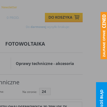
Logowanie
Rejestracja
Newsletter
Kontakt
0 PROD.
0,00 ZŁ
Do
darmowej
wysyłki brakuje:
499,00 zł
FOTOWOLTAIKA
Oprawy techniczne - akcesoria
chniczne
24
na:
ZGŁOŚ BŁĄD
Na stronie:
ETALOHALOGENKOWYCH 35-70W IDS ZX