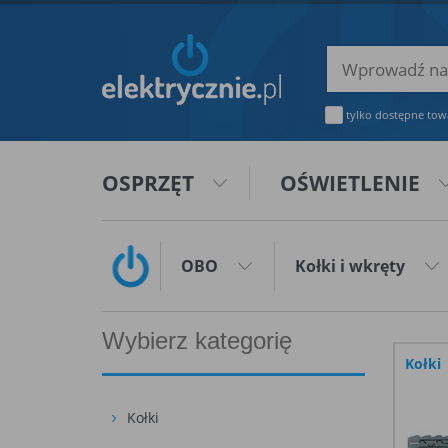
tylko dostępne tow
OSPRZĘT
OŚWIETLENIE
OBO
Kołki i wkręty
Wybierz kategorię
Kołki
Kołki