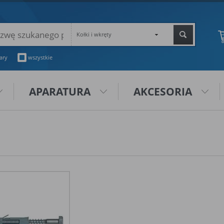
Kołki i wkręty
ary
wszystkie
APARATURA
AKCESORIA