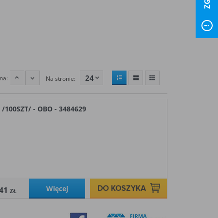
24
na:
Na stronie:
00SZT/ - OBO - 3484629
Więcej
,41
ZŁ