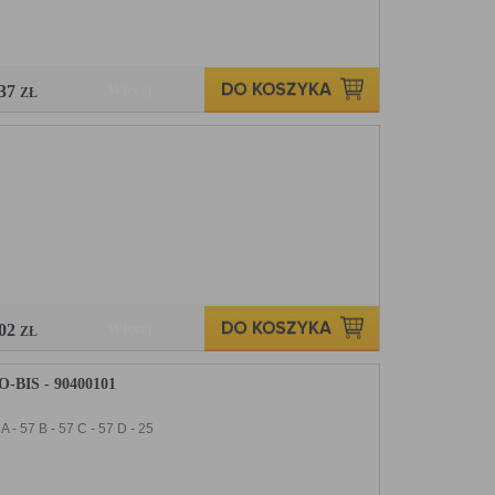
,37
Więcej
ZŁ
,02
Więcej
ZŁ
IS - 90400101
- 57 B - 57 C - 57 D - 25