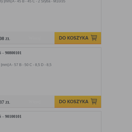
[mm] A - 45 B - 45 C - 2 Śryba - M10/35
,08
Więcej
ZŁ
- 90800101
] A - 57 B - 50 C - 8,5 D - 8,5
,37
Więcej
ZŁ
 90100101