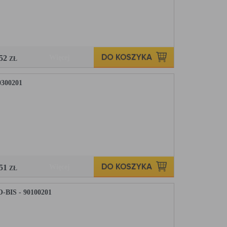
,52
Więcej
ZŁ
300201
,51
Więcej
ZŁ
IS - 90100201