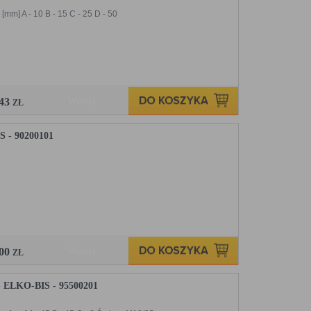
m] A - 10 B - 15 C - 25 D - 50
,43
Więcej
ZŁ
- 90200101
,00
Więcej
ZŁ
LKO-BIS - 95500201