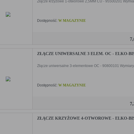
Złącze krzyżowe 1-otworowe 2,5MM CU - 95500201 Wymiary 
Dostępność:
W MAGAZYNIE
7
ZŁĄCZE UNIWERSALNE 3 ELEM. OC - ELKO-BIS 
Złącze uniwersalne 3-elementowe OC - 90800101 Wymiary [mm
Dostępność:
W MAGAZYNIE
7
ZŁĄCZE KRZYŻOWE 4-OTWOROWE - ELKO-BIS -