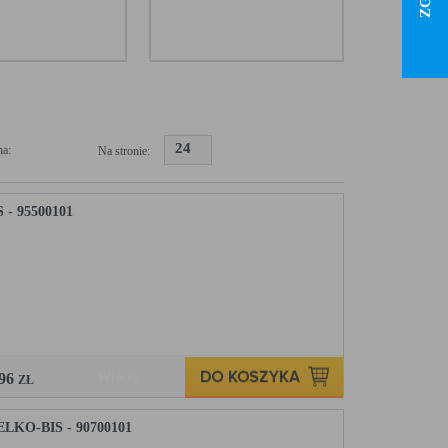
24
a:
Na stronie:
 95500101
,96
Więcej
ZŁ
KO-BIS - 90700101