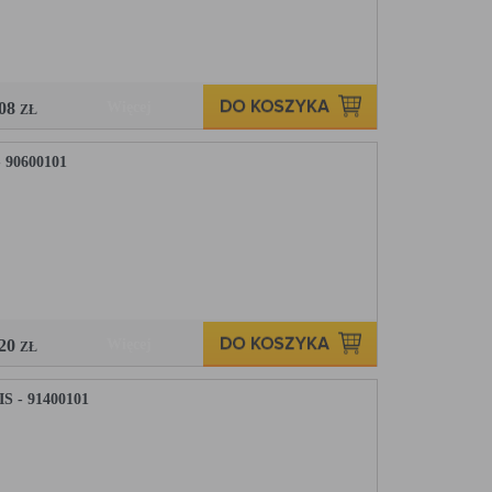
,08
Więcej
ZŁ
90600101
,20
Więcej
ZŁ
 - 91400101