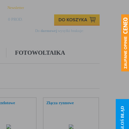
Newsletter
Logowanie
Rejestracja
Kontakt
0 PROD.
0,00 ZŁ
Do
darmowej
wysyłki brakuje:
499,00 zł
FOTOWOLTAIKA
rzelotowe
Złącza rynnowe
ZGŁOŚ BŁĄD