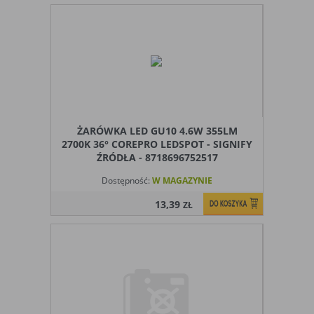
użytkowników, jednak nie obejmują
informacji pozwalających zidentyfikować
danych konkretnego użytkownika
Czy pliki „cookies” zawierają dane osobowe
Dane osobowe gromadzone przy użyciu plików „cookies”
mogą być zbierane wyłącznie w celu wykonywania
określonych funkcji na rzecz użytkownika. Takie dane są
zaszyfrowane w sposób uniemożliwiający dostęp do nich
ŻARÓWKA LED GU10 4.6W 355LM
osobom nieuprawnionym.
2700K 36° COREPRO LEDSPOT - SIGNIFY
ŹRÓDŁA - 8718696752517
Usuwanie plików „cookies”
Standardowo oprogramowanie służące do przeglądania
Dostępność:
W MAGAZYNIE
stron internetowych domyślnie dopuszcza umieszczanie
13,39
plików „cookies” na urządzeniu końcowym. Ustawienia te
ZŁ
mogą zostać zmienione w taki sposób, aby blokować
automatyczną obsługę plików „cookies” w ustawieniach
przeglądarki internetowej bądź informować o ich
każdorazowym przesłaniu na urządzenie użytkownika.
Szczegółowe informacje o możliwości i sposobach obsługi
plików „cookies” dostępne są w ustawieniach
oprogramowania (przeglądarki internetowej).