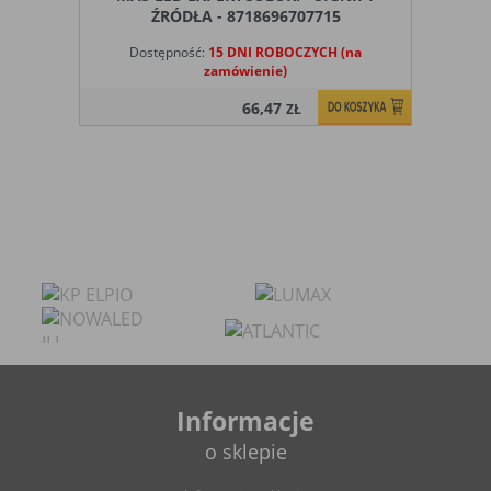
ŹRÓDŁA - 8718696707715
Dostępność:
15 DNI ROBOCZYCH (na
zamówienie)
66,47
ZŁ
Informacje
o sklepie