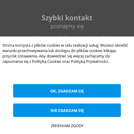
Szybki kontakt
poznajmy się
sklep@elektrycznie.pl
Strona korzysta z plików cookies w celu realizacji usług. Możesz określić
warunki przechowywania lub dostępu do plików cookies klikając
693 897 124
przycisk Ustawienia. Aby dowiedzieć się więcej zachęcamy do
zapoznania się z Polityką Cookies oraz Polityką Prywatności.
8:00 - 16:00
od pon. do pt.
ZAPISZ WYBRANE
OK, ZGADZAM SIĘ
NIE ZGADZAM SIĘ
Realizacja
trol intermedia
NIE ZGADZAM SIĘ
ZAAKCEPTUJ WSZYSTKIE
HME Sp. z o.o. ul. Barwnikowa 28, 95-100 Zgierz NIP 7322171900, Regon
101618839, KRS 0000465367
Copyright 2026 by Elektrycznie.pl. Wszelkie prawa zastrzeżone
ZMIENIAM ZGODY
Anuluj