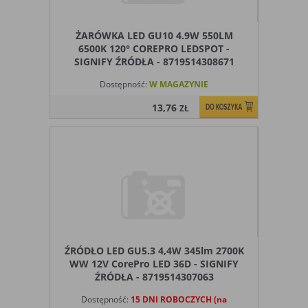
Ograniczenie stosowania plików „cookies”, może wpłynąć
na niektóre funkcjonalności dostępne na stronie
internetowej.
ŻARÓWKA LED GU10 4.9W 550LM
6500K 120° COREPRO LEDSPOT -
SIGNIFY ŹRÓDŁA - 8719514308671
Dostępność:
W MAGAZYNIE
13,76
ZŁ
ŹRÓDŁO LED GU5.3 4,4W 345lm 2700K
WW 12V CorePro LED 36D - SIGNIFY
ŹRÓDŁA - 8719514307063
Dostępność:
15 DNI ROBOCZYCH (na