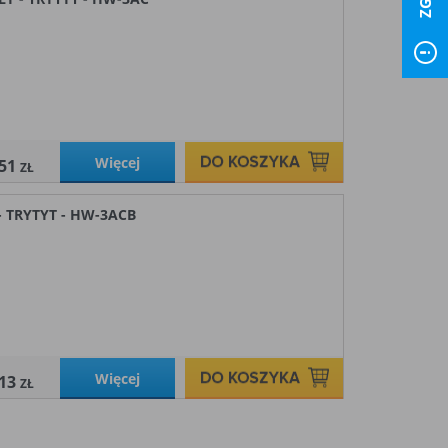
Więcej
,51
ZŁ
 TRYTYT - HW-3ACB
Więcej
,13
ZŁ