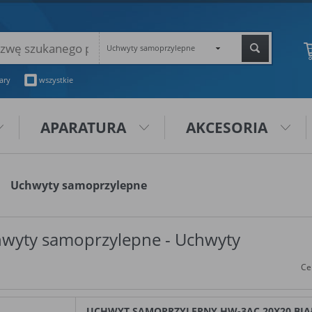
Uchwyty samoprzylepne
ary
wszystkie
APARATURA
AKCESORIA
Uchwyty samoprzylepne
wyty samoprzylepne - Uchwyty
Ce
UCHWYT SAMOPRZYLEPNY HW-3AC 20X20 BIAŁ