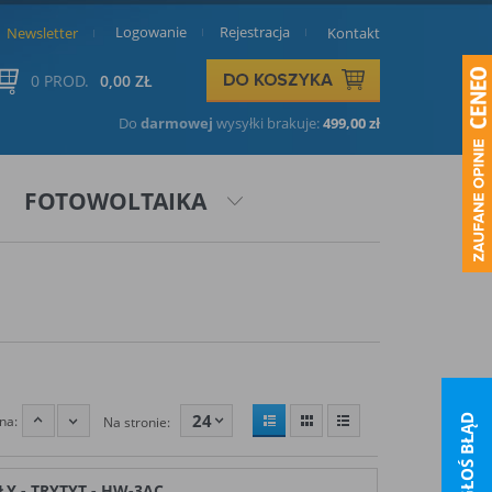
Logowanie
Rejestracja
Newsletter
Kontakt
0 PROD.
0,00 ZŁ
Do
darmowej
wysyłki brakuje:
499,00 zł
FOTOWOLTAIKA
24
na:
ZGŁOŚ BŁĄD
Na stronie:
Y - TRYTYT - HW-3AC