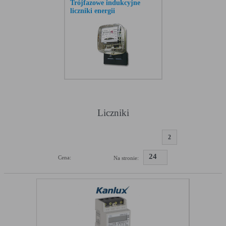
w urządzeniu końcowym użytkownika:
Trójfazowe indukcyjne
liczniki energii
Rodzaj
Opis
Cookies
cookie umieszczone na czas korzystania z
tymczasowe
przeglądarki (sesji), zostaje wykasowane po
(session
jej zamknięciu
cookies)
Cookies stałe
nie jest kasowane po zamknięciu przeglądarki
(persistent
i pozostaje w urządzeniu użytkownika na
cookie)
określony czas lub bez okresu ważności w
zależności od ustawień właściciela witryny
Liczniki
C. Ze względu na pochodzenie – administratora serwisu,
który zarządza cookies:
1
2
Rodzaj
Opis
24
Cookie własne
cookie umieszczone bezpośrednio przez
Cena:
Na stronie:
(first party
właściciela witryny jaka została odwiedzona
cookie)
Cookie
cookie umieszczone przez zewnętrzne
zewnętrzne
podmioty, których komponenty stron zostały
(third-party
wywołane przez właściciela witryny
cookie)