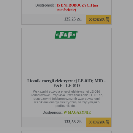
Dostępność:
15 DNI ROBOCZYCH (na
zamówienie)
125,25
ZŁ
Licznik energii elektrycznej LE-01D; MID -
F&F - LE-01D
Wskaźniki zużycia energii elektrycznej LE-01d
Jednofazowe. Prąd 45A. Przeznaczenie LE-01 są
statycznymi (elektronicznymi) wzorcowanymi
licznikiami energii elektrycznej służącymi jako
podliczniki do...
Dostępność:
W MAGAZYNIE
133,53
ZŁ