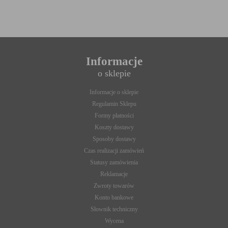
Informacje
o sklepie
Informacje o sklepie
Regulamin Sklepu
Formy płatności
Koszty dostawy
Sposoby dostawy
Czas realizacji zamówień
Statusy zamówienia
Reklamacje
Zwroty towarów
Konto bankowe
Słownik techniczny
Wycena