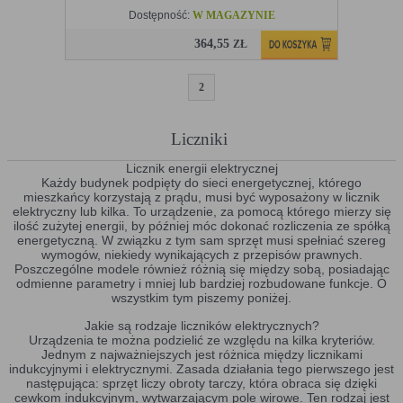
Dostępność:
W MAGAZYNIE
364,55
ZŁ
1
2
Liczniki
Licznik energii elektrycznej
Każdy budynek podpięty do sieci energetycznej, którego
mieszkańcy korzystają z prądu, musi być wyposażony w licznik
elektryczny lub kilka. To urządzenie, za pomocą którego mierzy się
ilość zużytej energii, by później móc dokonać rozliczenia ze spółką
energetyczną. W związku z tym sam sprzęt musi spełniać szereg
wymogów, niekiedy wynikających z przepisów prawnych.
Poszczególne modele również różnią się między sobą, posiadając
odmienne parametry i mniej lub bardziej rozbudowane funkcje. O
wszystkim tym piszemy poniżej.
Jakie są rodzaje liczników elektrycznych?
Urządzenia te można podzielić ze względu na kilka kryteriów.
Jednym z najważniejszych jest różnica między licznikami
indukcyjnymi i elektrycznymi. Zasada działania tego pierwszego jest
następująca: sprzęt liczy obroty tarczy, która obraca się dzięki
cewkom indukcyjnym, wytwarzającym pole wirowe. Ten rodzaj jest