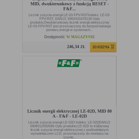
MID, dwukierunkowy z funkcją RESET -
F&F...
Licznik zużycia energii LE-03-FPV-RSTIndeks: LE-03-
FPV-RST, EAN13: 5902431676128 Opis
produktu:Dwukierunkowy licznik energii elektrycznej
LE-03-FPV-RST jest przeznaczony do bezpośredniego
pomiaru energii w systemach...
Dostępność:
W MAGAZYNIE
246,34
ZŁ
Licznik energii elektrycznej LE-02D, MID 80
A - F&F - LE-02D
Licznik zużycia energii LE-02D Indeks: LE-02DEAN13:
5908312592686 Opis produktu:LE-02D to trójfazowy
licznik zużycia energii elektrycznej z podświetlanym
wyświetlaczem LCD, przeznaczony do montażu na
szynie...