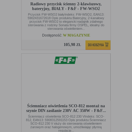
Radiowy przycisk ścienny 2-klawiszowy,
bateryjny, BIAŁY - F&F - FW-WSO2
Przycisk FW-WSO2 białyIndeks: FW-WSO2, EAN13:
5902431672618 Opis produktu:Bateryjny, 2-kanałowy
przycisk FW-WSO2 to elegancki nadajnik zdalnego
sterowania z rodziny Sonata firmy OSPEL, idealny do
sterowania oświetleniem...
Dostępność:
W MAGAZYNIE
105,98
ZŁ
Ściemniacz oświetlenia SCO-812 montaż na
szynie DIN zasilanie 230V AC 350W - F&F...
Ściemniacz oświetlenia SCO-812 230 VIndeks: SCO-
812, EAN13: 5908312591153 Opis produktu:Ściemniacz
SCO-812 230 V służy do sterowania oświetleniem
żarowym oraz halogenowym, umożliwiając płynną
regulację...