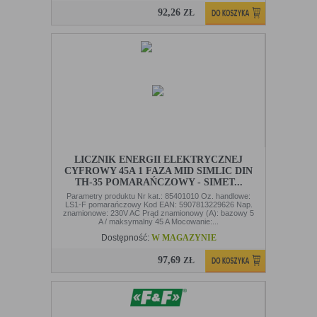
92,26
ZŁ
LICZNIK ENERGII ELEKTRYCZNEJ
CYFROWY 45A 1 FAZA MID SIMLIC DIN
TH-35 POMARAŃCZOWY - SIMET...
Parametry produktu Nr kat.: 85401010 Oz. handlowe:
LS1-F pomarańczowy Kod EAN: 5907813229626 Nap.
znamionowe: 230V AC Prąd znamionowy (A): bazowy 5
A / maksymalny 45 A Mocowanie:...
Dostępność:
W MAGAZYNIE
97,69
ZŁ