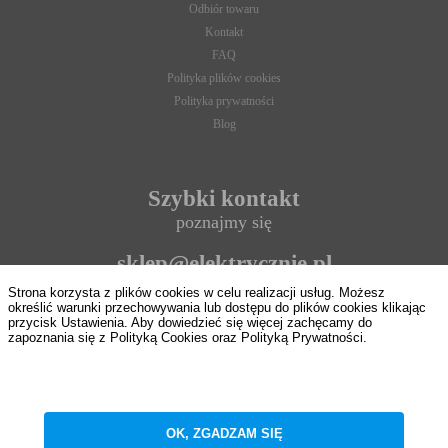
Odbiór towaru
Kontakt
FAQ
Polityka plików cookies
Polityka prywatności
Blog
Szybki kontakt
poznajmy się
sklep@elektrycznie.pl
Strona korzysta z plików cookies w celu realizacji usług. Możesz
693 897 124
określić warunki przechowywania lub dostępu do plików cookies klikając
przycisk Ustawienia. Aby dowiedzieć się więcej zachęcamy do
zapoznania się z Polityką Cookies oraz Polityką Prywatności.
8:00 - 16:00
ZAPISZ WYBRANE
od pon. do pt.
OK, ZGADZAM SIĘ