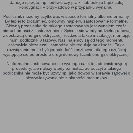
danego sprzętu, np. lodówki czy pralki, lub pokoju bądź całej
kondygnacji – przykładowo w przypadku wynajmu.
Podlicznik możemy użytkować w sposób formalny albo nieformalny.
By lepiej to zrozumieć, omówmy najpierw zastosowanie formalne.
Główną przesłanką do takiego zastosowania jest wynajem części
nieruchomości z zastrzeżeniem. Spisuje się wtedy oddzielną umowę
z dostawcą energii elektrycznej, rozdziela także instalację, montując
m.in. podlicznik 3 fazowy. Nasi najemcy są od tego momentu
całkowicie niezależni i samodzielnie regulują należności. Takie
rozwiązanie może być jednak dość kosztowne, dlatego częściej
występuje się po prostu o drugi domowy licznik energii elektrycznej.
Nieformalne zastosowanie nie wymaga całej tej administracyjnej
procedury, ale należy wtedy pamiętać, że odczyt z takiego
podlicznika nie może być użyty np. jako dowód w sprawie sądowej o
niewywiązywanie się z płatności rachunków.