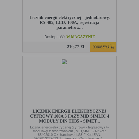
Licznik energii elektrycznej - jednofazowy,
RS-485, LCD, 100A, rejestracja
parametrów...
Dostępność:
W MAGAZYNIE
210,77
ZŁ
LICZNIK ENERGII ELEKTRYCZNEJ
CYFROWY 100A 3 FAZY MID SIMLIC 4
MODUŁY DIN TH35 - SIMET...
Licznik energii elektrycznej (cyfrowy - trójfazowy) 4-
modułowy z resetowaniem , MID,SIMLIC Nr kat.:
85402010 Oz. handlowe: LS3-F Kod EAN:
5907813229633 J. miary: szt. Op. zbiorcze: 1...