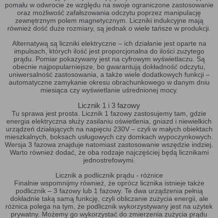
pomału w odwrocie ze względu na swoje ograniczone zastosowanie
oraz możliwość zafałszowania odczytu poprzez manipulację
zewnętrznym polem magnetycznym. Liczniki indukcyjne mają
również dość duże rozmiary, są jednak o wiele tańsze w produkcji.
Alternatywą są liczniki elektryczne – ich działanie jest oparte na
impulsach, których ilość jest proporcjonalna do ilości zużytego
prądu. Pomiar pokazywany jest na cyfrowym wyświetlaczu. Są
obecnie najpopularniejsze, bo gwarantują dokładność odczytu,
uniwersalność zastosowania, a także wiele dodatkowych funkcji –
automatyczne zamykanie okresu obrachunkowego w danym dniu
miesiąca czy wyświetlanie uśrednionej mocy.
Licznik 1 i 3 fazowy
Tu sprawa jest prosta. Licznik 1 fazowy zastosujemy tam, gdzie
energia elektryczna służy zasilaniu oświetlenia, gniazd i niewielkich
urządzeń działających na napięciu 230V – czyli w małych obiektach
mieszkalnych, boksach usługowych czy domkach wypoczynkowych.
Wersja 3 fazowa znajduje natomiast zastosowanie wszędzie indziej.
Warto również dodać, że oba rodzaje najczęściej będą licznikami
jednostrefowymi.
Licznik a podlicznik prądu - różnice
Finalnie wspomnijmy również, że oprócz licznika istnieje także
podlicznik – 3 fazowy lub 1 fazowy. Te dwa urządzenia pełnią
dokładnie taką samą funkcję, czyli obliczanie zużycia energii, ale
różnica polega na tym, że podlicznik wykorzystywany jest na użytek
prywatny. Możemy go wykorzystać do zmierzenia zużycia prądu