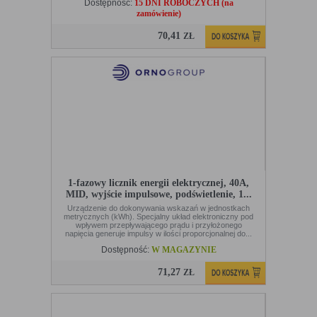
Dostępność:
15 DNI ROBOCZYCH (na
zamówienie)
70,41
ZŁ
1-fazowy licznik energii elektrycznej, 40A,
MID, wyjście impulsowe, podświetlenie, 1...
Urządzenie do dokonywania wskazań w jednostkach
metrycznych (kWh). Specjalny układ elektroniczny pod
wpływem przepływającego prądu i przyłożonego
napięcia generuje impulsy w ilości proporcjonalnej do...
Dostępność:
W MAGAZYNIE
71,27
ZŁ