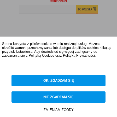
zamówienie)
Strona korzysta z plików cookies w celu realizacji usług. Możesz
określić warunki przechowywania lub dostępu do plików cookies klikając
przycisk Ustawienia. Aby dowiedzieć się więcej zachęcamy do
zapoznania się z Polityką Cookies oraz Polityką Prywatności.
DECO METALIC GNIAZDO ANT.POJ.SAT
27DGF-1 - KARLIK - 27DGF-1
ZAPISZ WYBRANE
Dostępność:
15 DNI ROBOCZYCH (na
zamówienie)
OK, ZGADZAM SIĘ
NIE ZGADZAM SIĘ
NIE ZGADZAM SIĘ
ZAAKCEPTUJ WSZYSTKIE
ZMIENIAM ZGODY
Anuluj