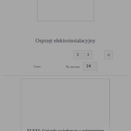
Osprzęt elektroinstalacyjny
1
2
3
»|
24
Cena:
Na stronie:
FLEXI; Gniazdo pojedyncze z uziemieniem