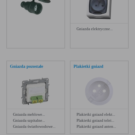
Legrand Forix IP44
[15]
Legrand Living Now
[15]
Gniazda elektryczne...
Elektro Plast Carla
[13]
Legrand Aparatura Modułowa
[11]
Zamel Ynsta
[11]
Berker seria IP44
[9]
Gniazda pozostałe
Plakietki gniazd
Ospel Gazela
[8]
Elektro Plast Aquant
[8]
Ospel Sonata Touch
[8]
Elektro Plast Berg
[7]
Gniazda meblowe...
Plakietki gniazd elekt...
Kontakt Simon 54 Touch
[7]
Gniazda szpitalne...
Plakietki gniazd telei...
Gniazda światłowodowe...
Plakietki gniazd anten...
Berker seria Glasserie
[6]