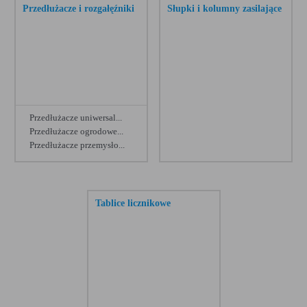
Przedłużacze i rozgałęźniki
Słupki i kolumny zasilające
Przedłużacze uniwersal...
Przedłużacze ogrodowe...
Przedłużacze przemysło...
Zobacz więcej
Tablice licznikowe