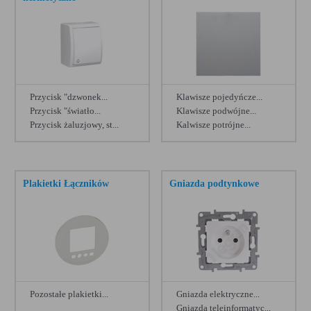
Berker seria R.classic
[30]
Berker seria Q.3
[30]
Ospel Sonata Stal Inox
[29]
Ospel Sonata Nowe Srebro
[29]
Przycisk "dzwonek...
Klawisze pojedyńcze...
KOS Vena
[27]
Przycisk "światło...
Klawisze podwójne...
Przycisk żaluzjowy, st...
Kalwisze potrójne...
Legrand Batibox
[27]
Zobacz więcej
Legrand Helmo
[27]
Hager tehalit
[26]
Plakietki Łączników
Gniazda podtynkowe
Schneider Cedar Plus
[25]
KOS Dante
[24]
Legrand Soliroc
[24]
Legrand Cariva
[21]
Pozostałe plakietki...
Gniazda elektryczne...
Gniazda teleinformatyc...
Berker seria 1930
[20]