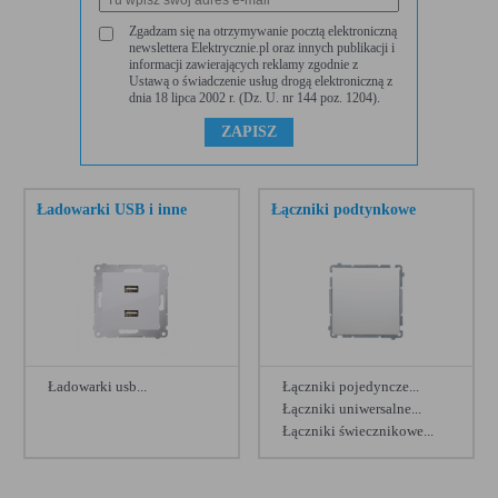
Satyn/Satyn
[1]
Hager Lumina intense
[205]
Zgadzam się na otrzymywanie pocztą elektroniczną
newslettera Elektrycznie.pl oraz innych publikacji i
informacji zawierających reklamy zgodnie z
Srebro/Tytan
[1]
Legrand Niloe Selection
[204]
Ustawą o świadczenie usług drogą elektroniczną z
dnia 18 lipca 2002 r. (Dz. U. nr 144 poz. 1204).
Lodowa Fantazja
[1]
Kontakt Simon 82
[201]
Bazaltowy
[1]
Berker seria Q.1
[193]
Berker seria R.1
[191]
Ładowarki USB i inne
Łączniki podtynkowe
Berker seria Q
[189]
Kontakt Simon 82 Detail
[184]
Hager Lumina 2
[178]
Berker seria K.1
[174]
Ładowarki usb...
Łączniki pojedyncze...
Berker seria R.3
[170]
Łączniki uniwersalne...
Łączniki świecznikowe...
Berker seria K.5
[168]
Zobacz więcej
Legrand Niloe Step
[162]