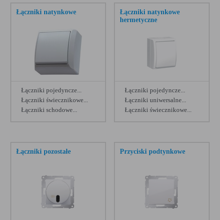
Kontakt Simon 10
[153]
Łączniki natynkowe
Łączniki natynkowe
hermetyczne
Kontakt Simon Akord
[149]
Kanlux Logi
[148]
Legrand Niloe
[147]
Ospel Akcent
[141]
Łączniki pojedyncze...
Łączniki pojedyncze...
Legrand Celiane
[103]
Łączniki świecznikowe...
Łączniki uniwersalne...
Łączniki schodowe...
Łączniki świecznikowe...
Ospel Karo
[99]
Zobacz więcej
Zobacz więcej
Berker seria B.7
[98]
Łączniki pozostałe
Przyciski podtynkowe
Kontakt Simon 54 Nature
[95]
Elektro Plast Vestra
[93]
Berker seria B.3
[91]
Ospel Kier
[77]