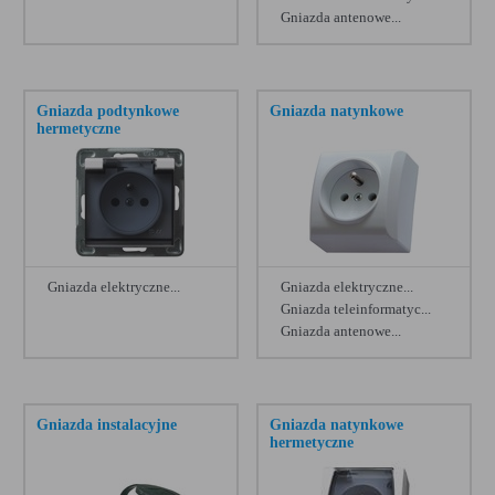
Gniazda antenowe...
Kontakt Simon Aquarius
[19]
Zobacz więcej
Elektro Plast Hermes
[19]
Gniazda podtynkowe
Gniazda natynkowe
Legrand Valena Allure
[18]
hermetyczne
Kanlux Tekno
[18]
KOS Bryza
[17]
Schneider Cedar
[17]
Legrand Forix IP20
[17]
Gniazda elektryczne...
Gniazda elektryczne...
Gniazda teleinformatyc...
Kontakt Simon 82 Nature
[17]
Gniazda antenowe...
Berker seria Arsys
[16]
Zobacz więcej
Elektro Plast Sentia
[16]
Gniazda instalacyjne
Gniazda natynkowe
hermetyczne
Ospel Delfina
[15]
Legrand Przedłużacze
[15]