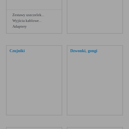
KOS45
[2]
Zamel Stiro
[2]
Zestawy uszczelek...
Wyjścia kablowe...
Elektro Plast Festa
[2]
Adaptery
Hager Aparatura Modułowa
[1]
Zobacz więcej
Legrand Axolute
[1]
Czujniki
Dzwonki, gongi
Ospel Puszki, Odgałęźniki
[1]
Ospel Przedłużacze
[1]
Zamel Exta
[1]
Kanlux oprawy oświetleniowe
[1]
Schneider Anya