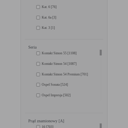
Brązowy metalik
[4]
Kat. 6
[76]
Stal Szczotkowana
[4]
Kat. 6a
[3]
Biały Aksamit
[4]
Kat. 3
[1]
Antracyt Aksamit
[4]
Alu Aksamit
[4]
Seria
Alu Mat
[4]
Kontakt Simon 55
[1108]
Srebrna Mgła
[3]
Kontakt Simon 54
[1087]
Natural
[3]
Kontakt Simon 54 Premium
[701]
Kremowy/Złoty
[2]
Ospel Sonata
[524]
Kakaowy
[2]
Ospel Impresja
[502]
Srebrny Perłowy
[2]
Ospel Aria
[478]
Żółty
[2]
Kontakt Simon Basic Neos
[392]
Prąd znamionowy [A]
Dymny
[2]
Berker seria B
[365]
16
[703]