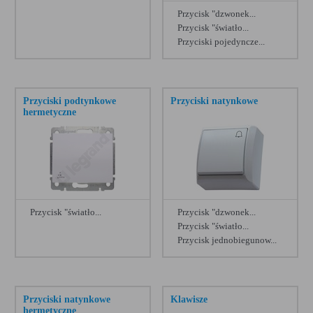
Hager Lumina soul
[69]
Przycisk "dzwonek...
Przycisk "światło...
Legrand Sistena Life
[66]
Przyciski pojedyncze...
Zamel Sundi
[58]
Zobacz więcej
Legrand Mosaic
[57]
Przyciski podtynkowe
Przyciski natynkowe
Legrand Nowe Plexo
[55]
hermetyczne
Kontakt Simon Aquaclick
[54]
Legrand Valena
[49]
Radio Berker Touch DAB+
[44]
Przycisk "światło...
Przycisk "dzwonek...
Ospel Fala
[34]
Przycisk "światło...
Ospel Bis
[34]
Przycisk jednobiegunow...
Ospel Madera
[33]
Legrand Forix
[32]
Przyciski natynkowe
Klawisze
hermetyczne