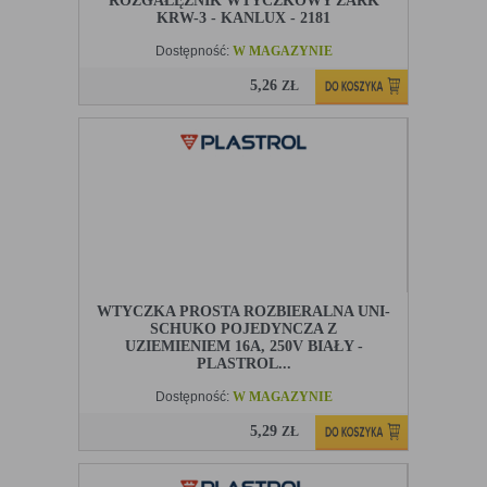
ROZGAŁĘŹNIK WTYCZKOWY ZARK
KRW-3 - KANLUX - 2181
Dostępność:
W MAGAZYNIE
5,26
ZŁ
WTYCZKA PROSTA ROZBIERALNA UNI-
SCHUKO POJEDYNCZA Z
UZIEMIENIEM 16A, 250V BIAŁY -
PLASTROL...
Dostępność:
W MAGAZYNIE
5,29
ZŁ