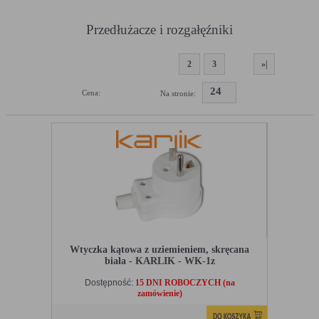
Przedłużacze i rozgałęźniki
1
2
3
»|
24
Cena:
Na stronie:
Wtyczka kątowa z uziemieniem, skręcana
biała - KARLIK - WK-1z
Dostępność:
15 DNI ROBOCZYCH (na
zamówienie)