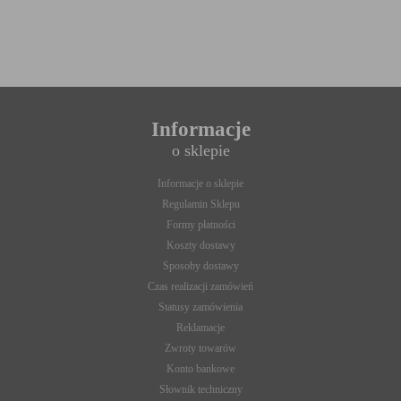
Informacje
o sklepie
Informacje o sklepie
Regulamin Sklepu
Formy płatności
Koszty dostawy
Sposoby dostawy
Czas realizacji zamówień
Statusy zamówienia
Reklamacje
Zwroty towarów
Konto bankowe
Słownik techniczny