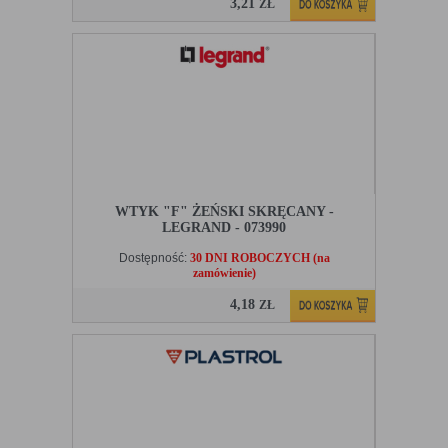
3,21
ZŁ
WTYK "F" ŻEŃSKI SKRĘCANY -
LEGRAND - 073990
Dostępność:
30 DNI ROBOCZYCH (na
zamówienie)
4,18
ZŁ