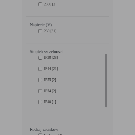
w urządzeniu końcowym użytkownika:
2300
[2]
Rodzaj
Opis
Cookies
cookie umieszczone na czas korzystania z
tymczasowe
przeglądarki (sesji), zostaje wykasowane po
Napięcie (V)
(session
jej zamknięciu
230
[31]
cookies)
Cookies stałe
nie jest kasowane po zamknięciu przeglądarki
(persistent
i pozostaje w urządzeniu użytkownika na
cookie)
określony czas lub bez okresu ważności w
Stopień szczelności
zależności od ustawień właściciela witryny
IP20
[28]
IP44
[21]
C. Ze względu na pochodzenie – administratora serwisu,
który zarządza cookies:
IP55
[2]
Rodzaj
Opis
IP54
[2]
Cookie własne
cookie umieszczone bezpośrednio przez
(first party
właściciela witryny jaka została odwiedzona
IP40
[1]
cookie)
Cookie
cookie umieszczone przez zewnętrzne
zewnętrzne
podmioty, których komponenty stron zostały
(third-party
wywołane przez właściciela witryny
cookie)
Rodzaj zacisków