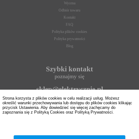
Wycena
Odbiór towaru
Kontakt
FAQ
Polityka plików cookies
Polityka prywatności
Blog
Szybki kontakt
poznajmy się
sklep@elektrycznie.pl
Strona korzysta z plików cookies w celu realizacji usług. Możesz
693 897 124
określić warunki przechowywania lub dostępu do plików cookies klikając
przycisk Ustawienia. Aby dowiedzieć się więcej zachęcamy do
zapoznania się z Polityką Cookies oraz Polityką Prywatności.
8:00 - 16:00
ZAPISZ WYBRANE
od pon. do pt.