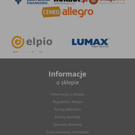
sklepie znajdą Państwo również
przyciski z podtrzymaniem
,
niewymagające ciągłego trzymania klawisza.
Estetyka włączników do rolet
Przełączniki do rolet zewnętrznych
, które są dostępne w
naszym asortymencie, zostały opracowane przez znanych
producentów, jak chociażby Ospel, Simon czy Elektro-Plast.
Dzięki dużej ilości modeli każdy znajdzie pośród nich wariant
kolorystyczny oraz design, który bez problemu wkomponuje się
w daną aranżację. A jeśli już korzystają Państwo z konkretnej
serii osprzętów, wybór będzie jeszcze prostszy. Praktycznie
Informacje
każda kolekcja łączników obejmuje także
podwójny włącznik
o sklepie
rolet
.
Informacje o sklepie
Regulamin Sklepu
Poszukujesz stylowego przełącznika do rolet? Chętnie
pomożemy!
Formy płatności
W przypadku jakichkolwiek pytań związanych z doborem lub
Koszty dostawy
dostępnością osprzętu do
sterowania żaluzjami zewnętrznymi
Sposoby dostawy
zapraszamy do kontaktu – telefonicznego lub mailowego. Nasi
specjaliści pomogą Ci w znalezieniu najodpowiedniejszego
Czas realizacji zamówień