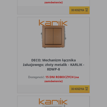
Ograniczenie stosowania plików „cookies”, może wpłynąć
zamówienie)
na niektóre funkcjonalności dostępne na stronie
internetowej.
DECO; Mechanizm łącznika
żaluzjowego; złoty metalik - KARLIK -
8DWP-8
Dostępność:
15 DNI ROBOCZYCH (na
zamówienie)