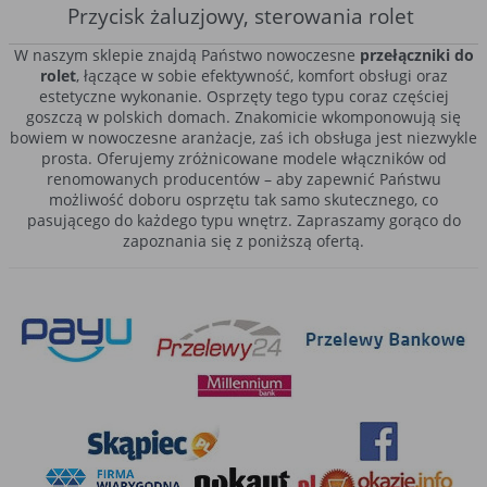
Przycisk żaluzjowy, sterowania rolet
W naszym sklepie znajdą Państwo nowoczesne
przełączniki do
rolet
, łączące w sobie efektywność, komfort obsługi oraz
estetyczne wykonanie. Osprzęty tego typu coraz częściej
goszczą w polskich domach. Znakomicie wkomponowują się
bowiem w nowoczesne aranżacje, zaś ich obsługa jest niezwykle
prosta. Oferujemy zróżnicowane modele włączników od
renomowanych producentów – aby zapewnić Państwu
możliwość doboru osprzętu tak samo skutecznego, co
pasującego do każdego typu wnętrz. Zapraszamy gorąco do
zapoznania się z poniższą ofertą.
Funkcjonalność przełączników do rolet zewnętrznych
W dzisiejszych czasach tradycyjne żaluzje stają się coraz
rzadszym widokiem. Ich estetyka nie zawsze pasuje bowiem do
nowoczesnych wnętrz, zaś manualna obsługa potrafi być bardzo
problematyczna. Dotyczy to w szczególności okien dachowych. Z
tego też powodu coraz więcej Polaków decyduje się na montaż
włącznika do rolet
. Osprzęt ten przypomina z wyglądu
tradycyjny włącznik światła – wyposażony w dwa przyciski.
Pierwszy z nich opuszcza roletę, drugi – podnosi ją. W naszym