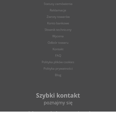
rozwiązania dla Twojego domu. Zapewniamy także szybką
Statusy zamówienia
wysyłkę zamówień oraz atrakcyjne ceny. Zapraszamy wszystkich
Reklamacje
klientów do skorzystania z naszych usług!
Zwroty towarów
Konto bankowe
Słownik techniczny
Wycena
Odbiór towaru
Kontakt
FAQ
Polityka plików cookies
Polityka prywatności
Blog
Szybki kontakt
poznajmy się
sklep@elektrycznie.pl