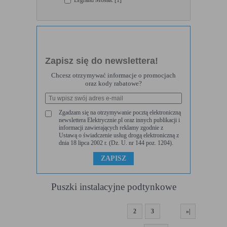
w urządzeniu końcowym użytkownika:
Rodzaj
Opis
Cookies
cookie umieszczone na czas korzystania z
tymczasowe
przeglądarki (sesji), zostaje wykasowane po
(session
jej zamknięciu
cookies)
Zapisz się do newslettera!
Cookies stałe
nie jest kasowane po zamknięciu przeglądarki
Chcesz otrzymywać informacje o promocjach
(persistent
i pozostaje w urządzeniu użytkownika na
oraz kody rabatowe?
cookie)
określony czas lub bez okresu ważności w
zależności od ustawień właściciela witryny
Zgadzam się na otrzymywanie pocztą elektroniczną
C. Ze względu na pochodzenie – administratora serwisu,
newslettera Elektrycznie.pl oraz innych publikacji i
który zarządza cookies:
informacji zawierających reklamy zgodnie z
Ustawą o świadczenie usług drogą elektroniczną z
dnia 18 lipca 2002 r. (Dz. U. nr 144 poz. 1204).
Rodzaj
Opis
Cookie własne
cookie umieszczone bezpośrednio przez
(first party
właściciela witryny jaka została odwiedzona
cookie)
Puszki instalacyjne podtynkowe
Cookie
cookie umieszczone przez zewnętrzne
zewnętrzne
podmioty, których komponenty stron zostały
(third-party
wywołane przez właściciela witryny
cookie)
1
2
3
»|