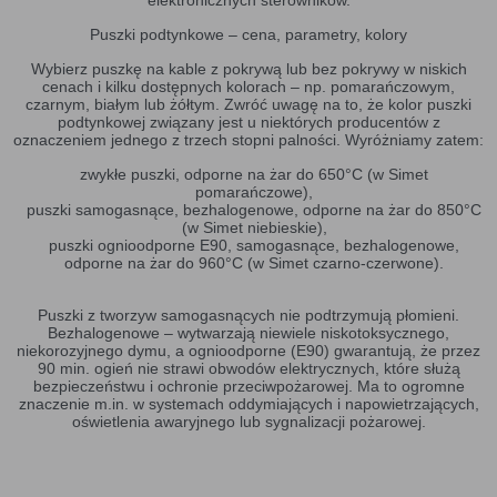
Puszki podtynkowe – cena, parametry, kolory
Wybierz puszkę na kable z pokrywą lub bez pokrywy w niskich
cenach i kilku dostępnych kolorach – np. pomarańczowym,
czarnym, białym lub żółtym. Zwróć uwagę na to, że kolor puszki
podtynkowej związany jest u niektórych producentów z
oznaczeniem jednego z trzech stopni palności. Wyróżniamy zatem:
zwykłe puszki, odporne na żar do 650°C (w Simet
pomarańczowe),
puszki samogasnące, bezhalogenowe, odporne na żar do 850°C
(w Simet niebieskie),
puszki ognioodporne E90, samogasnące, bezhalogenowe,
odporne na żar do 960°C (w Simet czarno-czerwone).
Puszki z tworzyw samogasnących nie podtrzymują płomieni.
Bezhalogenowe – wytwarzają niewiele niskotoksycznego,
niekorozyjnego dymu, a ognioodporne (E90) gwarantują, że przez
90 min. ogień nie strawi obwodów elektrycznych, które służą
bezpieczeństwu i ochronie przeciwpożarowej. Ma to ogromne
znaczenie m.in. w systemach oddymiających i napowietrzających,
oświetlenia awaryjnego lub sygnalizacji pożarowej.