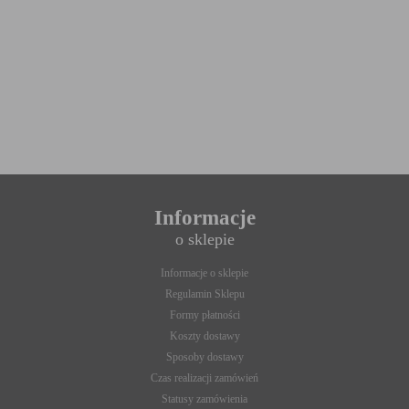
Informacje
o sklepie
Informacje o sklepie
Regulamin Sklepu
Formy płatności
Koszty dostawy
Sposoby dostawy
Czas realizacji zamówień
Statusy zamówienia