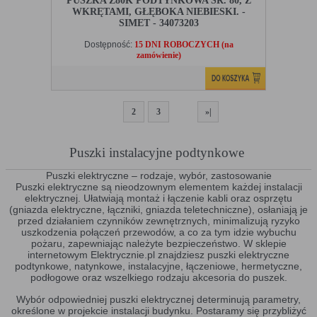
PUSZKA Z80K PODTYNKOWA ŚR. 80, Z
WKRĘTAMI, GŁĘBOKA NIEBIESKI. -
SIMET - 34073203
Dostępność:
15 DNI ROBOCZYCH (na
zamówienie)
1
2
3
»|
Puszki instalacyjne podtynkowe
Puszki elektryczne – rodzaje, wybór, zastosowanie
Puszki elektryczne są nieodzownym elementem każdej instalacji
elektrycznej. Ułatwiają montaż i łączenie kabli oraz osprzętu
(gniazda elektryczne, łączniki, gniazda teletechniczne), osłaniają je
przed działaniem czynników zewnętrznych, minimalizują ryzyko
uszkodzenia połączeń przewodów, a co za tym idzie wybuchu
pożaru, zapewniając należyte bezpieczeństwo. W sklepie
internetowym Elektrycznie.pl znajdziesz puszki elektryczne
podtynkowe, natynkowe, instalacyjne, łączeniowe, hermetyczne,
podłogowe oraz wszelkiego rodzaju akcesoria do puszek.
Wybór odpowiedniej puszki elektrycznej determinują parametry,
określone w projekcie instalacji budynku. Postaramy się przybliżyć