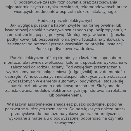
Ci podstawowe zasady różnicowania oraz zastosowania
najpopularniejszych na rynku rozwiązań, rekomendowanych przez
wiodących producentów osprzętu elektroinstalacyjnego.
Rodzaje puszek elektrycznych
Jak wygląda puszka na kable? Zwykle ma formę owalnej lub
kwadratowej osłonki z tworzywa sztucznego (np. polipropylenu), z
samozatrzaskującą się pokrywą. Montujemy ją w ścianie (puszka
podtynkowa) lub bezpośrednio na tynku (puszka natynkowa), w
zależności od potrzeb i przede wszystkim od projektu instalacji.
Puszka podtynkowa kwadratowa
Puszki elektryczne różnią się nie tylko kształtem i sposobem
montażu, ale również wielkością, kolorem, sposobem wykonania w
zależności od rodzaju ściany. Pod względem przeznaczenia
wyróżniamy puszki połączeniowe (odgałęźniki) oraz do montażu
osprzętu. W nowoczesnych instalacjach elektrycznych, zwłaszcza
wyposażonych w elementy automatyki budynkowej, stosuje się
puszki rozbudowane o dodatkową przestrzeń. Służy ona do
zainstalowania modułów elektronicznych (np. sterowania roletami
lub oświetleniem).
W naszym asortymencie znajdziesz puszki podwójne, potrójne i
poczwórne w różnych rozmiarach. Do największych należą puszki
przemysłowe do montażu natynkowego oraz hermetyczne,
wykonane z materiału o podwyższonej odporności na czynniki
zewnętrzne.