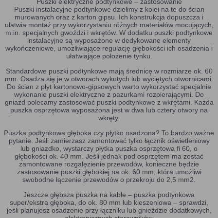
Puszki elektryczne podtynkowe – zastosowanie
Puszki instalacyjne podtynkowe dzielimy z kolei na te do ścian
murowanych oraz z karton gipsu. Ich konstrukcja dopuszcza i
ułatwia montaż przy wykorzystaniu różnych materiałów mocujących,
m.in. specjalnych gwoździ i wkrętów. W dodatku puszki podtynkowe
instalacyjne są wyposażone w dedykowane elementy
wykończeniowe, umożliwiające regulację głębokości ich osadzenia i
ułatwiające położenie tynku.
Standardowe puszki podtynkowe mają średnicę w rozmiarze ok. 60
mm. Osadza się je w otworach wykutych lub wyciętych otwornicami.
Do ścian z płyt kartonowo-gipsowych warto wykorzystać specjalnie
wykonanie puszki elektryczne z pazurkami rozpierającymi. Do
gniazd polecamy zastosować puszki podtynkowe z wkrętami. Każda
puszka osprzętowa wyposażona jest w dwa lub cztery otwory na
wkręty.
Puszka podtynkowa głęboka czy płytko osadzona? To bardzo ważne
pytanie. Jeśli zamierzasz zamontować tylko łącznik oświetleniowy
lub gniazdko, wystarczy płytka puszka osprzętowa fi 60, o
głębokości ok. 40 mm. Jeśli jednak pod osprzętem ma zostać
zamontowane rozgałęzienie przewodów, konieczne będzie
zastosowanie puszki głębokiej na ok. 60 mm, która umożliwi
swobodne łączenie przewodów o przekroju do 2,5 mm2.
Jeszcze głębsza puszka na kable – puszka podtynkowa
super/ekstra głęboka, do ok. 80 mm lub kieszeniowa – sprawdzi,
jeśli planujesz osadzenie przy łączniku lub gnieździe dodatkowych,
elektronicznych sterowników.