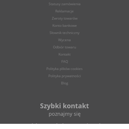
Statusy zamówienia
Reklamacje
Zwroty towarów
Konto bankowe
Słownik techniczny
Wycena
Odbiór towaru
Kontakt
FAQ
Polityka plików cookies
Polityka prywatności
Blog
Szybki kontakt
poznajmy się
sklep@elektrycznie.pl