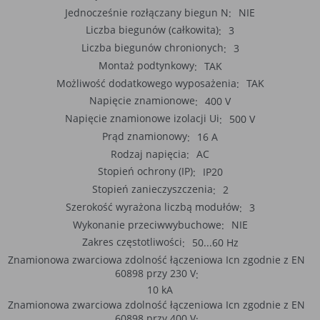
tym, jak użytkownicy korzystają z
Jednocześnie rozłączany biegun N
NIE
witryny. Mogą one dotyczyć najczęściej
Liczba biegunów (całkowita)
3
odwiedzanych stron lub ewentualnych
Liczba biegunów chronionych
3
komunikatów o błędach wyświetlanych
na niektórych stronach. Pliki cookie
Montaż podtynkowy
TAK
służące do zapisywania tzw. "stanu
Możliwość dodatkowego wyposażenia
TAK
sesji" pomagają ulepszać usługi i
Napięcie znamionowe
400 V
zwiększać komfort przeglądania stron
Napięcie znamionowe izolacji Ui
500 V
Procesy
umożliwiają sprawne działanie samej
witryny oraz dostępnych na niej funkcji
Prąd znamionowy
16 A
Rodzaj napięcia
AC
Reklamy
umożliwiają wyświetlanie reklam, które
są bardziej interesujące dla
Stopień ochrony (IP)
IP20
użytkowników, a jednocześnie bardziej
Stopień zanieczyszczenia
2
wartościowe dla wydawców i
Szerokość wyrażona liczbą modułów
3
reklamodawców, personalizować
reklamy, mogą być używane również do
Wykonanie przeciwwybuchowe
NIE
wyświetlania reklam poza stronami
Zakres częstotliwości
50...60 Hz
witryny (domeny)
Znamionowa zwarciowa zdolność łączeniowa Icn zgodnie z EN
Lokalizacja
umożliwiają dostosowanie
60898 przy 230 V
wyświetlanych informacji do lokalizacji
10 kA
użytkownika
Znamionowa zwarciowa zdolność łączeniowa Icn zgodnie z EN
Analizy i
umożliwiają właścicielom witryn lepiej
60898 przy 400 V