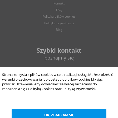
Ograniczenie stosowania plików „cookies”, może wpłynąć
Kontakt
na niektóre funkcjonalności dostępne na stronie
FAQ
internetowej.
Polityka plików cookies
Polityka prywatności
Blog
Szybki kontakt
poznajmy się
sklep@elektrycznie.pl
Strona korzysta z plików cookies w celu realizacji usług. Możesz określić
warunki przechowywania lub dostępu do plików cookies klikając
693 897 124
przycisk Ustawienia. Aby dowiedzieć się więcej zachęcamy do
zapoznania się z Polityką Cookies oraz Polityką Prywatności.
8:00 - 16:00
od pon. do pt.
ZAPISZ WYBRANE
OK, ZGADZAM SIĘ