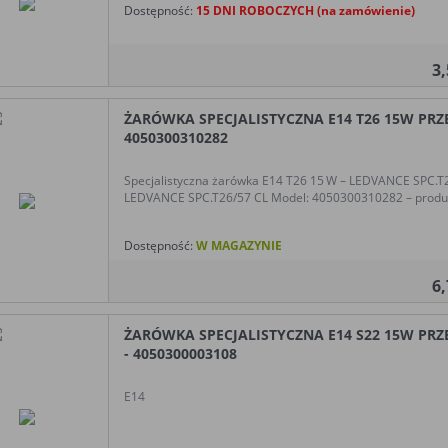
Dostępność:
15 DNI ROBOCZYCH (na zamówienie)
3
ŻARÓWKA SPECJALISTYCZNA E14 T26 15W PRZ
4050300310282
Specjalistyczna żarówka E14 T26 15 W – LEDVANCE SPC.T2
LEDVANCE SPC.T26/57 CL Model: 4050300310282 – produ
Dostępność:
W MAGAZYNIE
6
ŻARÓWKA SPECJALISTYCZNA E14 S22 15W PRZ
- 4050300003108
E14