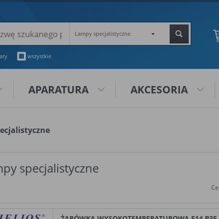
Lampy specjalistyczne
ary
wszystkie
APARATURA
AKCESORIA
ecjalistyczne
py specjalistyczne
Ce
ŻARÓWKA WYSOKOTEMPERATUROWA E14 B35 25