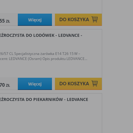
Więcej
,55
ZŁ
EŹROCZYSTA DO LODÓWEK - LEDVANCE -
6/57 CL Specjalistyczna żarówka E14 T26 15 W –
cent: LEDVANCE (Osram) Opis produktu LEDVANCE...
Więcej
,70
ZŁ
EŹROCZYSTA DO PIEKARNIKÓW - LEDVANCE