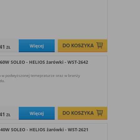
Więcej
,41
ZŁ
W SOLEO - HELIOS żarówki - WST-2642
h w podwyższonej temepraturze oraz w branży
ła.
Więcej
,41
ZŁ
W SOLEO - HELIOS żarówki - WST-2621