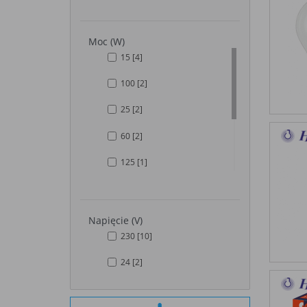
Moc (W)
15
[4]
100
[2]
25
[2]
60
[2]
125
[1]
200
[1]
40
[1]
Napięcie (V)
230
[10]
75
[1]
24
[2]