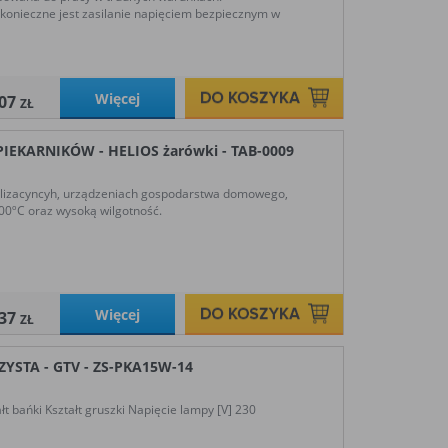
e konieczne jest zasilanie napięciem bezpiecznym w
Więcej
,07
ZŁ
IEKARNIKÓW - HELIOS żarówki - TAB-0009
alizacyncyh, urządzeniach gospodarstwa domowego,
00ºC oraz wysoką wilgotność.
Więcej
,37
ZŁ
STA - GTV - ZS-PKA15W-14
 bańki Kształt gruszki Napięcie lampy [V] 230