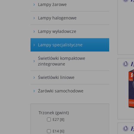
Lampy żarowe
Lampy halogenowe
Lampy wyładowcze
Lampy specjalistyczne
Świetlówki kompaktowe
zintegrowane
Świetlówki liniowe
Żarówki samochodowe
Trzonek (gwint)
E27
[8]
E14
[6]