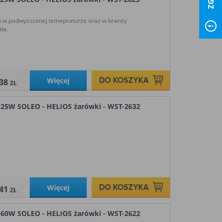
h w podwyższonej temepraturze oraz w branży
ła.
Więcej
,38
ZŁ
W SOLEO - HELIOS żarówki - WST-2632
Więcej
,41
ZŁ
W SOLEO - HELIOS żarówki - WST-2622