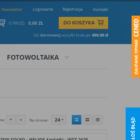
Logowanie
Rejestracja
Newsletter
Kontakt
0 PROD.
0,00 ZŁ
Do
darmowej
wysyłki brakuje:
499,00 zł
FOTOWOLTAIKA
24
na:
ZGŁOŚ BŁĄD
Na stronie:
W SOLEO - HELIOS żarówki - WST-2625