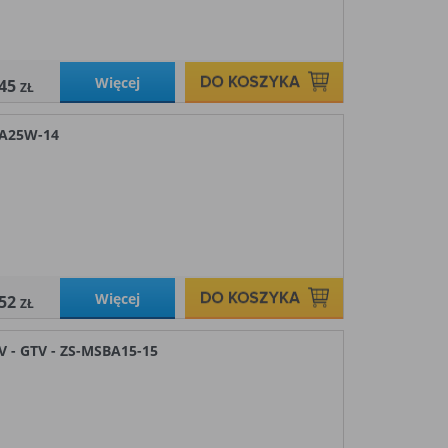
Więcej
,45
ZŁ
DA25W-14
Więcej
,52
ZŁ
- GTV - ZS-MSBA15-15