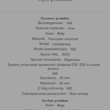
ewentualnych komunikatów o błędach
wyświetlanych na niektórych stronach. Pliki
cookie służące do zapisywania tzw. "stanu
sesji" pomagają ulepszać usługi i zwiększać
komfort przeglądania stron
Paramery produktu:
Procesy
umożliwiają sprawne działanie samej witryny
Bezhalogenowe
TAK
oraz dostępnych na niej funkcji
Gatunek materiału
Inne
Reklamy
umożliwiają wyświetlanie reklam, które są
Kolor
Biały
bardziej interesujące dla użytkowników, a
Materiał
Tworzywo sztuczne
jednocześnie bardziej wartościowe dla
wydawców i reklamodawców, personalizować
Model
Lewy/prawy
reklamy, mogą być używane również do
Model antybakteryjny
NIE
wyświetlania reklam poza stronami witryny
Numer RAL
9003
(domeny)
Sposób mocowania
Wypinane
Lokalizacja
umożliwiają dostosowanie wyświetlanych
System utrzymania sprawności działania E30, E90 w czasie
informacji do lokalizacji użytkownika
pożaru
Analizy i
umożliwiają właścicielom witryn lepiej
NIE
badania,
zrozumieć preferencje ich użytkowników i
Szerokość
40 mm
audyt
poprzez analizę ulepszać i rozwijać produkty
oglądalności
i usługi. Zazwyczaj właściciel witryny lub
Wysokość
20 mm
firma badawcza zbiera anonimowo
Z folią ochronną
NIE
informacje i przetwarza dane na temat
Zabezpieczenie powierzchni
Stan surowy
trendów bez identyfikowania danych
osobowych poszczególnych użytkowników
Atrybuty produktu:
Kolor
Biały